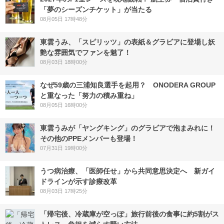
「夢のシーズンチケット」が当たる
08月05日 17時48分
東雲うみ、「スピリッツ」の表紙＆グラビアに登場し妖
艶な雰囲気でファンを魅了！
08月03日 18時00分
なぜ59歳の三浦知良選手を起用？ ONODERA GROUP
と重なった「努力の積み重ね」
08月05日 16時00分
東雲うみが「ヤングキング」のグラビアで泡まみれに！
その他のPPEメンバーも登場！
07月31日 19時00分
うつ病治療、「医師任せ」から共同意思決定へ 新ガイ
ドラインが示す診療改革
08月03日 17時25分
「帰宅後、冷蔵庫が空っぽ」旅行前後の食事に約5割がス