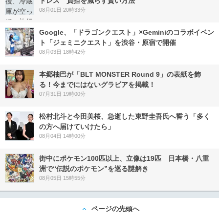
トレス 負担を減らす賢い方法
08月01日 20時33分
Google、「ドラゴンクエスト」×Geminiのコラボイベン
ト「ジェミニクエスト」を渋谷・原宿で開催
08月03日 18時42分
本郷柚巴が「BLT MONSTER Round 9」の表紙を飾
る！今までにはないグラビアを掲載！
07月31日 19時00分
松村北斗と今田美桜、急逝した東野圭吾氏へ誓う「多く
の方へ届けていけたら」
08月04日 14時00分
街中にポケモン100匹以上、立像は19匹 日本橋・八重
洲で“伝説のポケモン”を巡る謎解き
08月05日 15時55分
ページの先頭へ