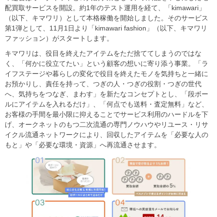
配買取サービスを開設。約1年のテスト運用を経て、「kimawari」
（以下、キマワリ）として本格稼働を開始しました。そのサービス
第1弾として、11月1日より「kimawari fashion」（以下、キマワリ
ファッション）がスタートします。
キマワリは、役目を終えたアイテムをただ捨ててしまうのではな
く、「何かに役立てたい」という顧客の想いに寄り添う事業。「ラ
イフステージや暮らしの変化で役目を終えたモノを気持ちと一緒に
お預かりし、責任を持って、つぎの人・つぎの役割・つぎの世代
へ、気持ちをつなぎ、まわす」を新たなコンセプトとし、「段ボー
ルにアイテムを入れるだけ」、「何点でも送料・査定無料」など、
お客様の手間を最小限に抑えることでサービス利用のハードルを下
げ、オークネットのもつ二次流通の専門ノウハウやリユース・リサ
イクル流通ネットワークにより、回収したアイテムを「必要な人の
もと」や「必要な環境・資源」へ再流通させます。