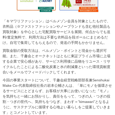
「キマワリファッション」はベルメゾン会員を対象としたもので、
衣料品（※ファストファッションやノーブランドも含む他社製品も
買取対象）を中心とした宅配買取サービスを展開。何点からでも送
料/査定無料で、利用方法は不要な衣料品を段ボールにまとめるだ
け。自宅で集荷してもらえるので、発送の手間もかかりません。
買取金額の受取方法は、ベルメゾン・ポイントと現金から選択可
能。また、千趣会とオークネットはともに東証プライム市場に上場
する企業で安心感があり、サービス利用後に品物をリユース・リサ
イクルしたことによる二酸化炭素と水の削減量といった環境貢献度
合いをメールでフィードバックしてくれます。
今回の事業スタートについて、千趣会経営戦略部部長兼Senshukai
Make Co-代表取締役社長の岩本公輔さんは、「単にモノを循環させ
るサービスにとどまらず、お客様が大事にお使いになった『モノ』
を気持ちと一緒にお預かりし、責任をもって、つぎの人・つぎの役
割・つぎの世代へ、気持ちをつなぎ、まわす＝“kimawari”となるよ
うに、サステナブルに循環する心地よい暮らしをご提案していきま
す」とコメントしています。