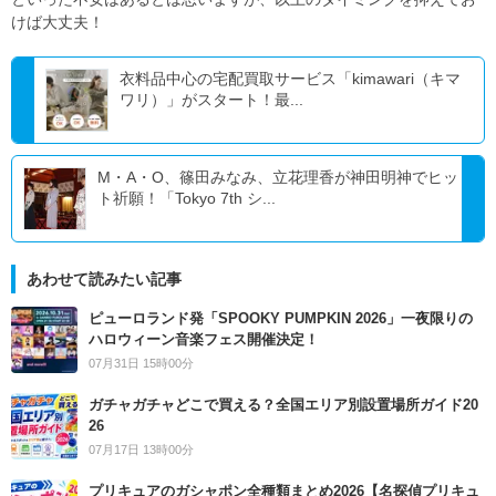
けば大丈夫！
衣料品中心の宅配買取サービス「kimawari（キマ
ワリ）」がスタート！最...
M・A・O、篠田みなみ、立花理香が神田明神でヒッ
ト祈願！「Tokyo 7th シ...
あわせて読みたい記事
ピューロランド発「SPOOKY PUMPKIN 2026」一夜限りの
ハロウィーン音楽フェス開催決定！
07月31日 15時00分
ガチャガチャどこで買える？全国エリア別設置場所ガイド20
26
07月17日 13時00分
プリキュアのガシャポン全種類まとめ2026【名探偵プリキュ