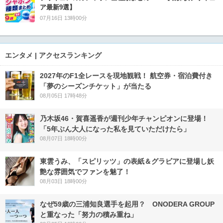
ア最新9選】
07月16日 13時00分
エンタメ | アクセスランキング
2027年のF1全レースを現地観戦！ 航空券・宿泊費付き
「夢のシーズンチケット」が当たる
08月05日 17時48分
乃木坂46・賀喜遥香が週刊少年チャンピオンに登場！
「5年ぶん大人になった私を見ていただけたら」
08月07日 18時00分
東雲うみ、「スピリッツ」の表紙＆グラビアに登場し妖
艶な雰囲気でファンを魅了！
08月03日 18時00分
なぜ59歳の三浦知良選手を起用？ ONODERA GROUP
と重なった「努力の積み重ね」