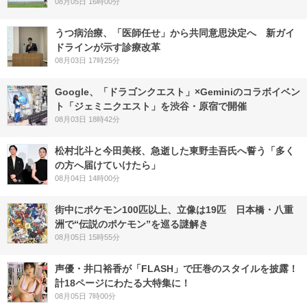
08月05日 16時00分
うつ病治療、「医師任せ」から共同意思決定へ 新ガイ
ドラインが示す診療改革
08月03日 17時25分
Google、「ドラゴンクエスト」×Geminiのコラボイベン
ト「ジェミニクエスト」を渋谷・原宿で開催
08月03日 18時42分
松村北斗と今田美桜、急逝した東野圭吾氏へ誓う「多く
の方へ届けていけたら」
08月04日 14時00分
街中にポケモン100匹以上、立像は19匹 日本橋・八重
洲で“伝説のポケモン”を巡る謎解き
08月05日 15時55分
声優・井口裕香が「FLASH」で圧巻のスタイルを披露！
計18ページにわたる大特集に！
08月05日 7時00分