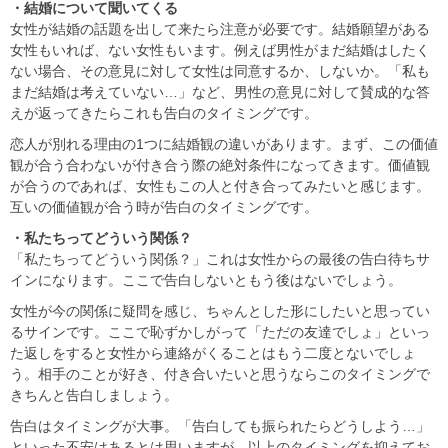
・結婚について聞いてくる
女性が結婚の話題を出して来たら注意が必要です。結婚願望がある
女性もいれば、ない女性もいます。例えば男性がまだ結婚はしたく
ない場合、その意見に対して女性は同意するか、しないか。「私も
まだ結婚は考えていない…」など、男性の意見に対して賛成的な答
えが返ってきたらこれも告白のタイミングです。
恋人が別れる理由の1つに結婚観の違いがあります。まず、この価値
観が合う合わないが付き合う際の絶対条件になってきます。価値観
が合うのであれば、女性もこの人と付き合ってみたいと感じます。
互いの価値観が合う時が告白のタイミングです。
・私たちってどういう関係？
「私たちってどういう関係？」これは女性からの最後の告白待ちサ
インになります。ここで告白しないともう後はないでしょう。
女性が今の関係に疑問を感じ、ちゃんとした形にしたいと思ってい
るサインです。ここで恥ずかしがって「ただの友達でしょ」といっ
た返しをすると女性から連絡がくることはもう二度とないでしょ
う。相手のことが好き、付き合いたいと思うならこのタイミングで
きちんと告白しましょう。
告白はタイミングが大事。「告白しても振られたらどうしよう…」
といった不安はあるとは思いますが、以上のタイミングを抑えてお