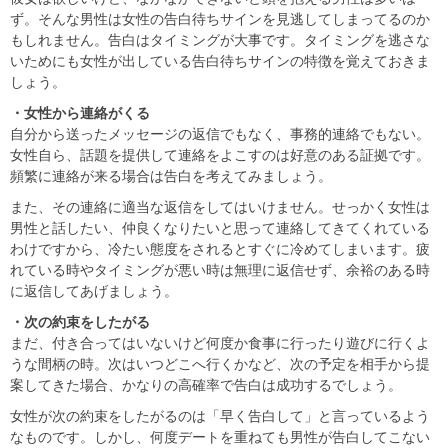
ず。そんな男性は女性の告白待ちサインを見逃してしまってるのか
もしれません。告白はタイミングが大事です。タイミングを逃さな
いためにも女性が出している告白待ちサインの特徴を覚えておきま
しょう。
・女性から連絡がくる
自分から送ったメッセージの返信でもなく、事務的連絡でもない。
女性自ら、話題を提供して連絡をよこすのは好意のある証拠です。
頻繁に連絡が来る場合は告白を考えてみましょう。
また、その連絡に適当な返信をしてはいけません。せっかく女性は
男性と話したい、仲良くなりたいと思って連絡してきてくれている
わけですから、冷たい態度をされるとすぐに冷めてしまいます。疲
れている時やタイミングが悪い時は無理に返信せず、余裕のある時
に返信してあげましょう。
・次の約束をしたがる
まだ、付き合ってはいないけど何度か食事に行ったり遊びに行くよ
うな間柄の時。次はいつどこへ行くかなど、次の予定を相手から提
案してきた場合、かなりの高確率で告白は成功するでしょう。
女性が次の約束をしたがるのは「早く告白して」と言っているよう
なものです。しかし、何度デートを重ねても男性が告白してこない