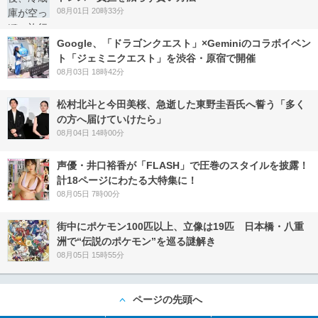
08月01日 20時33分
Google、「ドラゴンクエスト」×Geminiのコラボイベン
ト「ジェミニクエスト」を渋谷・原宿で開催
08月03日 18時42分
松村北斗と今田美桜、急逝した東野圭吾氏へ誓う「多く
の方へ届けていけたら」
08月04日 14時00分
声優・井口裕香が「FLASH」で圧巻のスタイルを披露！
計18ページにわたる大特集に！
08月05日 7時00分
街中にポケモン100匹以上、立像は19匹 日本橋・八重
洲で“伝説のポケモン”を巡る謎解き
08月05日 15時55分
ページの先頭へ