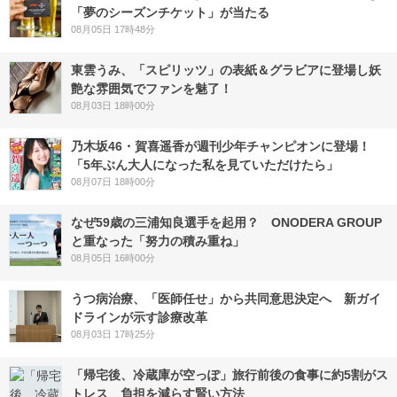
「夢のシーズンチケット」が当たる
08月05日 17時48分
東雲うみ、「スピリッツ」の表紙＆グラビアに登場し妖
艶な雰囲気でファンを魅了！
08月03日 18時00分
乃木坂46・賀喜遥香が週刊少年チャンピオンに登場！
「5年ぶん大人になった私を見ていただけたら」
08月07日 18時00分
なぜ59歳の三浦知良選手を起用？ ONODERA GROUP
と重なった「努力の積み重ね」
08月05日 16時00分
うつ病治療、「医師任せ」から共同意思決定へ 新ガイ
ドラインが示す診療改革
08月03日 17時25分
「帰宅後、冷蔵庫が空っぽ」旅行前後の食事に約5割がス
トレス 負担を減らす賢い方法