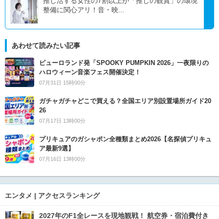
推し活する女性の7割以上が「推しの観賞」の環境
整備に関心アリ！音・映...
あわせて読みたい記事
ピューロランド発「SPOOKY PUMPKIN 2026」一夜限りの
ハロウィーン音楽フェス開催決定！
07月31日 15時00分
ガチャガチャどこで買える？全国エリア別設置場所ガイド20
26
07月17日 13時00分
プリキュアのガシャポン全種類まとめ2026【名探偵プリキュ
ア最新9選】
07月16日 13時00分
エンタメ | アクセスランキング
2027年のF1全レースを現地観戦！ 航空券・宿泊費付き