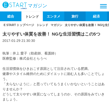
マガジン
総合
エンタメ
旅行
経済
トレンド
E START トップページ
トレンド
マガジン
太りやすい体質を改善！ NGな生
太りやすい体質を改善！ NGな生活習慣はこの5つ
2017-01-29 21:30:30
執筆：井上 愛子（助産師、看護師）
医療監修：株式会社とらうべ
生活習慣病をひきおこす原因として注目されている肥満。
健康やスタイル維持のためにダイエットに励む人も多いことでしょ
う。
「太らないように」と思っていてもうまくいかないということはあ
りませんか？
どうして太りやすい体質になってしまうのか、その原因をみていき
ましょう。