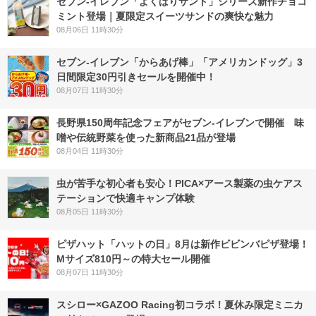
セブン‐イレブン「よくばりサンド」シリーズ新作チョコ
ミント登場｜夏限定スイーツサンドの爽快な魅力
08月06日 11時30分
セブン‐イレブン「からあげ棒」「アメリカンドッグ」3
日間限定30円引きセールを開催中！
08月07日 11時30分
長野県150周年記念フェアがセブン-イレブンで開催 味
噌や伝統野菜を使った新商品21品が登場
08月04日 11時30分
虫が苦手な初心者も安心！PICA×アース製薬の虫ケアス
テーションで快適キャンプ体験
08月05日 11時30分
ピザハット「ハットの日」8月は新作ビビンバピザ登場！
Mサイズ810円～の特大セール開催
08月07日 11時30分
スシロー×GAZOO Racing初コラボ！夏休み限定ミニカ