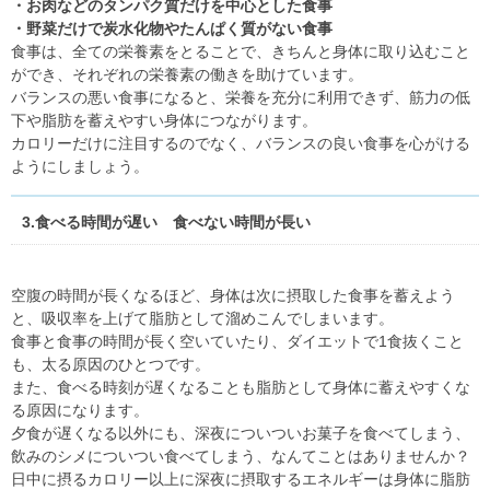
・お肉などのタンパク質だけを中心とした食事
・野菜だけで炭水化物やたんぱく質がない食事
食事は、全ての栄養素をとることで、きちんと身体に取り込むこと
ができ、それぞれの栄養素の働きを助けています。
バランスの悪い食事になると、栄養を充分に利用できず、筋力の低
下や脂肪を蓄えやすい身体につながります。
カロリーだけに注目するのでなく、バランスの良い食事を心がける
ようにしましょう。
3.食べる時間が遅い 食べない時間が長い
空腹の時間が長くなるほど、身体は次に摂取した食事を蓄えよう
と、吸収率を上げて脂肪として溜めこんでしまいます。
食事と食事の時間が長く空いていたり、ダイエットで1食抜くこと
も、太る原因のひとつです。
また、食べる時刻が遅くなることも脂肪として身体に蓄えやすくな
る原因になります。
夕食が遅くなる以外にも、深夜についついお菓子を食べてしまう、
飲みのシメについつい食べてしまう、なんてことはありませんか？
日中に摂るカロリー以上に深夜に摂取するエネルギーは身体に脂肪