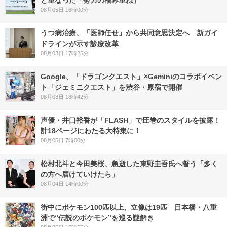
08月05日 16時00分
うつ病治療、「医師任せ」から共同意思決定へ 新ガイ
ドラインが示す診療改革
08月03日 17時25分
Google、「ドラゴンクエスト」×Geminiのコラボイベン
ト「ジェミニクエスト」を渋谷・原宿で開催
08月03日 18時42分
声優・井口裕香が「FLASH」で圧巻のスタイルを披露！
計18ページにわたる大特集に！
08月05日 7時00分
松村北斗と今田美桜、急逝した東野圭吾氏へ誓う「多く
の方へ届けていけたら」
08月04日 14時00分
街中にポケモン100匹以上、立像は19匹 日本橋・八重
洲で“伝説のポケモン”を巡る謎解き