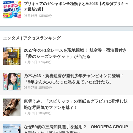
プリキュアのガシャポン全種類まとめ2026【名探偵プリキュ
ア最新9選】
07月16日 13時00分
エンタメ | アクセスランキング
2027年のF1全レースを現地観戦！ 航空券・宿泊費付き
「夢のシーズンチケット」が当たる
08月05日 17時48分
乃木坂46・賀喜遥香が週刊少年チャンピオンに登場！
「5年ぶん大人になった私を見ていただけたら」
08月07日 18時00分
東雲うみ、「スピリッツ」の表紙＆グラビアに登場し妖
艶な雰囲気でファンを魅了！
08月03日 18時00分
なぜ59歳の三浦知良選手を起用？ ONODERA GROUP
と重なった「努力の積み重ね」