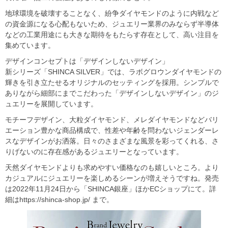
地球環境を破壊することなく、紛争ダイヤモンドのように内戦など
の資金源になる心配もないため、ジュエリー業界のみならず半導体
などの工業用途にも大きな期待をもたらす存在として、高い注目を
集めています。
デザインコンセプトは「デザインしないデザイン」
新シリーズ「SHINCA SILVER」では、ラボグロウンダイヤモンドの
輝きを引き立たせるオリジナルのセッティングを採用。シンプルで
ありながら細部にまでこだわった「デザインしないデザイン」のジ
ュエリーを展開しています。
モチーフデザイン、大粒ダイヤモンド、メレダイヤモンドなどバリ
エーション豊かな商品構成で、性差や年齢を問わないジェンダーレ
スなデザインがお洒落。日々のさまざまな風景を彩ってくれる、さ
りげないのに存在感があるジュエリーとなっています。
天然ダイヤモンドよりも求めやすい価格なのも嬉しいところ。より
カジュアルにジュエリーを楽しめるシーンが増えそうですね。発売
は2022年11月24日から「SHINCA銀座」ほかECショップにて。詳
細はhttps://shinca-shop.jp/ まで。