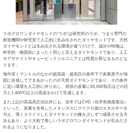
ラボグロウンダイヤモンドの“ラボ”は研究所のラボ。つまり専門の
創造機関や研究室で人工的に生み出されたダイヤモンドです。天然
ダイヤモンドとは生み出される環境が違うだけで、成分や特徴は、
科学的・物質的にまったく同じと言えるダイヤモンドであり、人工
モアサナイトやキュービックジルコニアとは性質が異なるものとな
ります。
地中深くマントルのなかの超高温・超高圧の条件下で炭素原子が強
固に合成してできあがったのが天然ダイヤモンドであり、その条件
に近い環境を人工的に作り出し、筒状の炭素に55,000気圧ほどの圧
力と1,400℃以上の高温をかけて生成します。
また上記の高温高圧法以外にも、近年ではCVD（化学気相蒸着法）
といった、炭素を含有したメタンガスにマイクロ波のエネルギーを
与え、薄くスライスしたダイヤモンドの種を少しずつ成長させる方
法もあり、より大粒で美しいラボグロウンダイヤモンドが生みださ
れるようになりました。