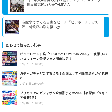
【日本人4連覇&兄弟制覇】アマチュアスケーター
世界最高峰の大会TAMPA A...
炭酸水でつくる自由なビール「ビアボール」が好
評！料飲店の取り扱いは...
あわせて読みたい記事
ピューロランド発「SPOOKY PUMPKIN 2026」一夜限りの
ハロウィーン音楽フェス開催決定！
07月31日 15時00分
ガチャガチャどこで買える？全国エリア別設置場所ガイド20
26
07月17日 13時00分
プリキュアのガシャポン全種類まとめ2026【名探偵プリキュ
ア最新9選】
07月16日 13時00分