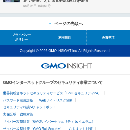
定で提供。えだまめ県の魅力を発信
08月05日 15時51分
ページの先頭へ
プライバシー
利用規約
免責事項
ポリシー
Copyright © 2026 GMO INSIGHT Inc. All Rights Reserved.
GMOインターネットグループのセキュリティ事業について
世界初総合ネットセキュリティサービス「GMOセキュリティ24」
パスワード漏洩診断
Webサイトリスク診断
セキュリティ相談AIチャットボット
実在証明・盗聴対策
サイバー攻撃対策（GMOサイバーセキュリティ byイエラエ）
サイバー攻撃対策（GMO Flatt Security）
なりすまし対策