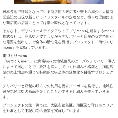
日本各地で課題となっている商店街の来店者や売上の減少。大型商
業施設の出現や新しいライフスタイルの定着など、様々な理由によ
り商店街の店舗にとっては辛い時代となっています。
そんな中、デリバリー＆テイクアウトアプリmenuを運営するmenu
株式会社は、商店街と協力しながらデリバリーと店舗の双方で新た
な需要を創出し、街全体の活性化を目指すプロジェクト「街づくり
menu」を始動しています。
街づくりmenu
「街づくりmenu」は商店街への地域住民のニーズをデリバリー導入
によって掴むことで、販路を拡大していく仕組みの構築と、加盟店
舗の売上増加を通じて持続的な街全体の活性化を目指すプロジェク
ト。
デリバリーと店舗の双方での利用を促すクーポンを発行し、地域住
民が気軽に街の商品を楽しむことができる仕組みを作っていきま
す。
プロジェクトの第一弾では、大阪市都島区、旭区及び守口市エリア
を対象として下記①②の施策を実施しています。