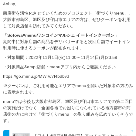
&nbsp;
商店街を活性化させていくためのプロジェクト「街づくりmenu」。
大阪市都島区、旭区及び守口市エリアの方は、ぜひクーポンを利用
して対象店舗を訪れてみてください。
「Sotowa
×menu
ワンコインマルシェ
イートインクーポン」
期間中に対象店舗の商品をデリバリーすると次回店舗でイートイン
利用時に使えるクーポンが配布されます。
・対象期間：2022年11月1日(火)11:00～11月14日(月)23:59
・対象商品&amp;店舗：menuアプリ内からご確認ください
https://go.menu.jp/MWIV/7l4bdbv3
※クーポンは、ご利用可能なエリアでmenuを開いた対象者の方のみ
に表示されます。
menuでは今後も大阪市都島区、旭区及び守口市エリアでの第二回目
の実施だけでなく、全国各地でお困りになられている地方都市の商
店街の方に向けて「街づくりmenu」の取り組みを広めていくそうで
す。