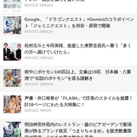
08月01日 20時33分
Google、「ドラゴンクエスト」×Geminiのコラボイベン
ト「ジェミニクエスト」を渋谷・原宿で開催
08月03日 18時42分
松村北斗と今田美桜、急逝した東野圭吾氏へ誓う「多く
の方へ届けていけたら」
08月04日 14時00分
街中にポケモン100匹以上、立像は19匹 日本橋・八重
洲で“伝説のポケモン”を巡る謎解き
08月05日 15時55分
声優・井口裕香が「FLASH」で圧巻のスタイルを披露！
計18ページにわたる大特集に！
08月05日 7時00分
明治神宮外苑内のレストラン・森のビアガーデンで新潟
県が誇るブランド枝豆「つまりちゃまめ」を販売数量限