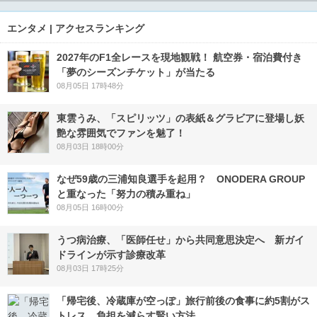
エンタメ | アクセスランキング
2027年のF1全レースを現地観戦！ 航空券・宿泊費付き
「夢のシーズンチケット」が当たる
08月05日 17時48分
東雲うみ、「スピリッツ」の表紙＆グラビアに登場し妖
艶な雰囲気でファンを魅了！
08月03日 18時00分
なぜ59歳の三浦知良選手を起用？ ONODERA GROUP
と重なった「努力の積み重ね」
08月05日 16時00分
うつ病治療、「医師任せ」から共同意思決定へ 新ガイ
ドラインが示す診療改革
08月03日 17時25分
「帰宅後、冷蔵庫が空っぽ」旅行前後の食事に約5割がス
トレス 負担を減らす賢い方法