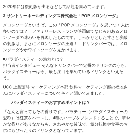
2020年には復刻版が出るなどして話題を集めています。
3.サントリーホールディングス株式会社「POP メロンソーダ」
メロンソーダといえば、この「POP メロンソーダ」を思いつく人は
多いのでは？ ファミリーレストランや映画館でなじみのあるメロ
ンソーダの味わいを再現したものです。しっかりとした甘さと炭酸
の刺激は、まさにメロンソーダの王道！ ドリンクバーでは、メロ
ンソーダやホワイトソーダを見かけます。
■パラダイスティーの魅力とは？
担当者インタビュー そんなドリンクバーで定番のドリンクのうち、
パラダイスティーは今、最も注目を集めているドリンクといえそ
う。
UCC 上島珈琲 マーケティング本部 飲料マーケティング部の福地さ
んにパラダイスティーについて色々と聞いてみました。
――パラダイスティーのおすすめポイントは？
「なんと言ってもその香りです。パラティー（パラダイスティーの
愛称）は紅茶をベースに、4種のハーブをブレンドすることで、華や
かな香りがありながらも、さわやかな後味で、気分転換や食事のお
供にもぴったりのドリンクとなっています。