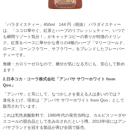
「パラダイスティー」450ml 144 円（税抜） パラダイスティー
は、「ココロ華やぐ、紅茶とハーブのリフレッシュティー。いつで
も瞬間リゾート気分！」がキャッチコピーの香りが特徴のドリン
ク。紅茶をベースに華やかな香りの4種のハーブ「マリーゴールド、
ローズ、コーンフラワー、サフラワー」をブレンドしたフレーバー
ティーです。
無糖・カロリーゼロなので、糖分が気になる方にも、安心して飲め
ます！
2.日本コカ・コーラ株式会社「アンバサ サワーホワイト from
Qoo」
「アンバサ」と耳にして、なつかしさを覚える人は多いのでは？
進化をとげ、現在は「アンバサ サワーホワイト from Qoo」として
販売されています。
これは乳性炭酸飲料で、1980年代の発売当時は、カルピスソーダや
スコールの競合品として生み出されたという噂。2013年頃にはアン
バサブランドを冠する製品が再び全国で販売。