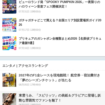
ピューロランド発「SPOOKY PUMPKIN 2026」一夜限りの
ハロウィーン音楽フェス開催決定！
07月31日 15時00分
ガチャガチャどこで買える？全国エリア別設置場所ガイド20
26
07月17日 13時00分
プリキュアのガシャポン全種類まとめ2026【名探偵プリキュ
ア最新9選】
07月16日 13時00分
エンタメ | アクセスランキング
2027年のF1全レースを現地観戦！ 航空券・宿泊費付き
「夢のシーズンチケット」が当たる
08月05日 17時48分
東雲うみ、「スピリッツ」の表紙＆グラビアに登場し妖
艶な雰囲気でファンを魅了！
08月03日 18時00分