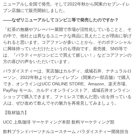
ニューアルし全国で発売。そして2022年秋から関東のセブン-イレ
ブン店舗にて販売開始しました。
――なぜリニューアルしてコンビニ等で発売したのですか？
「紅茶の無糖やフレーバー展開で市場が活性化していることと、そ
の中で、他社とは異なるユニークな商品に見えたことが理由に挙げ
られると思います。コアファンが多いことから、そのポテンシャル
に興味持っていただけたというのも理由です。発売後、SNS等で
は、『パラティーがコンビニで買えて嬉しい！』などコアファンの
方の喜びの声をいただいています」
パラダイスティーは、実店舗はカルディ、成城石井、ナチュラルロ
ーソン、2022年秋よりセブン-イレブン（関東の一部店舗）で購入
でき、オンラインはUCC ONLINE STORE、Amazon、楽天市場、
PayPay モール、カルディオンラインストア、成城石井オンライン
ショップで購入できます。ファミレスで飲んだ思い出を持っている
人は、ぜひ改めて飲んでその魅力を再発見してみましょう。
【取材協力】
UCC
上島珈琲 マーケティング本部 飲料マーケティング部
飲料ブランドパーソナルユースチーム パラダイスティー開発担当