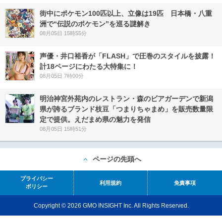
街中にポケモン100匹以上、立像は19匹 日本橋・八重
洲で“伝説のポケモン”を巡る謎解き
08月05日 15時55分
声優・井口裕香が「FLASH」で圧巻のスタイルを披露！
計18ページにわたる大特集に！
08月05日 7時00分
明治神宮外苑内のレストラン・森のビアガーデンで新潟
県が誇るブランド枝豆「つまりちゃまめ」を販売数量限
定で提供。えだまめ県の魅力を発信
08月05日 15時51分
ページの先頭へ
プライバシー
利用規約
免責事項
ポリシー
Copyright © 2026 GMO INSIGHT Inc. All Rights Reserved.