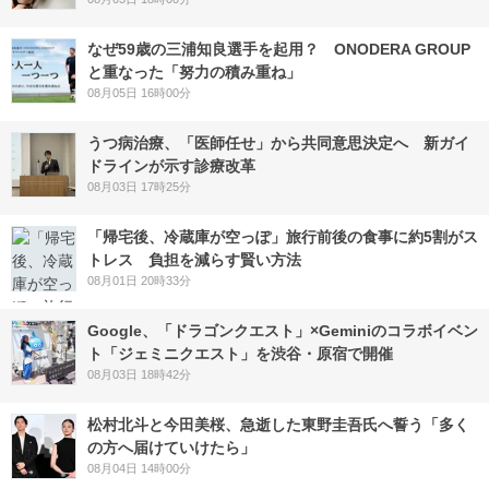
なぜ59歳の三浦知良選手を起用？ ONODERA GROUP
と重なった「努力の積み重ね」
08月05日 16時00分
うつ病治療、「医師任せ」から共同意思決定へ 新ガイ
ドラインが示す診療改革
08月03日 17時25分
「帰宅後、冷蔵庫が空っぽ」旅行前後の食事に約5割がス
トレス 負担を減らす賢い方法
08月01日 20時33分
Google、「ドラゴンクエスト」×Geminiのコラボイベン
ト「ジェミニクエスト」を渋谷・原宿で開催
08月03日 18時42分
松村北斗と今田美桜、急逝した東野圭吾氏へ誓う「多く
の方へ届けていけたら」
08月04日 14時00分