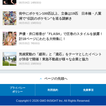
08月04日 14時00分
街中にポケモン100匹以上、立像は19匹 日本橋・八重
洲で“伝説のポケモン”を巡る謎解き
08月05日 15時55分
声優・井口裕香が「FLASH」で圧巻のスタイルを披露！
計18ページにわたる大特集に！
08月05日 7時00分
気候変動の「緩和」と「適応」をテーマとしたイベント
が渋谷で開催！東急不動産が様々な企業と協力
08月05日 15時56分
ページの先頭へ
プライバシー
利用規約
免責事項
ポリシー
Copyright © 2026 GMO INSIGHT Inc. All Rights Reserved.