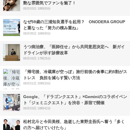
艶な雰囲気でファンを魅了！
08月03日 18時00分
なぜ59歳の三浦知良選手を起用？ ONODERA GROUP
と重なった「努力の積み重ね」
08月05日 16時00分
うつ病治療、「医師任せ」から共同意思決定へ 新ガイ
ドラインが示す診療改革
08月03日 17時25分
「帰宅後、冷蔵庫が空っぽ」旅行前後の食事に約5割がス
トレス 負担を減らす賢い方法
08月01日 20時33分
Google、「ドラゴンクエスト」×Geminiのコラボイベン
ト「ジェミニクエスト」を渋谷・原宿で開催
08月03日 18時42分
松村北斗と今田美桜、急逝した東野圭吾氏へ誓う「多く
の方へ届けていけたら」