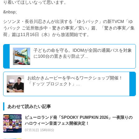
り着いてほしいなって思います。
&nbsp;
シソンヌ・長谷川忍さんが出演する「ゆうパック」の新TVCM「ゆ
うパック ご近所散歩中・驚きの事実／安い」篇、「驚きの事実／集
荷」篇は11月16日（水）から放送開始です。
子どもの命を守る。IDOMが全国の通園バスを対象
に100台の置き去り防止ブ...
お絵かきムービーを学べるワークショップ開催！
「ドッツ プロジェクト」...
あわせて読みたい記事
ピューロランド発「SPOOKY PUMPKIN 2026」一夜限りの
ハロウィーン音楽フェス開催決定！
07月31日 15時00分