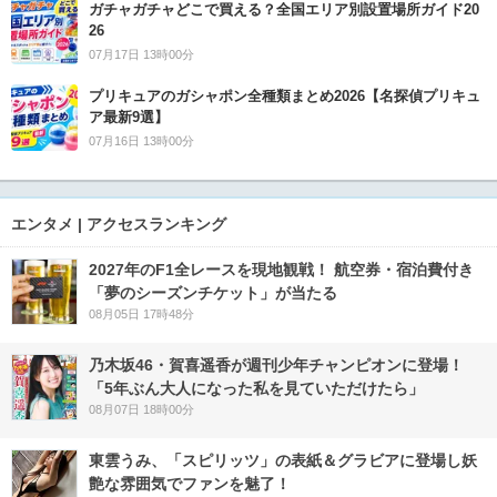
ガチャガチャどこで買える？全国エリア別設置場所ガイド20
26
07月17日 13時00分
プリキュアのガシャポン全種類まとめ2026【名探偵プリキュ
ア最新9選】
07月16日 13時00分
エンタメ | アクセスランキング
2027年のF1全レースを現地観戦！ 航空券・宿泊費付き
「夢のシーズンチケット」が当たる
08月05日 17時48分
乃木坂46・賀喜遥香が週刊少年チャンピオンに登場！
「5年ぶん大人になった私を見ていただけたら」
08月07日 18時00分
東雲うみ、「スピリッツ」の表紙＆グラビアに登場し妖
艶な雰囲気でファンを魅了！