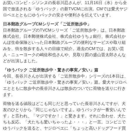
お笑いコンビ・シソンヌの長谷川忍さんが、11月16日（水）から全
国で放送される「ゆうパック」の新TVCMに出演。CMでは愛犬ヤジ
ロベエとともにゆうパックの安さや便利さを伝えています。
日本郵政グループCM
シリーズ「ご近所散歩中」
日本郵政グループのTVCMシリーズ「ご近所散歩中」は、日本郵政
株式会社、日本郵便株式会社、株式会社ゆうちょ銀行、株式会社か
んぽ生命保険といった日本郵政グループの便利なサービスや取り組
みを、街を散歩する人々の目線で紹介。過去のCMでは、お笑い芸
人・ニューヨークの嶋佐和也さんや、見取り図の盛山晋太郎さんな
どが出演しました。
「ゆうパック
ご近所散歩中・驚きの事実／安い」篇
今回、長谷川さんが出演する「ご近所散歩中」シリーズの1本目は、
「ゆうパック ご近所散歩中・驚きの事実／安い」篇。愛犬ヤジロベ
エとともに散歩中の長谷川さんは散歩のついでに荷物を送りに行き
ます。
荷物を送る値段はどこも同じだと思っていた長谷川さんですが、犬
友のひとりから「同じじゃないですよ。ゆうパックが一番安いんで
す」と言われ、「マジですか！」と驚きます。それに合わせ、犬た
ちも反応。「犬たちも驚いちゃったよ・・・」と一言。コンビニで
ゆうパックを送ると、ヤジロベエに「ちょっと高いドッグフード買