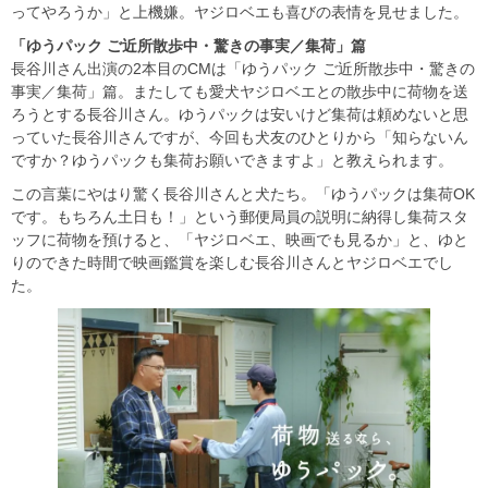
ってやろうか」と上機嫌。ヤジロベエも喜びの表情を見せました。
「ゆうパック
ご近所散歩中・驚きの事実／集荷」篇
長谷川さん出演の2本目のCMは「ゆうパック ご近所散歩中・驚きの
事実／集荷」篇。またしても愛犬ヤジロベエとの散歩中に荷物を送
ろうとする長谷川さん。ゆうパックは安いけど集荷は頼めないと思
っていた長谷川さんですが、今回も犬友のひとりから「知らないん
ですか？ゆうパックも集荷お願いできますよ」と教えられます。
この言葉にやはり驚く長谷川さんと犬たち。「ゆうパックは集荷OK
です。もちろん土日も！」という郵便局員の説明に納得し集荷スタ
ッフに荷物を預けると、「ヤジロベエ、映画でも見るか」と、ゆと
りのできた時間で映画鑑賞を楽しむ長谷川さんとヤジロベエでし
た。