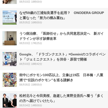
08月03日 18時00分
なぜ59歳の三浦知良選手を起用？ ONODERA GROUP
と重なった「努力の積み重ね」
08月05日 16時00分
うつ病治療、「医師任せ」から共同意思決定へ 新ガイ
ドラインが示す診療改革
08月03日 17時25分
Google、「ドラゴンクエスト」×Geminiのコラボイベン
ト「ジェミニクエスト」を渋谷・原宿で開催
08月03日 18時42分
街中にポケモン100匹以上、立像は19匹 日本橋・八重
洲で“伝説のポケモン”を巡る謎解き
08月05日 15時55分
松村北斗と今田美桜、急逝した東野圭吾氏へ誓う「多く
の方へ届けていけたら」
08月04日 14時00分