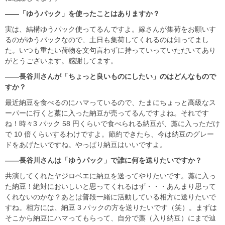
――「ゆうパック」を使ったことはありますか？
実は、結構ゆうパック使ってるんですよ。嫁さんが集荷をお願いす
るのがゆうパックなので、土日も集荷してくれるのは知ってまし
た。いつも重たい荷物を文句言わずに持っていっていただいてあり
がとうございます。感謝してます。
――長谷川さんが「ちょっと良いものにしたい」のはどんなもので
すか？
最近納豆を食べるのにハマっているので、たまにちょっと高級なス
ーパーに行くと藁に入った納豆が売ってるんですよね。それです
ね！時々3 パック 58 円くらいで食べられる納豆が、藁に入っただけ
で 10 倍くらいするわけですよ。節約できたら、今は納豆のグレー
ドをあげたいですね。やっぱり納豆はいいですよ。
――長谷川さんは「ゆうパック」で誰に何を送りたいですか？
共演してくれたヤジロベエに納豆を送ってやりたいです。藁に入っ
た納豆！絶対においしいと思ってくれるはず・・・あんまり思って
くれないのかな？あとは普段一緒に活動している相方に送りたいで
すね。相方には、納豆 3 パックの方を送りたいです（笑）。まずは
そこから納豆にハマってもらって、自分で藁（入り納豆）にまで辿