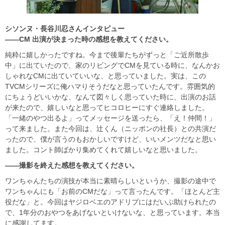
シソンヌ・長谷川忍さんインタビュー
――CM
出演が決まった時の感想を教えてください。
純粋に嬉しかったですね。今まで後輩たちがずっと「ご近所散歩
中」に出ていたので、家のリビングでCMを見ている時に、なんかお
しゃれなCMに出ていていいな、と思っていました。実は、この
TVCMシリーズに俺ハマりそうだなと思っていたんです。雰囲気的
にちょうどいいかな、なんて図々しく思っていた時に、出演のお話
が来たので、嬉しいなと思ってヒコロヒーにすぐ連絡しました。
「一緒のやつ出るよ」ってメッセージを送ったら、「え！仲間！」
って来ました。また今回は、辻くん（ニッポンの社長）との共演だ
ったので、僕が言うのもおかしいですけど、いいメンツだなと思い
ました。コント師ばかり集めてくれて嬉しいなと思いました。
――撮影を終えた感想を教えてください。
ワンちゃんたちの演技が本当に素晴らしいというか、撮影の途中で
ワンちゃんにも「お前のCMだな」って言ったんです。「ほとんど主
役だな」と。今回はヤジロベエのアドリブにはだいぶ助けられたの
で、1年分のおやつをあげないといけないな、と思っています。本当
に感謝してます。