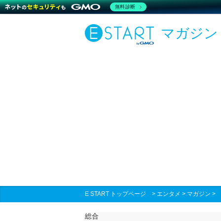
無料診断
マガジン
E START トップページ
>
エンタメ
>
マガジン
総合