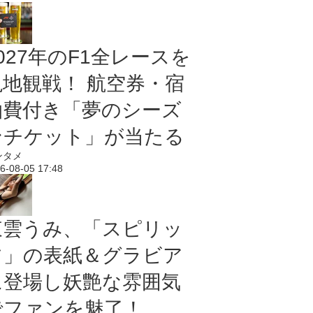
027年のF1全レースを
現地観戦！ 航空券・宿
泊費付き「夢のシーズ
ンチケット」が当たる
ンタメ
6-08-05 17:48
東雲うみ、「スピリッ
ツ」の表紙＆グラビア
に登場し妖艶な雰囲気
でファンを魅了！