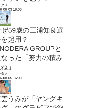
ンタメ
6-08-03 18:00
なぜ59歳の三浦知良選
手を起用？
NODERA GROUPと
重なった「努力の積み
重ね」
ンタメ
6-08-05 16:00
東雲うみが「ヤングキ
ング」のグラビアで泡