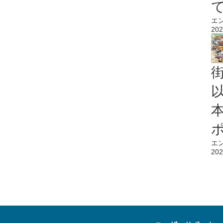
エ
202
エ
202