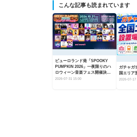
こんな記事も読まれています
ピューロランド発「SPOOKY
PUMPKIN 2026」一夜限りのハ
ガチャガ
ロウィーン音楽フェス開催決
国エリア別
定！
2026-07-31 15:00
2026-07-17 