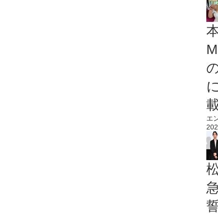
M
エ
202