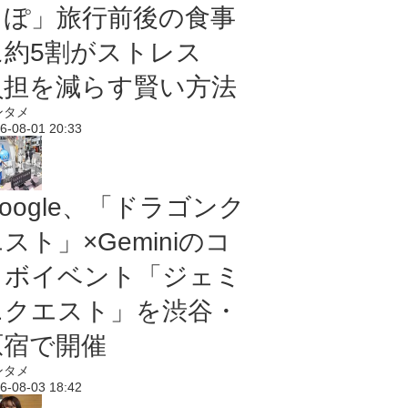
っぽ」旅行前後の食事
に約5割がストレス
負担を減らす賢い方法
ンタメ
6-08-01 20:33
oogle、「ドラゴンク
スト」×Geminiのコ
ラボイベント「ジェミ
ニクエスト」を渋谷・
原宿で開催
ンタメ
6-08-03 18:42