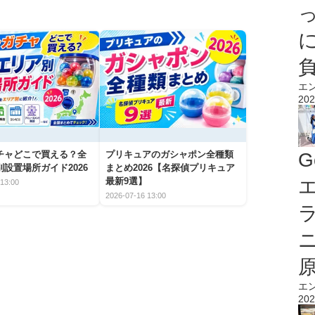
エ
202
G
チャどこで買える？全
プリキュアのガシャポン全種類
設置場所ガイド2026
まとめ2026【名探偵プリキュア
エ
最新9選】
13:00
2026-07-16 13:00
エ
202