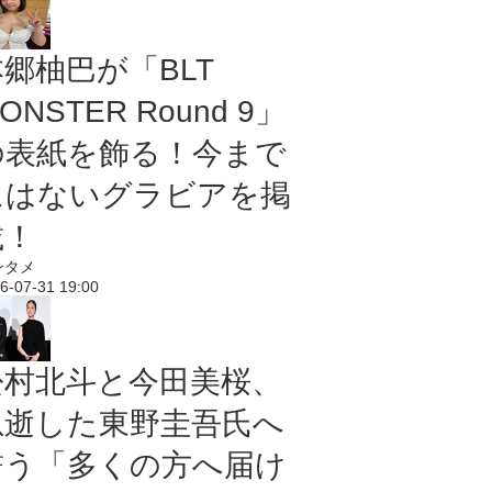
本郷柚巴が「BLT
ONSTER Round 9」
の表紙を飾る！今まで
にはないグラビアを掲
載！
ンタメ
6-07-31 19:00
松村北斗と今田美桜、
急逝した東野圭吾氏へ
誓う「多くの方へ届け