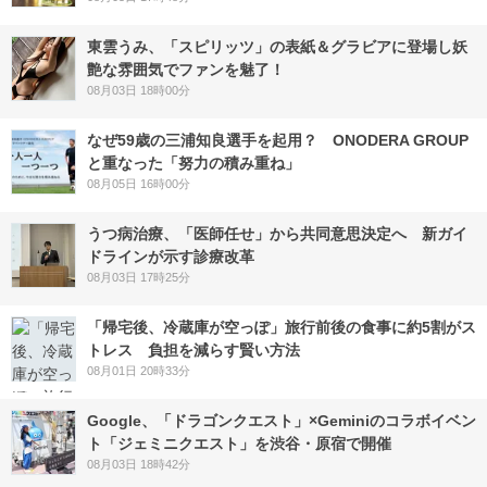
東雲うみ、「スピリッツ」の表紙＆グラビアに登場し妖
艶な雰囲気でファンを魅了！
08月03日 18時00分
なぜ59歳の三浦知良選手を起用？ ONODERA GROUP
と重なった「努力の積み重ね」
08月05日 16時00分
うつ病治療、「医師任せ」から共同意思決定へ 新ガイ
ドラインが示す診療改革
08月03日 17時25分
「帰宅後、冷蔵庫が空っぽ」旅行前後の食事に約5割がス
トレス 負担を減らす賢い方法
08月01日 20時33分
Google、「ドラゴンクエスト」×Geminiのコラボイベン
ト「ジェミニクエスト」を渋谷・原宿で開催
08月03日 18時42分