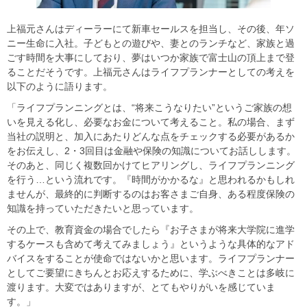
上福元さんはディーラーにて新車セールスを担当し、その後、年ソ
ニー生命に入社。子どもとの遊びや、妻とのランチなど、家族と過
ごす時間を大事にしており、夢はいつか家族で富士山の頂上まで登
ることだそうです。上福元さんはライフプランナーとしての考えを
以下のように語ります。
「ライフプランニングとは、“将来こうなりたい”というご家族の想
いを見える化し、必要なお金について考えること。私の場合、まず
当社の説明と、加入にあたりどんな点をチェックする必要があるか
をお伝えし、2・3回目は金融や保険の知識についてお話しします。
そのあと、同じく複数回かけてヒアリングし、ライフプランニング
を行う…という流れです。『時間がかかるな』と思われるかもしれ
ませんが、最終的に判断するのはお客さまご自身、ある程度保険の
知識を持っていただきたいと思っています。
その上で、教育資金の場合でしたら『お子さまが将来大学院に進学
するケースも含めて考えてみましょう』というような具体的なアド
バイスをすることが使命ではないかと思います。ライフプランナー
としてご要望にきちんとお応えするために、学ぶべきことは多岐に
渡ります。大変ではありますが、とてもやりがいを感じていま
す。」