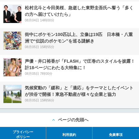
松村北斗と今田美桜、急逝した東野圭吾氏へ誓う「多く
の方へ届けていけたら」
08月04日 14時00分
街中にポケモン100匹以上、立像は19匹 日本橋・八重
洲で“伝説のポケモン”を巡る謎解き
08月05日 15時55分
声優・井口裕香が「FLASH」で圧巻のスタイルを披露！
計18ページにわたる大特集に！
08月05日 7時00分
気候変動の「緩和」と「適応」をテーマとしたイベント
が渋谷で開催！東急不動産が様々な企業と協力
08月05日 15時56分
ページの先頭へ
プライバシー
利用規約
免責事項
ポリシー