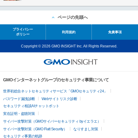
ページの先頭へ
プライバシー
利用規約
免責事項
ポリシー
Copyright © 2026 GMO INSIGHT Inc. All Rights Reserved.
GMOインターネットグループのセキュリティ事業について
世界初総合ネットセキュリティサービス「GMOセキュリティ24」
パスワード漏洩診断
Webサイトリスク診断
セキュリティ相談AIチャットボット
実在証明・盗聴対策
サイバー攻撃対策（GMOサイバーセキュリティ byイエラエ）
サイバー攻撃対策（GMO Flatt Security）
なりすまし対策
セキュリティ事業の軌跡