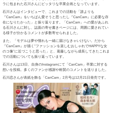
ラに包まれた石川さんにピッタリな卒業企画となっています。
石川さんはインタビューで、これまでの活動を「誰よりも
『CanCam』をいちばん愛そうと思ったし『CanCam』に必要な存
在になりたかった」と振り返ります。「CanCam」への愛があふれ
る石川さんに対し、誌面の寄せ書きページには、周囲に愛されてい
る様子が分かるコメントが多数寄せられました。
また、「モデルは夢や憧れも一緒に届けなきゃいけない。だから
『CanCam』が描く“ファッションを楽しむおしゃれでHAPPYな女
のコ像”に近づこうと思った」と、葛藤しながら成長してきたこれま
での活動についても振り返っています。
石川さんは13日、自身のInstagramにて「CanCam」卒業に対する
想いを投稿。多くのファンが感謝や称賛のコメントを送りました。
石川恋さんが表紙を飾る「CanCam」2月号は12月21日発売です。