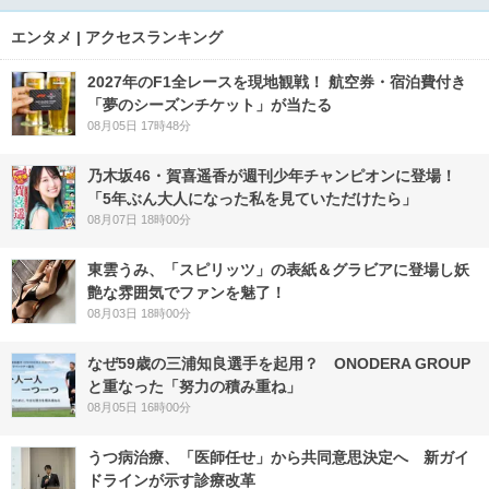
エンタメ | アクセスランキング
2027年のF1全レースを現地観戦！ 航空券・宿泊費付き
「夢のシーズンチケット」が当たる
08月05日 17時48分
乃木坂46・賀喜遥香が週刊少年チャンピオンに登場！
「5年ぶん大人になった私を見ていただけたら」
08月07日 18時00分
東雲うみ、「スピリッツ」の表紙＆グラビアに登場し妖
艶な雰囲気でファンを魅了！
08月03日 18時00分
なぜ59歳の三浦知良選手を起用？ ONODERA GROUP
と重なった「努力の積み重ね」
08月05日 16時00分
うつ病治療、「医師任せ」から共同意思決定へ 新ガイ
ドラインが示す診療改革