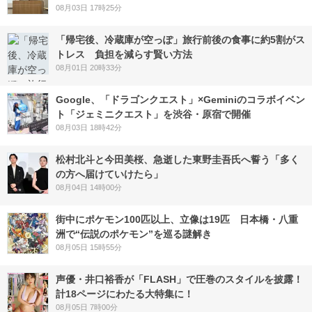
08月03日 17時25分
「帰宅後、冷蔵庫が空っぽ」旅行前後の食事に約5割がス
トレス 負担を減らす賢い方法
08月01日 20時33分
Google、「ドラゴンクエスト」×Geminiのコラボイベン
ト「ジェミニクエスト」を渋谷・原宿で開催
08月03日 18時42分
松村北斗と今田美桜、急逝した東野圭吾氏へ誓う「多く
の方へ届けていけたら」
08月04日 14時00分
街中にポケモン100匹以上、立像は19匹 日本橋・八重
洲で“伝説のポケモン”を巡る謎解き
08月05日 15時55分
声優・井口裕香が「FLASH」で圧巻のスタイルを披露！
計18ページにわたる大特集に！
08月05日 7時00分