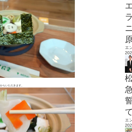
エ
エ
202
てからいただきます。
エ
202