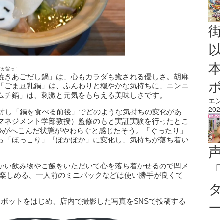
”が旨っ！
焼きあごだし鍋」は、心もカラダも癒される優しさ。胡麻
「ごま豆乳鍋」は、ふんわりと穏やかな気持ちに、ニンニ
ムチ鍋」は、刺激と元気をもらえる美味しさです。
エ
202
に対し「鍋を食べる前後」でどのような気持ちの変化があ
マネジメント学部教授）監修のもと実証実験を行ったとこ
.7%がへこんだ状態がやわらぐと感じたそう。「ぐったり」
ら「ほっこり」「ぽかぽか」に変化し、気持ちが落ち着い
かい飲み物やご飯をいただいて心を落ち着かせるので凹メ
で楽しめる、一人前のミニパックなどは使い勝手が良くて
スポットをはじめ、店内で撮影した写真をSNSで投稿する