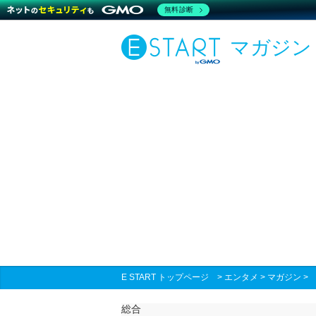
無料診断
マガジン
E START トップページ
>
エンタメ
>
マガジン
総合