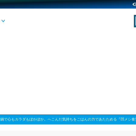
>
鍋で心もカラダもぽかぽか。へこんだ気持ちをごはんの力であたためる『凹メシ食