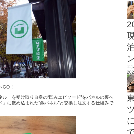
2
エ
202
へGO！
ネル」を受け取り自身の“凹みエピソード”をパネルの裏へ
ド」に嵌め込まれた”鍋パネル”と交換し注文する仕組みで