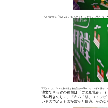
写真）編集部は「焼あごだし鍋」をチョイス。代わりに凹みエピソ
写真）すでにパネルに嵌め込まれた誰かの凹みエピソードが見られ
注文できる鍋の種類は「ごま豆乳鍋」（
凹み焼きのり）、「キムチ鍋」（トッピ
いるので足元もぽかぽかと快適。そのな