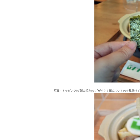
写真）トッピングの“凹み焼きのり”が小さく縮んでいくのを見届け