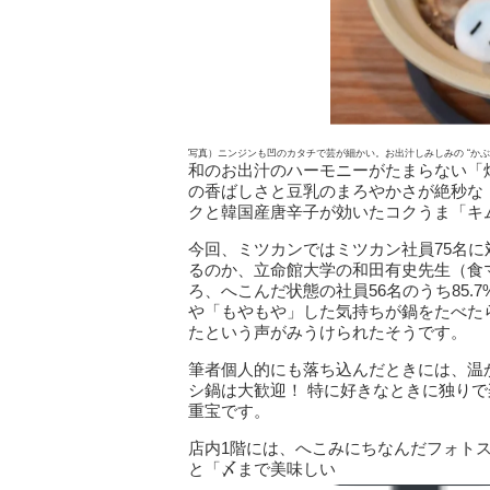
写真）ニンジンも凹のカタチで芸が細かい。お出汁しみしみの “かぶ
和のお出汁のハーモニーがたまらない「
の香ばしさと豆乳のまろやかさが絶秒な
クと韓国産唐辛子が効いたコクうま「キ
今回、ミツカンではミツカン社員75名
るのか、立命館大学の和田有史先生（食
ろ、へこんだ状態の社員56名のうち85
や「もやもや」した気持ちが鍋をたべた
たという声がみうけられたそうです。
筆者個人的にも落ち込んだときには、温
シ鍋は大歓迎！ 特に好きなときに独り
重宝です。
店内1階には、へこみにちなんだフォト
と「〆まで美味しい