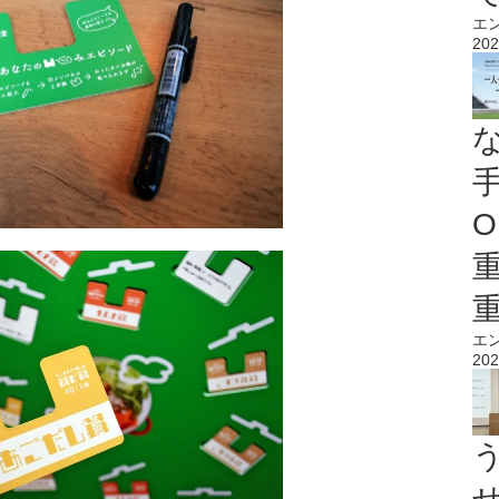
エ
202
O
エ
202