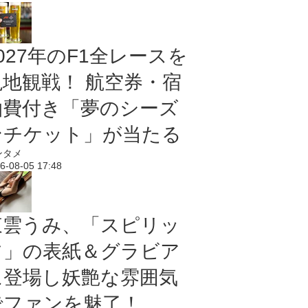
027年のF1全レースを
現地観戦！ 航空券・宿
泊費付き「夢のシーズ
ンチケット」が当たる
ンタメ
6-08-05 17:48
東雲うみ、「スピリッ
ツ」の表紙＆グラビア
に登場し妖艶な雰囲気
でファンを魅了！