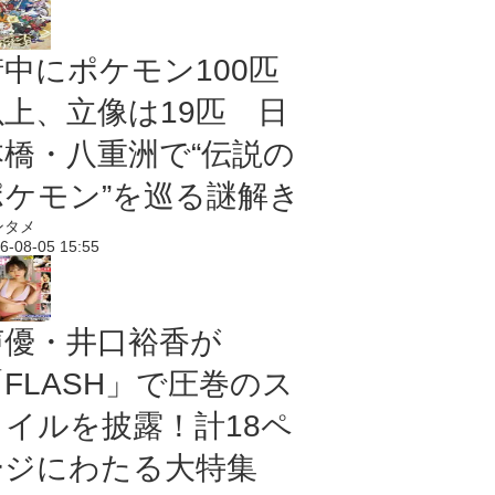
街中にポケモン100匹
以上、立像は19匹 日
本橋・八重洲で“伝説の
ポケモン”を巡る謎解き
ンタメ
6-08-05 15:55
声優・井口裕香が
「FLASH」で圧巻のス
タイルを披露！計18ペ
ージにわたる大特集