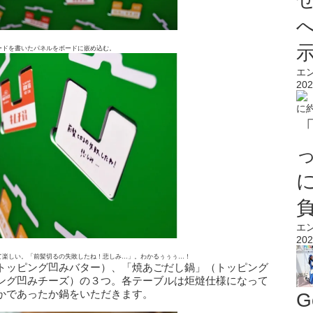
ードを書いたパネルをボードに嵌め込む。
エ
202
エ
202
て楽しい。「前髪切るの失敗したね！悲しみ…」。わかるぅぅぅ…！
トッピング凹みバター）、「焼あごだし鍋」（トッピング
ング凹みチーズ）の３つ。各テーブルは炬燵仕様になって
かであったか鍋をいただきます。
G