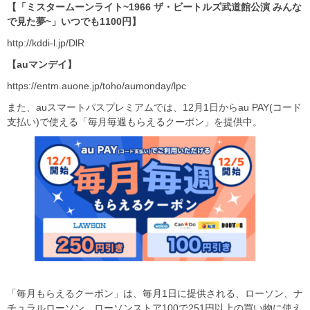
【「ミスタームーンライト~1966 ザ・ビートルズ武道館公演 みんな
で見た夢~」いつでも1100円】
http://kddi-l.jp/DlR
【auマンデイ】
https://entm.auone.jp/toho/aumonday/lpc
また、auスマートパスプレミアムでは、12月1日からau PAY(コード
支払い)で使える「毎月毎週もらえるクーポン」を提供中。
「毎月もらえるクーポン」は、毎月1日に提供される、ローソン、ナ
チュラルローソン、ローソンストア100で251円以上の買い物に使え