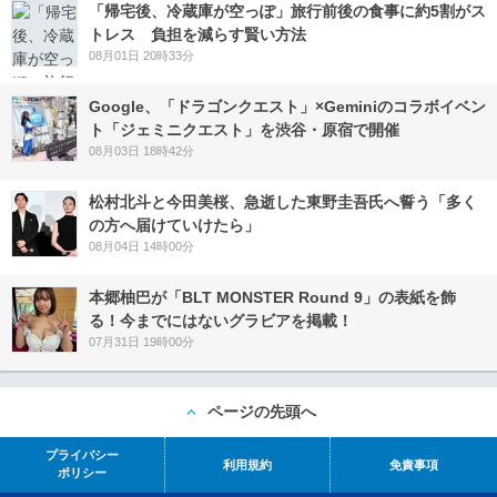
「帰宅後、冷蔵庫が空っぽ」旅行前後の食事に約5割がス
トレス 負担を減らす賢い方法
08月01日 20時33分
Google、「ドラゴンクエスト」×Geminiのコラボイベン
ト「ジェミニクエスト」を渋谷・原宿で開催
08月03日 18時42分
松村北斗と今田美桜、急逝した東野圭吾氏へ誓う「多く
の方へ届けていけたら」
08月04日 14時00分
本郷柚巴が「BLT MONSTER Round 9」の表紙を飾
る！今までにはないグラビアを掲載！
07月31日 19時00分
ページの先頭へ
プライバシー
利用規約
免責事項
ポリシー