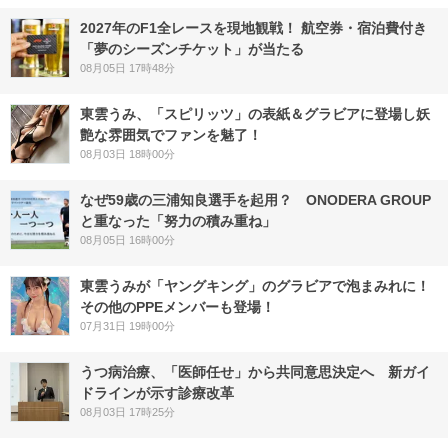
2027年のF1全レースを現地観戦！ 航空券・宿泊費付き
「夢のシーズンチケット」が当たる
08月05日 17時48分
東雲うみ、「スピリッツ」の表紙＆グラビアに登場し妖
艶な雰囲気でファンを魅了！
08月03日 18時00分
なぜ59歳の三浦知良選手を起用？ ONODERA GROUP
と重なった「努力の積み重ね」
08月05日 16時00分
東雲うみが「ヤングキング」のグラビアで泡まみれに！
その他のPPEメンバーも登場！
07月31日 19時00分
うつ病治療、「医師任せ」から共同意思決定へ 新ガイ
ドラインが示す診療改革
08月03日 17時25分