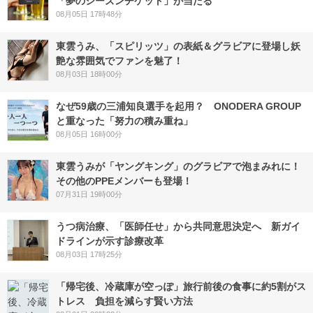
「夢のシーズンチケット」が当たる
08月05日 17時48分
東雲うみ、「スピリッツ」の表紙＆グラビアに登場し妖
艶な雰囲気でファンを魅了！
08月03日 18時00分
なぜ59歳の三浦知良選手を起用？ ONODERA GROUP
と重なった「努力の積み重ね」
08月05日 16時00分
東雲うみが「ヤングキング」のグラビアで泡まみれに！
その他のPPEメンバーも登場！
07月31日 19時00分
うつ病治療、「医師任せ」から共同意思決定へ 新ガイ
ドラインが示す診療改革
08月03日 17時25分
「帰宅後、冷蔵庫が空っぽ」旅行前後の食事に約5割がス
トレス 負担を減らす賢い方法