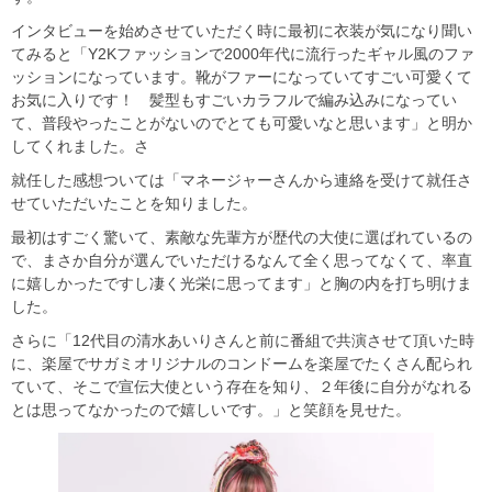
インタビューを始めさせていただく時に最初に衣装が気になり聞い
てみると「Y2Kファッションで2000年代に流行ったギャル風のファ
ッションになっています。靴がファーになっていてすごい可愛くて
お気に入りです！ 髪型もすごいカラフルで編み込みになってい
て、普段やったことがないのでとても可愛いなと思います」と明か
してくれました。さ
就任した感想ついては「マネージャーさんから連絡を受けて就任さ
せていただいたことを知りました。
最初はすごく驚いて、素敵な先輩方が歴代の大使に選ばれているの
で、まさか自分が選んでいただけるなんて全く思ってなくて、率直
に嬉しかったですし凄く光栄に思ってます」と胸の内を打ち明けま
した。
さらに「12代目の清水あいりさんと前に番組で共演させて頂いた時
に、楽屋でサガミオリジナルのコンドームを楽屋でたくさん配られ
ていて、そこで宣伝大使という存在を知り、２年後に自分がなれる
とは思ってなかったので嬉しいです。」と笑顔を見せた。