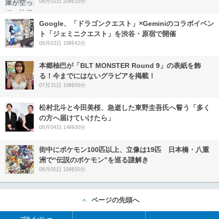
08月01日 20時33分
Google、「ドラゴンクエスト」×Geminiのコラボイベン
ト「ジェミニクエスト」を渋谷・原宿で開催
08月03日 18時42分
本郷柚巴が「BLT MONSTER Round 9」の表紙を飾
る！今までにはないグラビアを掲載！
07月31日 19時00分
松村北斗と今田美桜、急逝した東野圭吾氏へ誓う「多く
の方へ届けていけたら」
08月04日 14時00分
街中にポケモン100匹以上、立像は19匹 日本橋・八重
洲で“伝説のポケモン”を巡る謎解き
08月05日 15時55分
ページの先頭へ