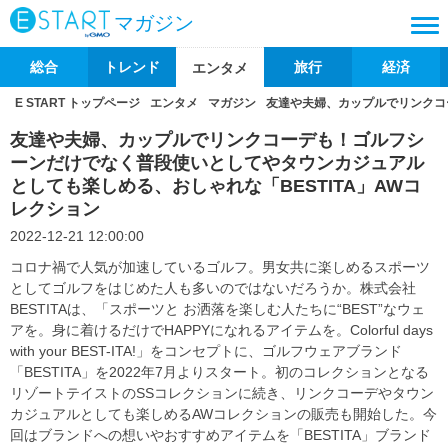
マガジン
総合
トレンド
旅行
経済
エンタメ
E START トップページ
エンタメ
マガジン
友達や夫婦、カップルでリンクコ
友達や夫婦、カップルでリンクコーデも！ゴルフシ
ーンだけでなく普段使いとしてやタウンカジュアル
としても楽しめる、おしゃれな「BESTITA」AWコ
レクション
2022-12-21 12:00:00
コロナ禍で人気が加速しているゴルフ。男女共に楽しめるスポーツ
としてゴルフをはじめた人も多いのではないだろうか。株式会社
BESTITAは、「スポーツと お洒落を楽しむ人たちに“BEST”なウェ
アを。身に着けるだけでHAPPYになれるアイテムを。Colorful days
with your BEST-ITA!」をコンセプトに、ゴルフウェアブランド
「BESTITA」を2022年7月よりスタート。初のコレクションとなる
リゾートテイストのSSコレクションに続き、リンクコーデやタウン
カジュアルとしても楽しめるAWコレクションの販売も開始した。今
回はブランドへの想いやおすすめアイテムを「BESTITA」ブランド