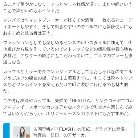
ることで華やかになり、ぐっとおしゃれ感が増す。また中綿という
ことで温かいのもポイントだ。
メンズではウィンドブレーカーが軽くてお洒落。一枚あるとコーデ
ィネートしやすく、そして動きやすいのでゴルフにも普段使いにも
おすすめと担当者は言う。
ファッションとしても楽しめるセンスのいいスタイルに加えて、生
地選びから服を作っているのでストレッチなどの機能性や着心地も
抜群だ。アウターの軽さにもこだわっていて、ゴルフのプレーも快
適になる。
カラフルなカラーでタウンカジュアルとしてもおしゃれなのでゴル
フやゴルフの練習の後、そのまま着替えずに、もしくは靴やトップ
スなどワンポイントを変えるだけで町に遊びに行けるのも魅力的
だ。
この冬は友達やカップル、夫婦で「BESTITA」 リンクコーデでゴル
フをプレイ。スポーツカジュアルなスタイルで町歩きを楽しんでみ
てはいかがだろうか。ホリデーシーズンのギフトにもおすすめだ。
吉岡里帆が「FLASH」の表紙、グラビアに登場！
写真集「日日」のアザーカ...