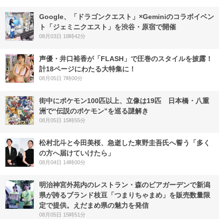
Google、「ドラゴンクエスト」×Geminiのコラボイベン
ト「ジェミニクエスト」を渋谷・原宿で開催
08月03日 18時42分
声優・井口裕香が「FLASH」で圧巻のスタイルを披露！
計18ページにわたる大特集に！
08月05日 7時00分
街中にポケモン100匹以上、立像は19匹 日本橋・八重
洲で“伝説のポケモン”を巡る謎解き
08月05日 15時55分
松村北斗と今田美桜、急逝した東野圭吾氏へ誓う「多く
の方へ届けていけたら」
08月04日 14時00分
明治神宮外苑内のレストラン・森のビアガーデンで新潟
県が誇るブランド枝豆「つまりちゃまめ」を販売数量限
定で提供。えだまめ県の魅力を発信
08月05日 15時51分