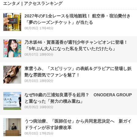
エンタメ | アクセスランキング
2027年のF1全レースを現地観戦！ 航空券・宿泊費付き
「夢のシーズンチケット」が当たる
08月05日 17時48分
乃木坂46・賀喜遥香が週刊少年チャンピオンに登場！
「5年ぶん大人になった私を見ていただけたら」
08月07日 18時00分
東雲うみ、「スピリッツ」の表紙＆グラビアに登場し妖
艶な雰囲気でファンを魅了！
08月03日 18時00分
なぜ59歳の三浦知良選手を起用？ ONODERA GROUP
と重なった「努力の積み重ね」
08月05日 16時00分
うつ病治療、「医師任せ」から共同意思決定へ 新ガイ
ドラインが示す診療改革
08月03日 17時25分