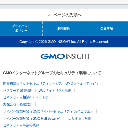
ページの先頭へ
プライバシー
利用規約
免責事項
ポリシー
Copyright © 2026 GMO INSIGHT Inc. All Rights Reserved.
GMOインターネットグループのセキュリティ事業について
世界初総合ネットセキュリティサービス「GMOセキュリティ24」
パスワード漏洩診断
Webサイトリスク診断
セキュリティ相談AIチャットボット
実在証明・盗聴対策
サイバー攻撃対策（GMOサイバーセキュリティ byイエラエ）
サイバー攻撃対策（GMO Flatt Security）
なりすまし対策
セキュリティ事業の軌跡