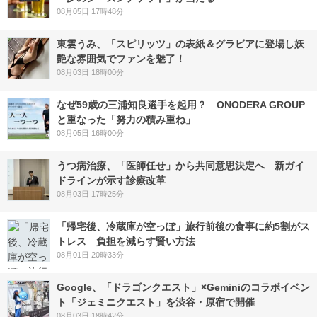
08月05日 17時48分
東雲うみ、「スピリッツ」の表紙＆グラビアに登場し妖
艶な雰囲気でファンを魅了！
08月03日 18時00分
なぜ59歳の三浦知良選手を起用？ ONODERA GROUP
と重なった「努力の積み重ね」
08月05日 16時00分
うつ病治療、「医師任せ」から共同意思決定へ 新ガイ
ドラインが示す診療改革
08月03日 17時25分
「帰宅後、冷蔵庫が空っぽ」旅行前後の食事に約5割がス
トレス 負担を減らす賢い方法
08月01日 20時33分
Google、「ドラゴンクエスト」×Geminiのコラボイベン
ト「ジェミニクエスト」を渋谷・原宿で開催
08月03日 18時42分