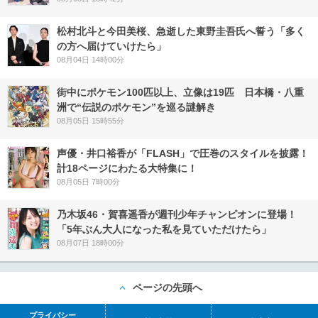
松村北斗と今田美桜、急逝した東野圭吾氏へ誓う「多く
の方へ届けていけたら」
08月04日 14時00分
街中にポケモン100匹以上、立像は19匹 日本橋・八重
洲で“伝説のポケモン”を巡る謎解き
08月05日 15時55分
声優・井口裕香が「FLASH」で圧巻のスタイルを披露！
計18ページにわたる大特集に！
08月05日 7時00分
乃木坂46・賀喜遥香が週刊少年チャンピオンに登場！
「5年ぶん大人になった私を見ていただけたら」
08月07日 18時00分
ページの先頭へ
プライバシー