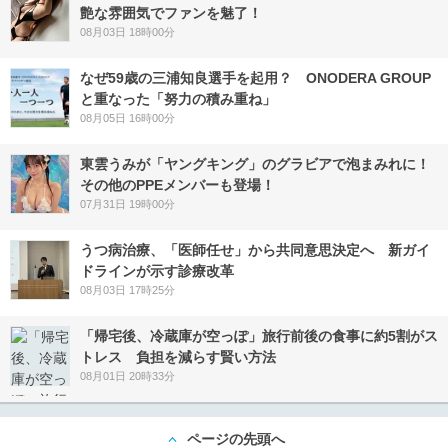
艶な雰囲気でファンを魅了！
08月03日 18時00分
なぜ59歳の三浦知良選手を起用？ ONODERA GROUP
と重なった「努力の積み重ね」
08月05日 16時00分
東雲うみが「ヤングキング」のグラビアで泡まみれに！
その他のPPEメンバーも登場！
07月31日 19時00分
うつ病治療、「医師任せ」から共同意思決定へ 新ガイ
ドラインが示す診療改革
08月03日 17時25分
「帰宅後、冷蔵庫が空っぽ」旅行前後の食事に約5割がス
トレス 負担を減らす賢い方法
08月01日 20時33分
ページの先頭へ