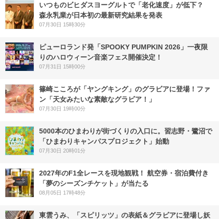
いつものビヒダスヨーグルトで「老化速度」が低下？
森永乳業が日本初の最新研究結果を発表
07月30日 15時30分
ピューロランド発「SPOOKY PUMPKIN 2026」一夜限
りのハロウィーン音楽フェス開催決定！
07月31日 15時00分
篠崎こころが「ヤングキング」のグラビアに登場！ファ
ン「天女みたいな素敵なグラビア！」
07月30日 19時00分
5000本のひまわりが街づくりの入口に。習志野・鷺沼で
「ひまわりキャンパスプロジェクト」始動
07月30日 20時01分
2027年のF1全レースを現地観戦！ 航空券・宿泊費付き
「夢のシーズンチケット」が当たる
08月05日 17時48分
東雲うみ、「スピリッツ」の表紙＆グラビアに登場し妖