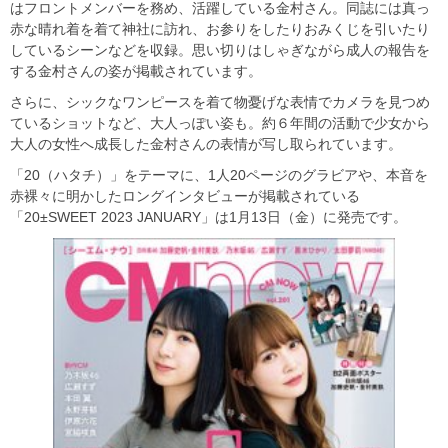
はフロントメンバーを務め、活躍している金村さん。同誌には真っ
赤な晴れ着を着て神社に訪れ、お参りをしたりおみくじを引いたり
しているシーンなどを収録。思い切りはしゃぎながら成人の報告を
する金村さんの姿が掲載されています。
さらに、シックなワンピースを着て物憂げな表情でカメラを見つめ
ているショットなど、大人っぽい姿も。約６年間の活動で少女から
大人の女性へ成長した金村さんの表情が写し取られています。
「20（ハタチ）」をテーマに、1人20ページのグラビアや、本音を
赤裸々に明かしたロングインタビューが掲載されている
「20±SWEET 2023 JANUARY」は1月13日（金）に発売です。