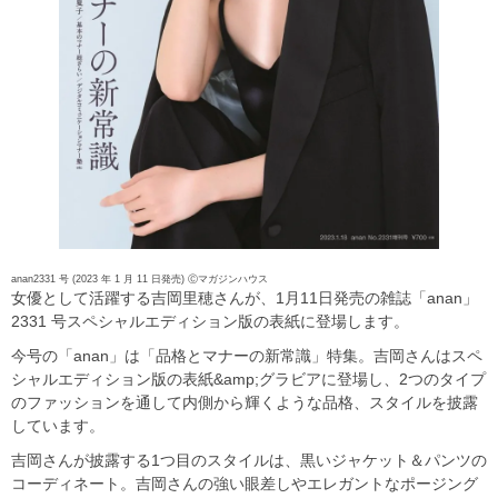
anan2331 号 (2023 年 1 月 11 日発売) Ⓒマガジンハウス
女優として活躍する吉岡里穂さんが、1月11日発売の雑誌「anan」
2331 号スペシャルエディション版の表紙に登場します。
今号の「anan」は「品格とマナーの新常識」特集。吉岡さんはスペ
シャルエディション版の表紙&amp;グラビアに登場し、2つのタイプ
のファッションを通して内側から輝くような品格、スタイルを披露
しています。
吉岡さんが披露する1つ目のスタイルは、黒いジャケット＆パンツの
コーディネート。吉岡さんの強い眼差しやエレガントなポージング