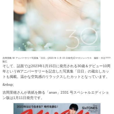
吉岡里帆 W アニバーサリー写真集「日日」(2023 年 1 月 15 日発売)Ⓒマガジンハウス 撮影・大辻????
隆広
そして、誌面では2023年1月15日に発売される30歳＆デビュー10周
年というWアニバーサリーを記念した写真集「日日」の蔵出しカッ
トも掲載。温かな空気感のリラックスしたカットとなっています。
&nbsp;
吉岡里穂さんが表紙を飾る「anan」2331 号スペシャルエディショ
ン版は1月11日発売です。