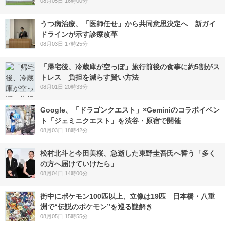
08月05日 16時00分
うつ病治療、「医師任せ」から共同意思決定へ 新ガイ
ドラインが示す診療改革
08月03日 17時25分
「帰宅後、冷蔵庫が空っぽ」旅行前後の食事に約5割がス
トレス 負担を減らす賢い方法
08月01日 20時33分
Google、「ドラゴンクエスト」×Geminiのコラボイベン
ト「ジェミニクエスト」を渋谷・原宿で開催
08月03日 18時42分
松村北斗と今田美桜、急逝した東野圭吾氏へ誓う「多く
の方へ届けていけたら」
08月04日 14時00分
街中にポケモン100匹以上、立像は19匹 日本橋・八重
洲で“伝説のポケモン”を巡る謎解き
08月05日 15時55分