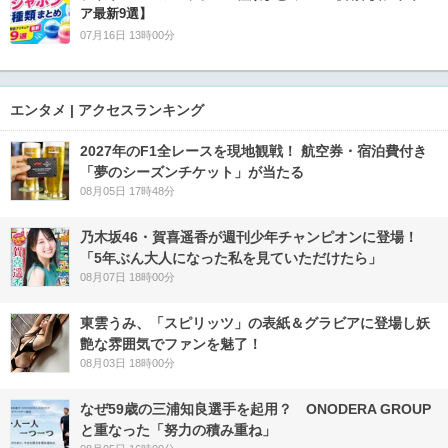
ア最新9選】
07月16日 13時00分
エンタメ | アクセスランキング
2027年のF1全レースを現地観戦！ 航空券・宿泊費付き
「夢のシーズンチケット」が当たる
08月05日 17時48分
乃木坂46・賀喜遥香が週刊少年チャンピオンに登場！
「5年ぶん大人になった私を見ていただけたら」
08月07日 18時00分
東雲うみ、「スピリッツ」の表紙＆グラビアに登場し妖
艶な雰囲気でファンを魅了！
08月03日 18時00分
なぜ59歳の三浦知良選手を起用？ ONODERA GROUP
と重なった「努力の積み重ね」