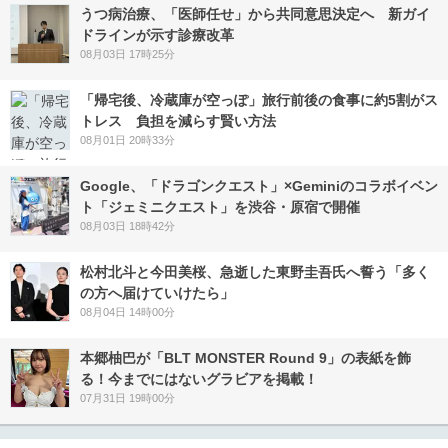
うつ病治療、「医師任せ」から共同意思決定へ 新ガイ
ドラインが示す診療改革
08月03日 17時25分
「帰宅後、冷蔵庫が空っぽ」旅行前後の食事に約5割がス
トレス 負担を減らす賢い方法
08月01日 20時33分
Google、「ドラゴンクエスト」×Geminiのコラボイベン
ト「ジェミニクエスト」を渋谷・原宿で開催
08月03日 18時42分
松村北斗と今田美桜、急逝した東野圭吾氏へ誓う「多く
の方へ届けていけたら」
08月04日 14時00分
本郷柚巴が「BLT MONSTER Round 9」の表紙を飾
る！今までにはないグラビアを掲載！
07月31日 19時00分