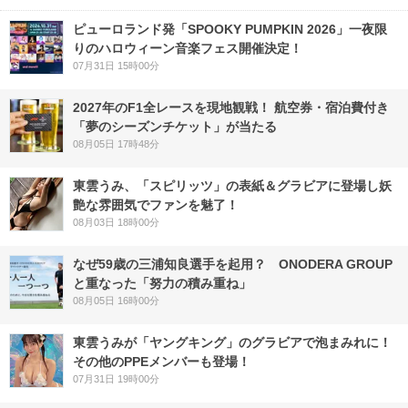
ピューロランド発「SPOOKY PUMPKIN 2026」一夜限
りのハロウィーン音楽フェス開催決定！
07月31日 15時00分
2027年のF1全レースを現地観戦！ 航空券・宿泊費付き
「夢のシーズンチケット」が当たる
08月05日 17時48分
東雲うみ、「スピリッツ」の表紙＆グラビアに登場し妖
艶な雰囲気でファンを魅了！
08月03日 18時00分
なぜ59歳の三浦知良選手を起用？ ONODERA GROUP
と重なった「努力の積み重ね」
08月05日 16時00分
東雲うみが「ヤングキング」のグラビアで泡まみれに！
その他のPPEメンバーも登場！
07月31日 19時00分