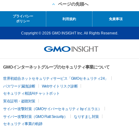
ページの先頭へ
プライバシー
利用規約
免責事項
ポリシー
Copyright © 2026 GMO INSIGHT Inc. All Rights Reserved.
GMOインターネットグループのセキュリティ事業について
世界初総合ネットセキュリティサービス「GMOセキュリティ24」
パスワード漏洩診断
Webサイトリスク診断
セキュリティ相談AIチャットボット
実在証明・盗聴対策
サイバー攻撃対策（GMOサイバーセキュリティ byイエラエ）
サイバー攻撃対策（GMO Flatt Security）
なりすまし対策
セキュリティ事業の軌跡