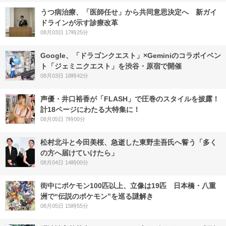
うつ病治療、「医師任せ」から共同意思決定へ 新ガイ
ドラインが示す診療改革
08月03日 17時25分
Google、「ドラゴンクエスト」×Geminiのコラボイベン
ト「ジェミニクエスト」を渋谷・原宿で開催
08月03日 18時42分
声優・井口裕香が「FLASH」で圧巻のスタイルを披露！
計18ページにわたる大特集に！
08月05日 7時00分
松村北斗と今田美桜、急逝した東野圭吾氏へ誓う「多く
の方へ届けていけたら」
08月04日 14時00分
街中にポケモン100匹以上、立像は19匹 日本橋・八重
洲で“伝説のポケモン”を巡る謎解き
08月05日 15時55分