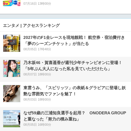
07月16日 13時00分
エンタメ | アクセスランキング
2027年のF1全レースを現地観戦！ 航空券・宿泊費付き
「夢のシーズンチケット」が当たる
08月05日 17時48分
乃木坂46・賀喜遥香が週刊少年チャンピオンに登場！
「5年ぶん大人になった私を見ていただけたら」
08月07日 18時00分
東雲うみ、「スピリッツ」の表紙＆グラビアに登場し妖
艶な雰囲気でファンを魅了！
08月03日 18時00分
なぜ59歳の三浦知良選手を起用？ ONODERA GROUP
と重なった「努力の積み重ね」
08月05日 16時00分