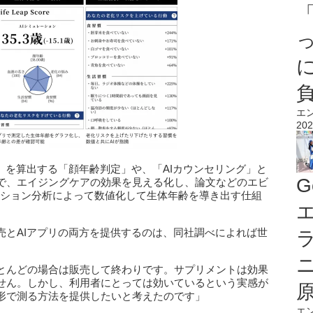
エ
202
目年齢」を算出する「顔年齢判定」や、「AIカウンセリング」と
G
で、エイジングケアの効果を見える化し、論文などのエビ
レーション分析によって数値化して生体年齢を導き出す仕組
エ
売とAIアプリの両方を提供するのは、同社調べによれば世
とんどの場合は販売して終わりです。サプリメントは効果
せん。しかし、利用者にとっては効いているという実感が
形で測る方法を提供したいと考えたのです」
エ