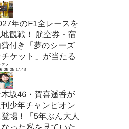
027年のF1全レースを
現地観戦！ 航空券・宿
泊費付き「夢のシーズ
ンチケット」が当たる
ンタメ
6-08-05 17:48
乃木坂46・賀喜遥香が
週刊少年チャンピオン
に登場！「5年ぶん大人
になった私を見ていた