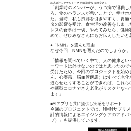
株式会社シグナルトーク 代表取締役 栢孝文さん
「創業時のメンバーが、うつ病で退職し
ろ、食のバランスが悪いことで、幸せホ
た。当時、私も風邪を引きやすく、胃痛
タの影響を受け、食生活の改善をしまし
レスの食事は一切、やめてみたら、健康
めて、ぜひみなさんにもお伝えしたいと
●「NMN」を選んだ理由
なぜ今回、NMNを選んだのでしょうか。
「情報を調べていく中で、人の健康とい
ーワードは外せないのではと思ったので
受けたため、今回のプロジェクトを始め
ん、心疾患、脳血管疾患）はすべて老化
遅らせたりすることができれば、これら
や新型コロナでさえ老化がリスクとなっ
ます」
■AIアプリも共に提供し実感をサポート
今回のプロジェクトでは、NMNサプリメ
計的情報によるエイジングケアのアドバイス
プ）」も提供しています。