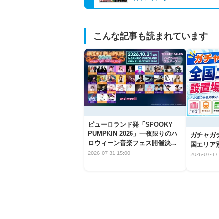
こんな記事も読まれています
ピューロランド発「SPOOKY
PUMPKIN 2026」一夜限りのハ
ガチャガ
ロウィーン音楽フェス開催決
国エリア別
定！
2026-07-31 15:00
2026-07-17 