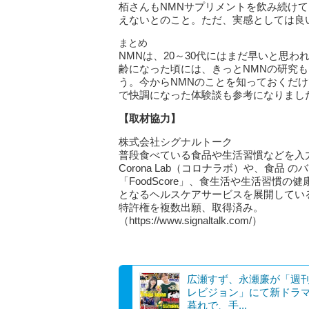
栢さんもNMNサプリメントを飲み続け
えないとのこと。ただ、実感としては良
まとめ
NMNは、20～30代にはまだ早いと思
齢になった頃には、きっとNMNの研究
う。今からNMNのことを知っておくだ
で快調になった体験談も参考になりまし
【取材協力】
株式会社シグナルトーク
普段食べている食品や生活習慣などを入力
Corona Lab（コロナラボ）や、食品 
「FoodScore」、食生活や生活習慣の健
となるヘルスケアサービスを展開している。
特許権を複数出願、取得済み。
（https://www.signaltalk.com/）
広瀬すず、永瀬廉が「週
レビジョン」にて新ドラ
暮れで、手...