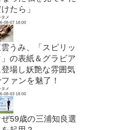
だけたら」
ンタメ
6-08-07 18:00
東雲うみ、「スピリッ
ツ」の表紙＆グラビア
に登場し妖艶な雰囲気
でファンを魅了！
ンタメ
6-08-03 18:00
なぜ59歳の三浦知良選
手を起用？