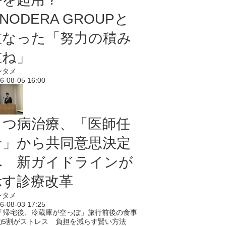
NODERA GROUPと
重なった「努力の積み
重ね」
ンタメ
6-08-05 16:00
うつ病治療、「医師任
せ」から共同意思決定
へ 新ガイドラインが
示す診療改革
ンタメ
6-08-03 17:25