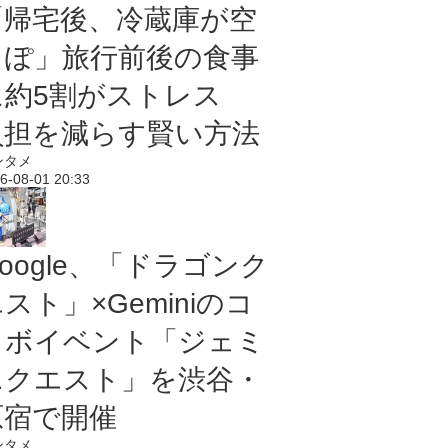
「帰宅後、冷蔵庫が空
っぽ」旅行前後の食事
に約5割がストレス
負担を減らす賢い方法
ンタメ
6-08-01 20:33
oogle、「ドラゴンク
スト」×Geminiのコ
ラボイベント「ジェミ
ニクエスト」を渋谷・
原宿で開催
ンタメ