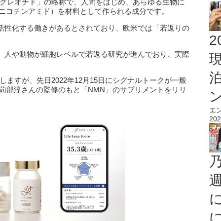
ヌクレオチド」の略称で、人間をはじめ、あらゆる生物に
（ニコチンアミド）を材料として作られる成分です。
活性化する働きがあるとされており、欧米では「若返りの
2
、人や動物が細胞レベルで若返る研究が進んでおり、実際
ますが、先日2022年12月15日にシグナルトークが一般
る苅部淳さんの監修のもと「NMN」のサプリメントをリリ
エ
202