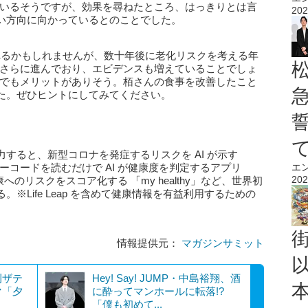
ているそうですが、効果を尋ねたところ、はっきりとは言
202
い方向に向かっているとのことでした。
われるかもしれませんが、数十年後に老化リスクを考える年
もさらに進んでおり、エビデンスも増えていることでしょ
けでもメリットがありそう。栢さんの食事を改善したこと
た。ぜひヒントにしてみてください。
すると、新型コロナを発症するリスクを AI が示す
のバーコードを読むだけで AI が健康度を判定するアプリ
エ
202
康へのリスクをスコア化する 「my healthy」など、世界初
※Life Leap を含めて健康情報を有益利用するための
情報提供元：
マガジンサミット
刊ザテ
Hey! Say! JUMP・中島裕翔、酒
マ「夕
に酔ってマンホールに転落!?
「僕も初めて...