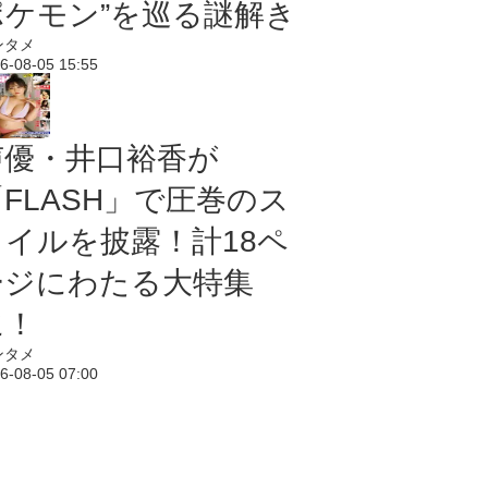
ポケモン”を巡る謎解き
ンタメ
6-08-05 15:55
声優・井口裕香が
「FLASH」で圧巻のス
タイルを披露！計18ペ
ージにわたる大特集
に！
ンタメ
6-08-05 07:00