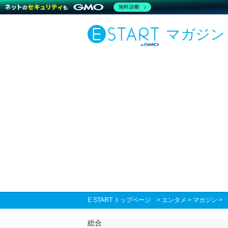
無料診断
マガジン
E START トップページ
>
エンタメ
>
マガジン
総合