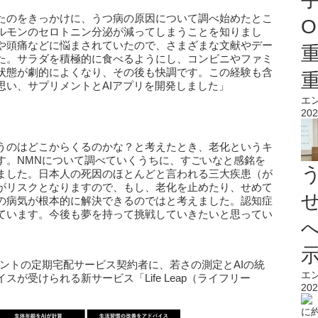
たのをきっかけに、うつ病の原因について調べ始めたとこ
O
ルモンのセロトニン分泌が減ってしまうことを知りまし
や頭痛などに悩まされていたので、さまざまな文献やデー
た。サラダを積極的に食べるようにし、コンビニやファミ
状態が劇的によくなり、その後も快調です。この経験も含
思い、サプリメントとAIアプリを開発しました」
エ
202
うのはどこからくるのかな？と考えたとき、老化というキ
す。NMNについて調べていくうちに、すごいなと感銘を
ました。日本人の死因のほとんどと言われる三大疾患（が
がリスクとなりますので、もし、老化を止めたり、せめて
の病気が根本的に解決できるのではと考えました。認知症
ています。今後も夢を持って挑戦していきたいと思ってい
ントの定期宅配サービス契約者に、若さの測定とAIの統
エ
が受けられる新サービス「Life Leap（ライフリー
202