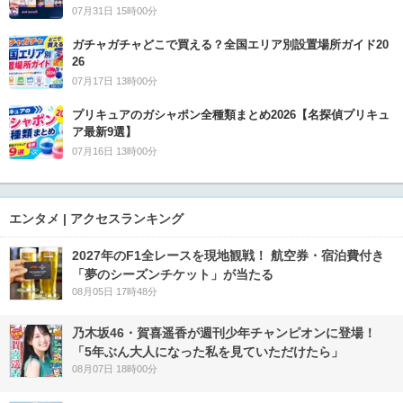
07月31日 15時00分
ガチャガチャどこで買える？全国エリア別設置場所ガイド20
26
07月17日 13時00分
プリキュアのガシャポン全種類まとめ2026【名探偵プリキュ
ア最新9選】
07月16日 13時00分
エンタメ | アクセスランキング
2027年のF1全レースを現地観戦！ 航空券・宿泊費付き
「夢のシーズンチケット」が当たる
08月05日 17時48分
乃木坂46・賀喜遥香が週刊少年チャンピオンに登場！
「5年ぶん大人になった私を見ていただけたら」
08月07日 18時00分