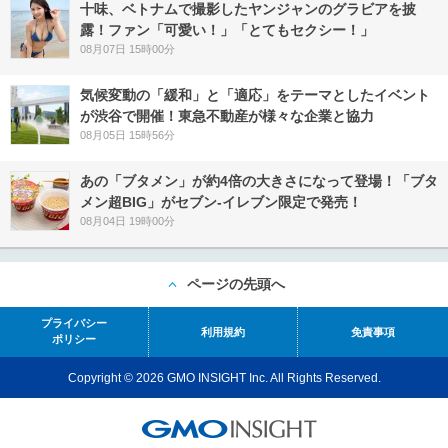
十味、ベトナムで撮影したヤンジャンのグラビアを披
露！ファン「可愛い！」「とてもセクシー！」
08月07日 15時00分
気候変動の「緩和」と「適応」をテーマとしたイベント
が渋谷で開催！東急不動産が様々な企業と協力
08月05日 15時56分
あの「ブタメン」が約4倍の大きさになって登場！「ブタ
メン超BIG」がセブン‐イレブン限定で発売！
08月04日 19時00分
ページの先頭へ
プライバシー
利用規約
免責事項
ポリシー
Copyright © 2026 GMO INSIGHT Inc. All Rights Reserved.