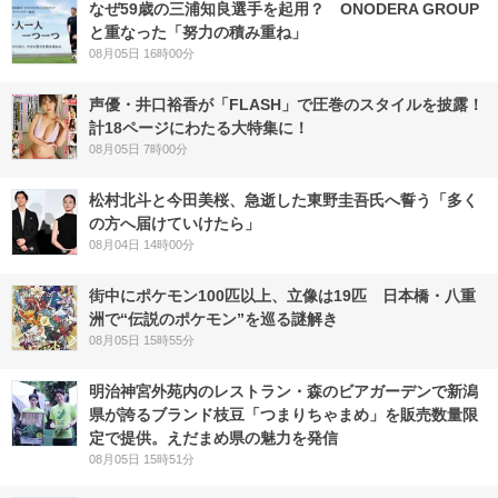
なぜ59歳の三浦知良選手を起用？ ONODERA GROUP
と重なった「努力の積み重ね」
08月05日 16時00分
声優・井口裕香が「FLASH」で圧巻のスタイルを披露！
計18ページにわたる大特集に！
08月05日 7時00分
松村北斗と今田美桜、急逝した東野圭吾氏へ誓う「多く
の方へ届けていけたら」
08月04日 14時00分
街中にポケモン100匹以上、立像は19匹 日本橋・八重
洲で“伝説のポケモン”を巡る謎解き
08月05日 15時55分
明治神宮外苑内のレストラン・森のビアガーデンで新潟
県が誇るブランド枝豆「つまりちゃまめ」を販売数量限
定で提供。えだまめ県の魅力を発信
08月05日 15時51分