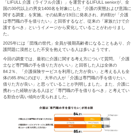
「LIFULL 介護（ライフル介護）」を運営するLIFULL seniorが、全
国の30代以上の男女1400名を対象にした「介護の実態および意識に
関する調査」を実施。その結果が19日に発表され、約8割が「介護
は専門職の手を借りたい」と回答するなど、従来の「家族だけで介
護するべき」というイメージから変化していることがわかりまし
た。
2025年には「団塊の世代」全員が後期高齢者になることもあり、介
護問題に漠然とした不安を抱えている人は多いようです。
今回の調査では、最初に介護に関する考え方について質問。「介護
士など専門職の手を借りた方がいい」と回答した人は全体の
84.2％、「介護保険サービスを利用した方が良い」と考える人も全
体の85.8%にのぼり、大半の人が「介護は専門職の手を借りたい、
借りた方が良い」と思っていることが判明しました。また、介護に
携わった経験がある人ほど「専門職の手を借りるべき」と考えてい
る割合が高い傾向が見られました。