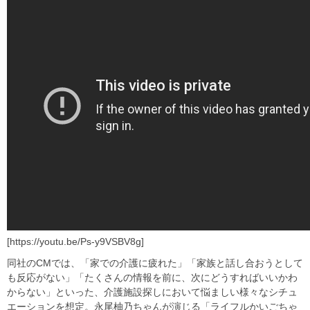
[https://youtu.be/Ps-y9VSBV8g]
同社のCMでは、「家での介護に疲れた」「家族と話し合おうとして
も反応がない」「たくさんの情報を前に、次にどうすればいいかわ
からない」といった、介護施設探しにおいて悩ましい様々なシチュ
エーションを想定。永尾柚乃ちゃんが演じる「ライフルかいごちゃ