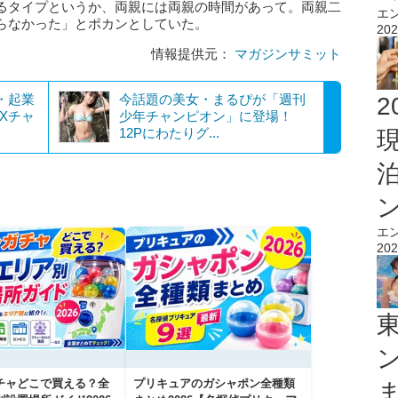
るタイプというか、両親には両親の時間があって。両親二
エ
らなかった」とポカンとしていた。
202
情報提供元：
マガジンサミット
・起業
今話題の美女・まるぴが「週刊
2
Xチャ
少年チャンピオン」に登場！
12Pにわたりグ...
エ
202
チャどこで買える？全
プリキュアのガシャポン全種類