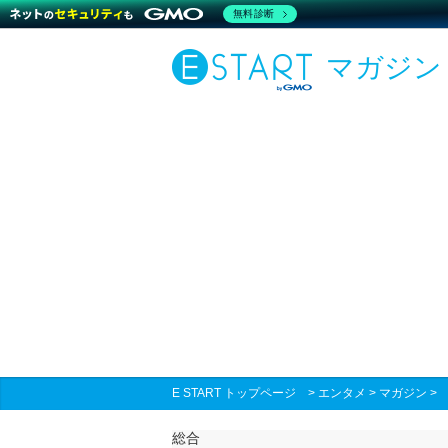
無料診断
マガジン
E START トップページ
>
エンタメ
>
マガジン
総合