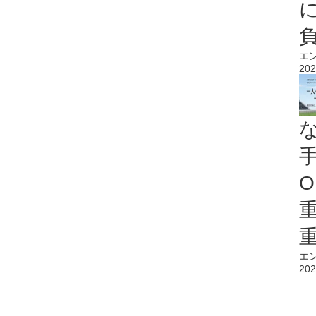
エ
202
O
エ
202