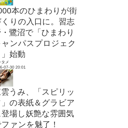
5000本のひまわりが街
づくりの入口に。習志
野・鷺沼で「ひまわり
キャンパスプロジェク
ト」始動
ンタメ
6-07-30 20:01
東雲うみ、「スピリッ
ツ」の表紙＆グラビア
に登場し妖艶な雰囲気
でファンを魅了！