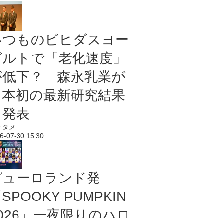
いつものビヒダスヨー
グルトで「老化速度」
が低下？ 森永乳業が
日本初の最新研究結果
を発表
ンタメ
6-07-30 15:30
ピューロランド発
SPOOKY PUMPKIN
2026」一夜限りのハロ