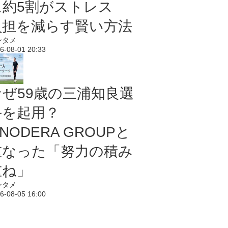
に約5割がストレス
負担を減らす賢い方法
ンタメ
6-08-01 20:33
なぜ59歳の三浦知良選
手を起用？
NODERA GROUPと
重なった「努力の積み
重ね」
ンタメ
6-08-05 16:00