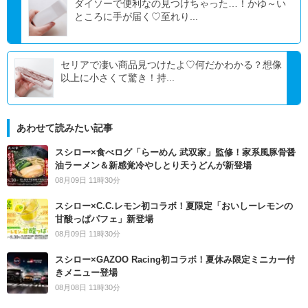
ダイソーで便利なの見つけちゃった…！かゆ～い
ところに手が届く♡至れり...
セリアで凄い商品見つけたよ♡何だかわかる？想像
以上に小さくて驚き！持...
あわせて読みたい記事
スシロー×食べログ「らーめん 武双家」監修！家系風豚骨醤
油ラーメン＆新感覚冷やしとり天うどんが新登場
08月09日 11時30分
スシロー×C.C.レモン初コラボ！夏限定「おいしーレモンの
甘酸っぱパフェ」新登場
08月09日 11時30分
スシロー×GAZOO Racing初コラボ！夏休み限定ミニカー付
きメニュー登場
08月08日 11時30分