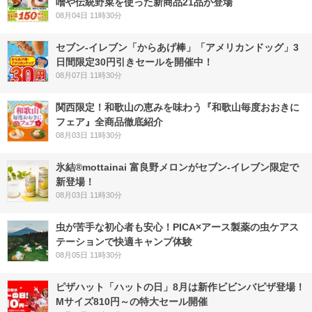
噌や伝統野菜を使った新商品21品が登場
08月04日 11時30分
セブン‐イレブン「からあげ棒」「アメリカンドッグ」3
日間限定30円引きセールを開催中！
08月07日 11時30分
関西限定！和歌山の恵みを味わう『和歌山毎度おおきに
フェア』全商品徹底紹介
08月03日 11時30分
氷結®mottainai 富良野メロンがセブン‐イレブン限定で
新登場！
08月03日 11時30分
虫が苦手な初心者も安心！PICA×アース製薬の虫ケアス
テーションで快適キャンプ体験
08月05日 11時30分
ピザハット「ハットの日」8月は新作ビビンバピザ登場！
Mサイズ810円～の特大セール開催