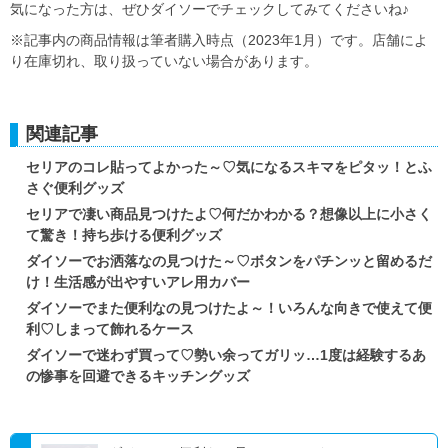
気になった方は、ぜひダイソーでチェックしてみてくださいね♪
※記事内の商品情報は筆者購入時点（2023年1月）です。店舗によ
り在庫切れ、取り扱っていない場合があります。
関連記事
セリアのコレ貼ってよかった～♡気になるスキマをピタッ！とふ
さぐ便利グッズ
セリアで凄い商品見つけたよ♡何だかわかる？想像以上に小さく
て驚き！持ち歩ける便利グッズ
ダイソーでお洒落なの見つけた～♡ボタンをパチンッと留めるだ
け！生活感が出やすいアレ用カバー
ダイソーでまた便利なの見つけたよ～！いろんな向きで使えて便
利♡しまって飾れるケース
ダイソーで迷わず買って♡勢い余ってガリッ…1度は経験するあ
の惨事を回避できるキッチングッズ