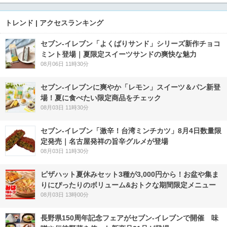
トレンド | アクセスランキング
セブン‐イレブン「よくばりサンド」シリーズ新作チョコ
ミント登場｜夏限定スイーツサンドの爽快な魅力
08月06日 11時30分
セブン‐イレブンに爽やか「レモン」スイーツ＆パン新登
場！夏に食べたい限定商品をチェック
08月03日 11時30分
セブン-イレブン「激辛！台湾ミンチカツ」8月4日数量限
定発売｜名古屋発祥の旨辛グルメが登場
08月03日 11時30分
ピザハット夏休みセット3種が3,000円から！お盆や集ま
りにぴったりのボリューム&おトクな期間限定メニュー
08月03日 13時00分
長野県150周年記念フェアがセブン-イレブンで開催 味