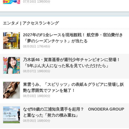
07月16日 13時00分
エンタメ | アクセスランキング
2027年のF1全レースを現地観戦！ 航空券・宿泊費付き
「夢のシーズンチケット」が当たる
08月05日 17時48分
乃木坂46・賀喜遥香が週刊少年チャンピオンに登場！
「5年ぶん大人になった私を見ていただけたら」
08月07日 18時00分
東雲うみ、「スピリッツ」の表紙＆グラビアに登場し妖
艶な雰囲気でファンを魅了！
08月03日 18時00分
なぜ59歳の三浦知良選手を起用？ ONODERA GROUP
と重なった「努力の積み重ね」
08月05日 16時00分