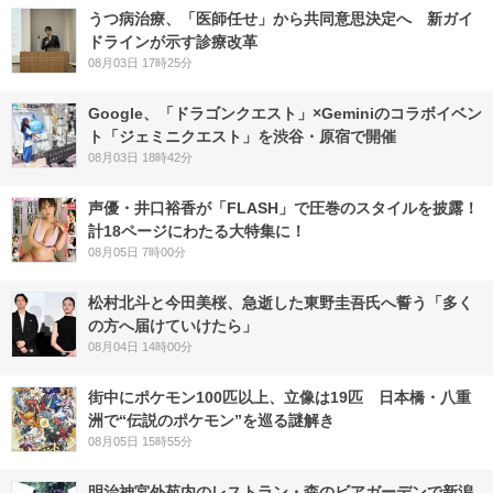
うつ病治療、「医師任せ」から共同意思決定へ 新ガイ
ドラインが示す診療改革
08月03日 17時25分
Google、「ドラゴンクエスト」×Geminiのコラボイベン
ト「ジェミニクエスト」を渋谷・原宿で開催
08月03日 18時42分
声優・井口裕香が「FLASH」で圧巻のスタイルを披露！
計18ページにわたる大特集に！
08月05日 7時00分
松村北斗と今田美桜、急逝した東野圭吾氏へ誓う「多く
の方へ届けていけたら」
08月04日 14時00分
街中にポケモン100匹以上、立像は19匹 日本橋・八重
洲で“伝説のポケモン”を巡る謎解き
08月05日 15時55分
明治神宮外苑内のレストラン・森のビアガーデンで新潟