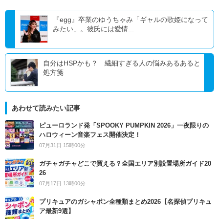
『egg』卒業のゆうちゃみ「ギャルの歌姫になって
みたい」。彼氏には愛情...
自分はHSPかも？ 繊細すぎる人の悩みあるあると
処方箋
あわせて読みたい記事
ピューロランド発「SPOOKY PUMPKIN 2026」一夜限りの
ハロウィーン音楽フェス開催決定！
07月31日 15時00分
ガチャガチャどこで買える？全国エリア別設置場所ガイド20
26
07月17日 13時00分
プリキュアのガシャポン全種類まとめ2026【名探偵プリキュ
ア最新9選】