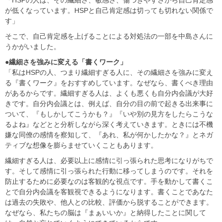
「HSPの人は、その繊細さ、敏感さ、傷つきやすさから自己肯定感
が低くなっています。HSPと自己肯定感は切っても切れない関係で
す」
そこで、自己肯定感を上げることによる対処法の一部を中島さんに
うかがいました。
●繊細さを強みに変える「書くワーク」
「私はHSPの人、つまり繊細すぎる人に、その繊細さを強みに変え
る『書くワーク』をおすすめしています。なぜなら、書くべき理由
があるからです。繊細すぎる人は、よくも悪くも自分内会議が大好
きです。自分内会議とは、例えば、自分の目の前で起きる出来事に
ついて、『もしかしてこうかも？』『いや別の見方をしたらこうな
るよね』などとと分析しながら深く考えていきます。ときには不機
嫌な同僚の感情を察知して、『あれ、私が何かしたかな？』とネガ
ティブな想像を膨らませていくこともあります。
繊細すぎる人は、必要以上に感情に引っ張られた思考になりがちで
す。そして感情に引っ張られた行動に移ってしまうのです。それを
防止するために必要なのは客観的な視点です。手を動かして書くこ
とで自分内会議を客観視できるようになります。書くことであなた
は過去の失敗や、他人との比較、評価から脱することができます。
なぜなら、私たちの脳は『まぁいいか』と納得したことに関して