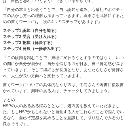
は、自然と忘れていくようにできているからです」
「自分の本音と出会うことで、自己認知が進み、心最初のポジティ
ブの活かし方への理解も深まっていきます。繊細さを武器にするた
めの書くワークには、次の4つのステップがあります」
ステップ1 認知（自分を知る）
ステップ2 受容（受け入れる）
ステップ3 把握（解決する）
ステップ4 発展（一歩踏み出す）
「この段階を踏むことで、無理に変わろうとするのではなく、いつ
の間にか自分が磨かれ、自分を信じる力が付き、自己肯定感が高ま
っていきます。そして繊細さが長所となり、あなたらしさが発揮さ
れ、人生が良い方向へと変わっていきます」
書くワークについての具体的なやり方は、中島さんの著書に複数書
かれています。興味のある人は、チェックしてみましょう。
まとめ
HSPの人のあるある悩みとともに、処方箋を教えていただきまし
た。もしHSPかもしれないと自覚する人がこれらのことで悩んでい
るなら、自己肯定感を高めることを意識して、取り組んでみるのも
良さそうです。