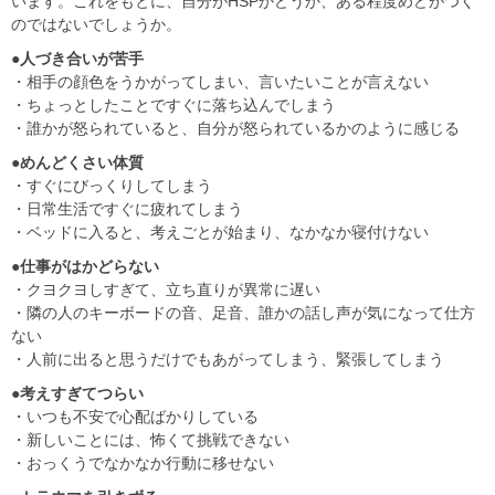
います。これをもとに、自分がHSPかどうか、ある程度めどがつく
のではないでしょうか。
●人づき合いが苦手
・相手の顔色をうかがってしまい、言いたいことが言えない
・ちょっとしたことですぐに落ち込んでしまう
・誰かが怒られていると、自分が怒られているかのように感じる
●めんどくさい体質
・すぐにびっくりしてしまう
・日常生活ですぐに疲れてしまう
・ベッドに入ると、考えごとが始まり、なかなか寝付けない
●仕事がはかどらない
・クヨクヨしすぎて、立ち直りが異常に遅い
・隣の人のキーボードの音、足音、誰かの話し声が気になって仕方
ない
・人前に出ると思うだけでもあがってしまう、緊張してしまう
●考えすぎてつらい
・いつも不安で心配ばかりしている
・新しいことには、怖くて挑戦できない
・おっくうでなかなか行動に移せない