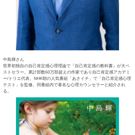
中島輝さん
世界初独自の自己肯定感心理理論で『自己肯定感の教科書』が大ベ
ストセラー。累計部数60万部超えの作家であり自己肯定感アカデミ
ー/トリエ代表。NHK朝の人気番組「あさイチ」で「自己肯定感心理
テスト」を監修。同番組内で著名な心理カウンセラーと紹介され
る。