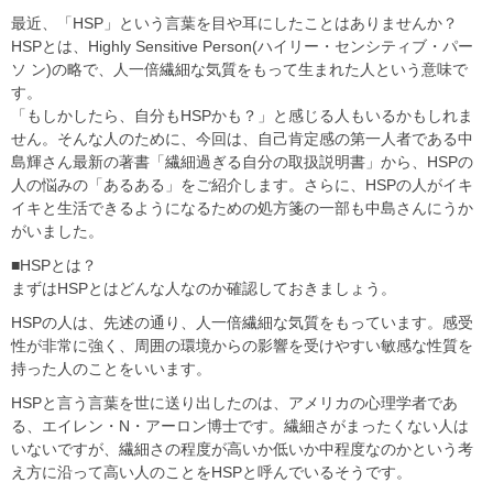
最近、「HSP」という言葉を目や耳にしたことはありませんか？
HSPとは、Highly Sensitive Person(ハイリー・センシティブ・パー
ソ ン)の略で、人一倍繊細な気質をもって生まれた人という意味で
す。
「もしかしたら、自分もHSPかも？」と感じる人もいるかもしれま
せん。そんな人のために、今回は、自己肯定感の第一人者である中
島輝さん最新の著書「繊細過ぎる自分の取扱説明書」から、HSPの
人の悩みの「あるある」をご紹介します。さらに、HSPの人がイキ
イキと生活できるようになるための処方箋の一部も中島さんにうか
がいました。
■HSPとは？
まずはHSPとはどんな人なのか確認しておきましょう。
HSPの人は、先述の通り、人一倍繊細な気質をもっています。感受
性が非常に強く、周囲の環境からの影響を受けやすい敏感な性質を
持った人のことをいいます。
HSPと言う言葉を世に送り出したのは、アメリカの心理学者であ
る、エイレン・N・アーロン博士です。繊細さがまったくない人は
いないですが、繊細さの程度が高いか低いか中程度なのかという考
え方に沿って高い人のことをHSPと呼んでいるそうです。