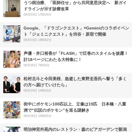
うつ病治療、「医師任せ」から共同意思決定へ 新ガイ
ドラインが示す診療改革
08月03日 17時25分
Google、「ドラゴンクエスト」×Geminiのコラボイベン
ト「ジェミニクエスト」を渋谷・原宿で開催
08月03日 18時42分
声優・井口裕香が「FLASH」で圧巻のスタイルを披露！
計18ページにわたる大特集に！
08月05日 7時00分
松村北斗と今田美桜、急逝した東野圭吾氏へ誓う「多く
の方へ届けていけたら」
08月04日 14時00分
街中にポケモン100匹以上、立像は19匹 日本橋・八重
洲で“伝説のポケモン”を巡る謎解き
08月05日 15時55分
明治神宮外苑内のレストラン・森のビアガーデンで新潟