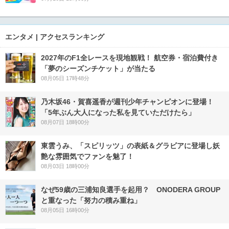
エンタメ | アクセスランキング
2027年のF1全レースを現地観戦！ 航空券・宿泊費付き
「夢のシーズンチケット」が当たる
08月05日 17時48分
乃木坂46・賀喜遥香が週刊少年チャンピオンに登場！
「5年ぶん大人になった私を見ていただけたら」
08月07日 18時00分
東雲うみ、「スピリッツ」の表紙＆グラビアに登場し妖
艶な雰囲気でファンを魅了！
08月03日 18時00分
なぜ59歳の三浦知良選手を起用？ ONODERA GROUP
と重なった「努力の積み重ね」
08月05日 16時00分