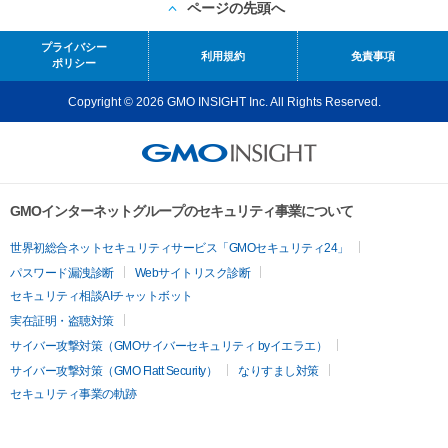
ページの先頭へ
プライバシー
利用規約
免責事項
ポリシー
Copyright © 2026 GMO INSIGHT Inc. All Rights Reserved.
GMOインターネットグループのセキュリティ事業について
世界初総合ネットセキュリティサービス「GMOセキュリティ24」
パスワード漏洩診断
Webサイトリスク診断
セキュリティ相談AIチャットボット
実在証明・盗聴対策
サイバー攻撃対策（GMOサイバーセキュリティ byイエラエ）
サイバー攻撃対策（GMO Flatt Security）
なりすまし対策
セキュリティ事業の軌跡