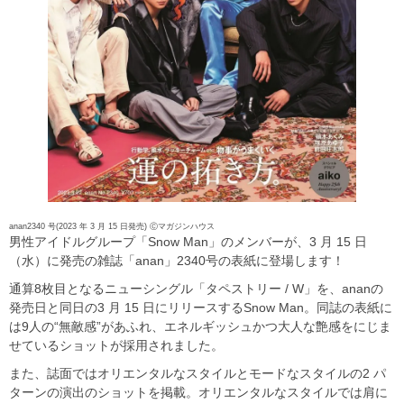
anan2340 号(2023 年 3 月 15 日発売) Ⓒマガジンハウス
男性アイドルグループ「Snow Man」のメンバーが、3 月 15 日
（水）に発売の雑誌「anan」2340号の表紙に登場します！
通算8枚目となるニューシングル「タペストリー / W」を、ananの
発売日と同日の3 月 15 日にリリースするSnow Man。同誌の表紙に
は9人の“無敵感”があふれ、エネルギッシュかつ大人な艶感をにじま
せているショットが採用されました。
また、誌面ではオリエンタルなスタイルとモードなスタイルの2 パ
ターンの演出のショットを掲載。オリエンタルなスタイルでは肩に