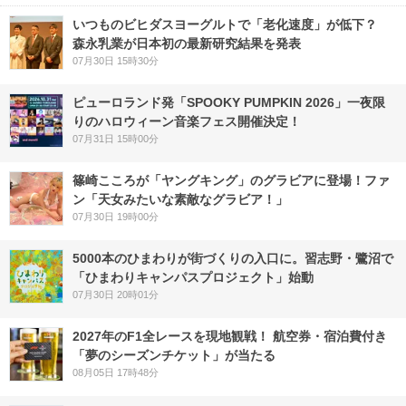
いつものビヒダスヨーグルトで「老化速度」が低下？
森永乳業が日本初の最新研究結果を発表
07月30日 15時30分
ピューロランド発「SPOOKY PUMPKIN 2026」一夜限
りのハロウィーン音楽フェス開催決定！
07月31日 15時00分
篠崎こころが「ヤングキング」のグラビアに登場！ファ
ン「天女みたいな素敵なグラビア！」
07月30日 19時00分
5000本のひまわりが街づくりの入口に。習志野・鷺沼で
「ひまわりキャンパスプロジェクト」始動
07月30日 20時01分
2027年のF1全レースを現地観戦！ 航空券・宿泊費付き
「夢のシーズンチケット」が当たる
08月05日 17時48分