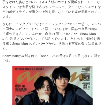
手をかけた姿などのバディ＆3 人組のカットが掲載され、モードな
スタイルでは大胆な切り込みやシースルー、タイトなシルエットな
どのボディラインが際立つ衣装を着こなしている姿が掲載されてい
ます。
さらに、インタビューではニューシングルについての想い、メンバ
ー同士のエピソードについて語っているほか、同誌の今回の特集
「運の拓き方。」にあわせ、自身の“運”についてや、Snow Man
の“ご利益メンバー”についても語っています。自らの力で時代を切
り拓くSnow Man のメンバーだからこそ語れる言葉の数々は必見で
す。
Snow Manが表紙を飾る「anan」2340号は3 月 15 日（水）に発売
です。