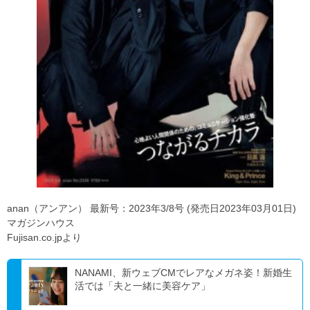
anan（アンアン） 最新号：2023年3/8号 (発売日2023年03月01日)
マガジンハウス
Fujisan.co.jpより
NANAMI、新ウェブCMでレアなメガネ姿！新婚生
活では「夫と一緒に美容ケア」