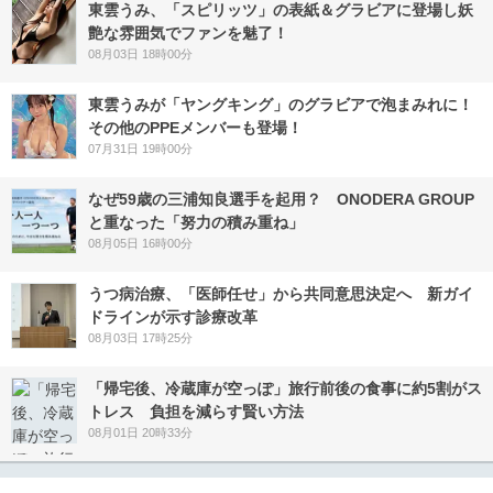
東雲うみ、「スピリッツ」の表紙＆グラビアに登場し妖
艶な雰囲気でファンを魅了！
08月03日 18時00分
東雲うみが「ヤングキング」のグラビアで泡まみれに！
その他のPPEメンバーも登場！
07月31日 19時00分
なぜ59歳の三浦知良選手を起用？ ONODERA GROUP
と重なった「努力の積み重ね」
08月05日 16時00分
うつ病治療、「医師任せ」から共同意思決定へ 新ガイ
ドラインが示す診療改革
08月03日 17時25分
「帰宅後、冷蔵庫が空っぽ」旅行前後の食事に約5割がス
トレス 負担を減らす賢い方法
08月01日 20時33分