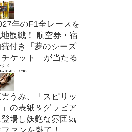
027年のF1全レースを
現地観戦！ 航空券・宿
泊費付き「夢のシーズ
ンチケット」が当たる
ンタメ
6-08-05 17:48
東雲うみ、「スピリッ
ツ」の表紙＆グラビア
に登場し妖艶な雰囲気
でファンを魅了！