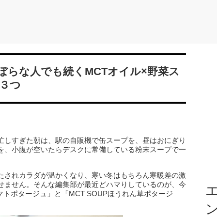
ぼらな人でも続くMCTオイル×野菜ス
３つ
忙しすぎた朝は、駅の自販機で缶スープを、昼はおにぎり
を、小腹が空いたらデスクに常備している粉末スープで一
たされカラダが温かくなり、寒い冬はもちろん寒暖差の激
せません。そんな編集部が最近どハマりしているのが、今
エ
トマトポタージュ」と「MCT SOUPほうれん草ポタージ