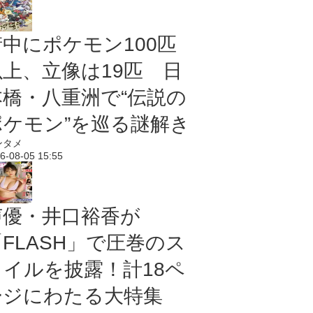
街中にポケモン100匹
以上、立像は19匹 日
本橋・八重洲で“伝説の
ポケモン”を巡る謎解き
ンタメ
6-08-05 15:55
声優・井口裕香が
「FLASH」で圧巻のス
タイルを披露！計18ペ
ージにわたる大特集