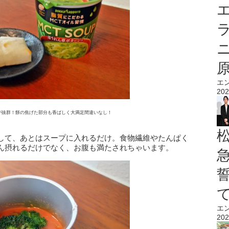
エ
エ
202
が抜群！餅の焦げた部分も香ばしく大満足間違いなし！
して、あとはスープに入れるだけ。食物繊維やたんぱく
ん摂れるだけでなく、お腹も満たされちゃいます。
エ
202