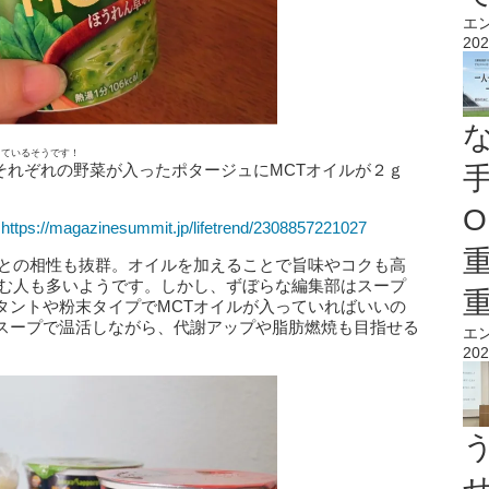
エ
202
っているそうです！
。それぞれの野菜が入ったポタージュにMCTオイルが２ｇ
O
ら
https://magazinesummit.jp/lifetrend/2308857221027
プとの相性も抜群。オイルを加えることで旨味やコクも高
飲む人も多いようです。しかし、ずぼらな編集部はスープ
タントや粉末タイプでMCTオイルが入っていればいいの
スープで温活しながら、代謝アップや脂肪燃焼も目指せる
エ
202