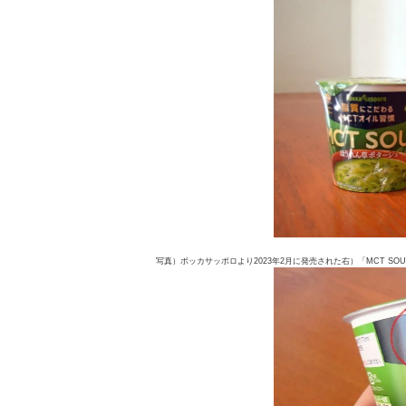
写真）ポッカサッポロより2023年2月に発売された右）「MCT SO