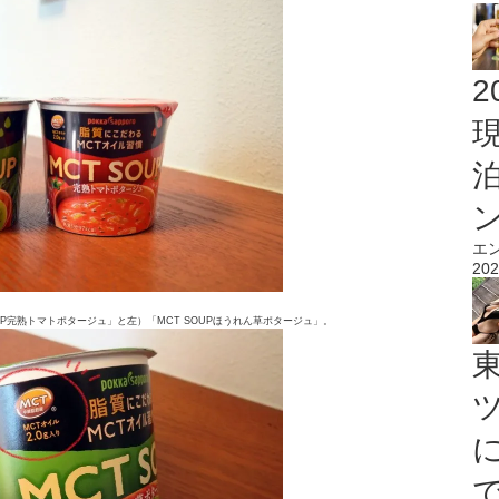
2
エ
202
UP完熟トマトポタージュ」と左）「MCT SOUPほうれん草ポタージュ」。