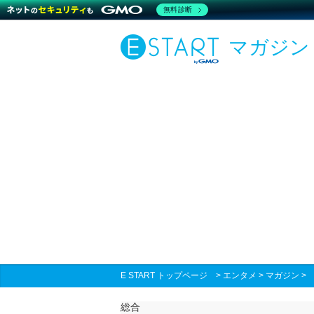
無料診断
マガジン
E START トップページ
>
エンタメ
>
マガジン
総合