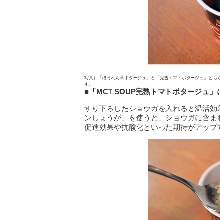
写真）「ほうれん草ポタージュ」と「完熟トマトポタージュ」どち
す。
■
「
MCT SOUP
完熟トマトポタージュ」
すり下ろしたショウガを入れると温活効
ンしょうが」を使うと、ショウガに含ま
促進効果や抗酸化といった期待がアップ