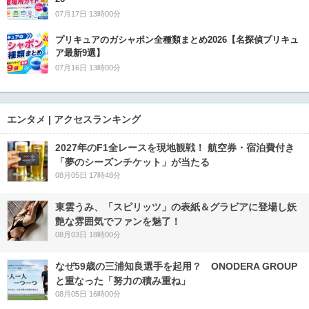
07月17日 13時00分
プリキュアのガシャポン全種類まとめ2026【名探偵プリキュ
ア最新9選】
07月16日 13時00分
エンタメ | アクセスランキング
2027年のF1全レースを現地観戦！ 航空券・宿泊費付き
「夢のシーズンチケット」が当たる
08月05日 17時48分
東雲うみ、「スピリッツ」の表紙＆グラビアに登場し妖
艶な雰囲気でファンを魅了！
08月03日 18時00分
なぜ59歳の三浦知良選手を起用？ ONODERA GROUP
と重なった「努力の積み重ね」
08月05日 16時00分