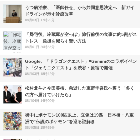
うつ病治療、「医師任せ」から共同意思決定へ 新ガイ
ドラインが示す診療改革
08月03日 17時25分
「帰宅後、冷蔵庫が空っぽ」旅行前後の食事に約5割がス
トレス 負担を減らす賢い方法
08月01日 20時33分
Google、「ドラゴンクエスト」×Geminiのコラボイベン
ト「ジェミニクエスト」を渋谷・原宿で開催
08月03日 18時42分
松村北斗と今田美桜、急逝した東野圭吾氏へ誓う「多く
の方へ届けていけたら」
08月04日 14時00分
街中にポケモン100匹以上、立像は19匹 日本橋・八重
洲で“伝説のポケモン”を巡る謎解き
08月05日 15時55分