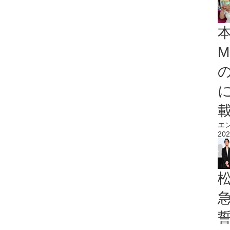
M
エ
202