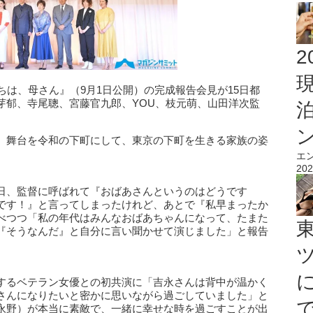
2
ちは、母さん』（9月1日公開）の完成報告会見が15日都
芽郁、寺尾聰、宮藤官九郎、YOU、枝元萌、山田洋次監
。舞台を令和の下町にして、東京の下町を生きる家族の姿
エ
202
日、監督に呼ばれて『おばあさんというのはどうです
です！』と言ってしまったけれど、あとで『私早まったか
べつつ「私の年代はみんなおばあちゃんになって、たまた
『そうなんだ』と自分に言い聞かせて演じました」と報告
するベテラン女優との初共演に「吉永さんは背中が温かく
さんになりたいと密かに思いながら過ごしていました」と
永野）が本当に素敵で、一緒に幸せな時を過ごすことが出