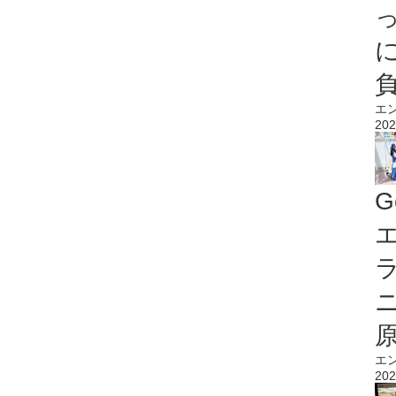
エ
202
G
エ
エ
202