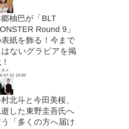
本郷柚巴が「BLT
ONSTER Round 9」
の表紙を飾る！今まで
にはないグラビアを掲
載！
ンタメ
6-07-31 19:00
松村北斗と今田美桜、
急逝した東野圭吾氏へ
誓う「多くの方へ届け