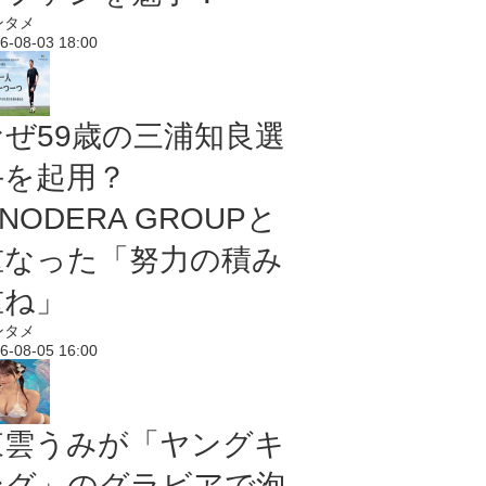
ンタメ
6-08-03 18:00
なぜ59歳の三浦知良選
手を起用？
NODERA GROUPと
重なった「努力の積み
重ね」
ンタメ
6-08-05 16:00
東雲うみが「ヤングキ
ング」のグラビアで泡