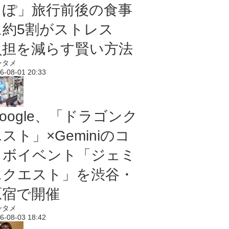
っぽ」旅行前後の食事
に約5割がストレス
負担を減らす賢い方法
ンタメ
6-08-01 20:33
oogle、「ドラゴンク
スト」×Geminiのコ
ラボイベント「ジェミ
ニクエスト」を渋谷・
原宿で開催
ンタメ
6-08-03 18:42