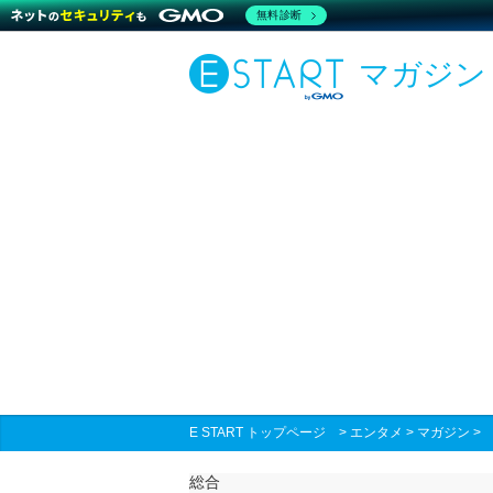
無料診断
マガジン
E START トップページ
>
エンタメ
>
マガジン
総合