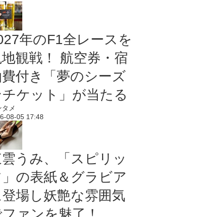
027年のF1全レースを
現地観戦！ 航空券・宿
泊費付き「夢のシーズ
ンチケット」が当たる
ンタメ
6-08-05 17:48
東雲うみ、「スピリッ
ツ」の表紙＆グラビア
に登場し妖艶な雰囲気
でファンを魅了！