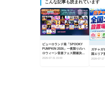
こんな記事も読まれています
ピューロランド発「SPOOKY
PUMPKIN 2026」一夜限りのハ
ガチャガ
ロウィーン音楽フェス開催決
国エリア別
定！
2026-07-31 15:00
2026-07-17 