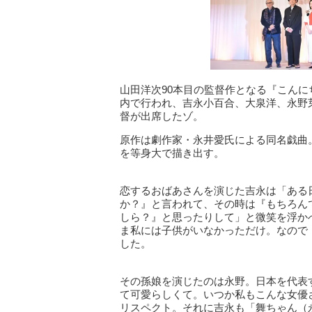
山田洋次90本目の監督作となる『こんに
内で行われ、吉永小百合、大泉洋、永野
督が出席したゾ。
原作は劇作家・永井愛氏による同名戯曲
を等身大で描き出す。
恋するおばあさんを演じた吉永は「ある
か？』と言われて、その時は『もちろん
しら？』と思ったりして」と微笑を浮か
ま私には子供がいなかっただけ。なので
した。
その孫娘を演じたのは永野。日本を代表
て可愛らしくて。いつか私もこんな女優
リスペクト。それに吉永も「舞ちゃん（