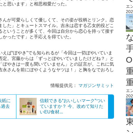
たと思います」と相思相愛だった。
エ
202
さんが可愛らしくて優しくて、その姿が役柄とリンク。恋
ました」とキュートスマイル。吉永は恋する乙女的役どこ
るということが多くて、今回は自分から恋心を持って接す
しかったです」と手応えを得ていた。
いえば“ぼやき”でも知られるが「今回は一切ぼやいていま
O
否定。宮藤からは「ずっとぼやいていましたけどね？」と
「ぼやきは一度も聞いていません」との証言が。これに気
吉永さんを前にぼやくようなヤツは！」と胸をなでおろし
情報提供元：
マガジンサミット
エ
202
表紙に
信頼できる“おいしいマーク”つい
る過去
ていますか？ 今、改めて知りた
いEU食材...