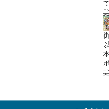
エ
202
エ
202