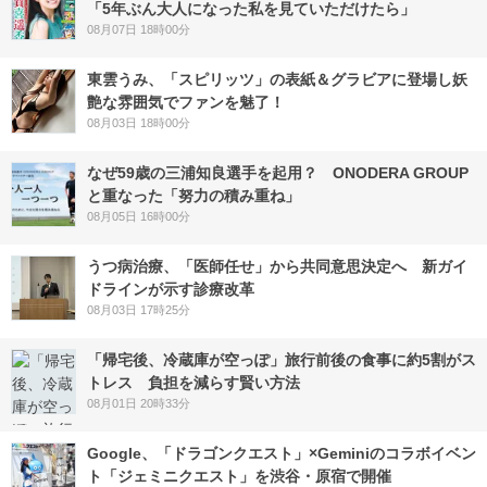
「5年ぶん大人になった私を見ていただけたら」
08月07日 18時00分
東雲うみ、「スピリッツ」の表紙＆グラビアに登場し妖
艶な雰囲気でファンを魅了！
08月03日 18時00分
なぜ59歳の三浦知良選手を起用？ ONODERA GROUP
と重なった「努力の積み重ね」
08月05日 16時00分
うつ病治療、「医師任せ」から共同意思決定へ 新ガイ
ドラインが示す診療改革
08月03日 17時25分
「帰宅後、冷蔵庫が空っぽ」旅行前後の食事に約5割がス
トレス 負担を減らす賢い方法
08月01日 20時33分
Google、「ドラゴンクエスト」×Geminiのコラボイベン
ト「ジェミニクエスト」を渋谷・原宿で開催