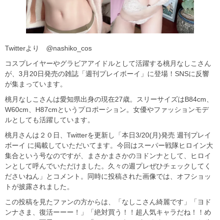
Twitterより @nashiko_cos
コスプレイヤーやグラビアアイドルとして活躍する桃月なしこさん
が、3月20日発売の雑誌「週刊プレイボーイ」に登場！SNSに反響
が集まっています。
桃月なしこさんは愛知県出身の現在27歳。スリーサイズはB84cm、
W60cm、H87cmというプロポーション。女優やファッションモデ
ルとしても活躍しています。
桃月さんは２０日、Twitterを更新し「本日3/20(月)発売 週刊プレイ
ボーイ に掲載していただいてます。今回はスーパー戦隊ヒロイン大
集合という号なのですが、まさかまさかのヨドンナとして、ヒロイ
ンとして呼んでいただけました。久々の週プレぜひチェックしてく
ださいねん」とコメント。同時に投稿された画像では、オフショッ
トが披露されました。
この投稿を見たファンの方からは、「なしこさん綺麗です」「ヨド
ンナさま、復活ーーー！」「絶対買う！！超人気キャラだね！！め