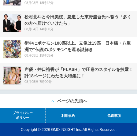
08月03日 18時42分
松村北斗と今田美桜、急逝した東野圭吾氏へ誓う「多く
の方へ届けていけたら」
08月04日 14時00分
街中にポケモン100匹以上、立像は19匹 日本橋・八重
洲で“伝説のポケモン”を巡る謎解き
08月05日 15時55分
声優・井口裕香が「FLASH」で圧巻のスタイルを披露！
計18ページにわたる大特集に！
08月05日 7時00分
ページの先頭へ
プライバシー
利用規約
免責事項
ポリシー
Copyright © 2026 GMO INSIGHT Inc. All Rights Reserved.