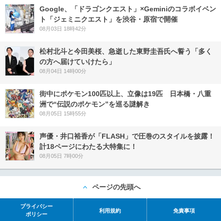
Google、「ドラゴンクエスト」×Geminiのコラボイベン
ト「ジェミニクエスト」を渋谷・原宿で開催
08月03日 18時42分
松村北斗と今田美桜、急逝した東野圭吾氏へ誓う「多く
の方へ届けていけたら」
08月04日 14時00分
街中にポケモン100匹以上、立像は19匹 日本橋・八重
洲で“伝説のポケモン”を巡る謎解き
08月05日 15時55分
声優・井口裕香が「FLASH」で圧巻のスタイルを披露！
計18ページにわたる大特集に！
08月05日 7時00分
ページの先頭へ
プライバシー
利用規約
免責事項
ポリシー