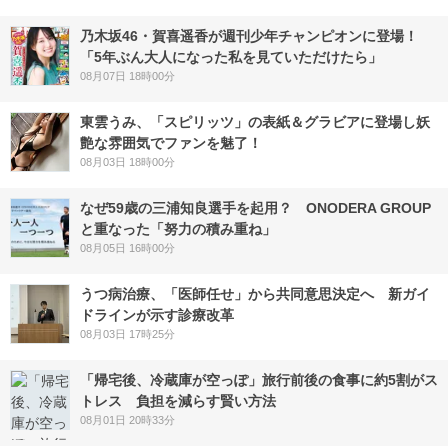
乃木坂46・賀喜遥香が週刊少年チャンピオンに登場！
「5年ぶん大人になった私を見ていただけたら」
08月07日 18時00分
東雲うみ、「スピリッツ」の表紙＆グラビアに登場し妖
艶な雰囲気でファンを魅了！
08月03日 18時00分
なぜ59歳の三浦知良選手を起用？ ONODERA GROUP
と重なった「努力の積み重ね」
08月05日 16時00分
うつ病治療、「医師任せ」から共同意思決定へ 新ガイ
ドラインが示す診療改革
08月03日 17時25分
「帰宅後、冷蔵庫が空っぽ」旅行前後の食事に約5割がス
トレス 負担を減らす賢い方法
08月01日 20時33分