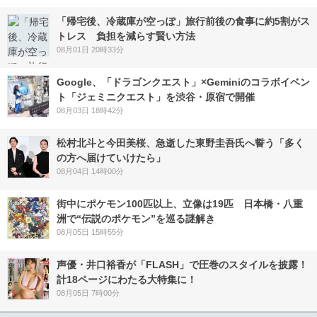
「帰宅後、冷蔵庫が空っぽ」旅行前後の食事に約5割がス
トレス 負担を減らす賢い方法
08月01日 20時33分
Google、「ドラゴンクエスト」×Geminiのコラボイベン
ト「ジェミニクエスト」を渋谷・原宿で開催
08月03日 18時42分
松村北斗と今田美桜、急逝した東野圭吾氏へ誓う「多く
の方へ届けていけたら」
08月04日 14時00分
街中にポケモン100匹以上、立像は19匹 日本橋・八重
洲で“伝説のポケモン”を巡る謎解き
08月05日 15時55分
声優・井口裕香が「FLASH」で圧巻のスタイルを披露！
計18ページにわたる大特集に！
08月05日 7時00分