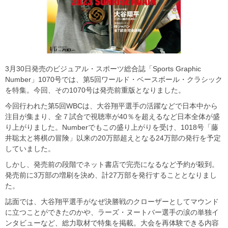
3月30日発売のビジュアル・スポーツ総合誌「Sports Graphic
Number」1070号では、第5回ワールド・ベースボール・クラシック
を特集。今回、その1070号は発売前重版となりました。
今回行われた第5回WBCは、大谷翔平選手の活躍などで日本中から
注目が集まり、全７試合で視聴率が40％を超えるなど日本全体が盛
り上がりました。Numberでもこの盛り上がりを受け、1018号「藤
井聡太と将棋の冒険」以来の20万部超えとなる24万部の発行を予定
していました。
しかし、発売前の段階でネット書店で完売になるなど予約が殺到。
発売前に3万部の増刷を決め、計27万部を発行することとなりまし
た。
誌面では、大谷翔平選手がなぜ決勝戦のクローザーとしてマウンド
に立つことができたのかや、ラーズ・ヌートバー選手の涙の単独イ
ンタビューなど、総力取材で特集を掲載。大会を再体験できる内容