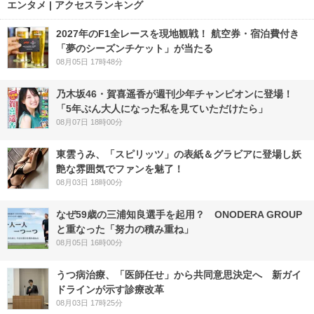
エンタメ | アクセスランキング
2027年のF1全レースを現地観戦！ 航空券・宿泊費付き
「夢のシーズンチケット」が当たる
08月05日 17時48分
乃木坂46・賀喜遥香が週刊少年チャンピオンに登場！
「5年ぶん大人になった私を見ていただけたら」
08月07日 18時00分
東雲うみ、「スピリッツ」の表紙＆グラビアに登場し妖
艶な雰囲気でファンを魅了！
08月03日 18時00分
なぜ59歳の三浦知良選手を起用？ ONODERA GROUP
と重なった「努力の積み重ね」
08月05日 16時00分
うつ病治療、「医師任せ」から共同意思決定へ 新ガイ
ドラインが示す診療改革
08月03日 17時25分