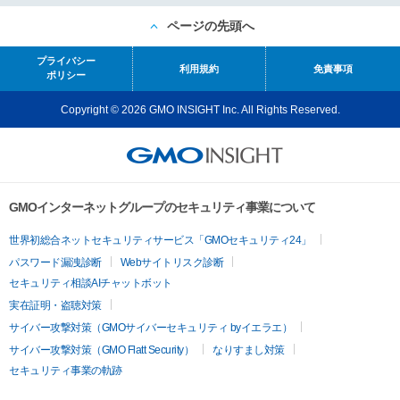
ページの先頭へ
プライバシー
利用規約
免責事項
ポリシー
Copyright © 2026 GMO INSIGHT Inc. All Rights Reserved.
GMOインターネットグループのセキュリティ事業について
世界初総合ネットセキュリティサービス「GMOセキュリティ24」
パスワード漏洩診断
Webサイトリスク診断
セキュリティ相談AIチャットボット
実在証明・盗聴対策
サイバー攻撃対策（GMOサイバーセキュリティ byイエラエ）
サイバー攻撃対策（GMO Flatt Security）
なりすまし対策
セキュリティ事業の軌跡