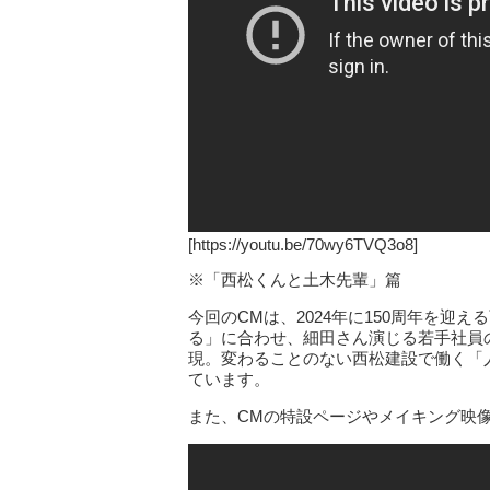
[https://youtu.be/70wy6TVQ3o8]
※「西松くんと土木先輩」篇
今回のCMは、2024年に150周年を
る」に合わせ、細田さん演じる若手社員
現。変わることのない西松建設で働く「
ています。
また、CMの特設ページやメイキング映