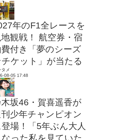
027年のF1全レースを
現地観戦！ 航空券・宿
泊費付き「夢のシーズ
ンチケット」が当たる
ンタメ
6-08-05 17:48
乃木坂46・賀喜遥香が
週刊少年チャンピオン
に登場！「5年ぶん大人
になった私を見ていた