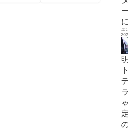
エ
202