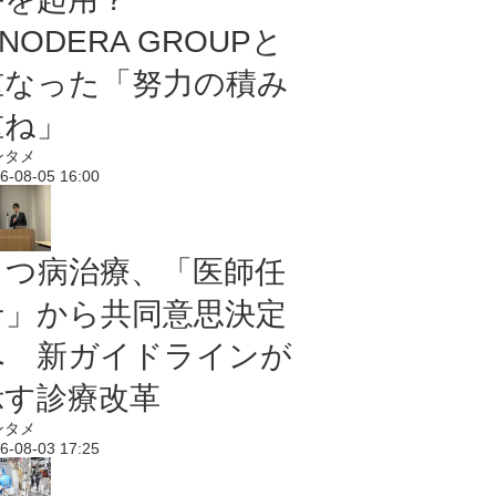
NODERA GROUPと
重なった「努力の積み
重ね」
ンタメ
6-08-05 16:00
うつ病治療、「医師任
せ」から共同意思決定
へ 新ガイドラインが
示す診療改革
ンタメ
6-08-03 17:25