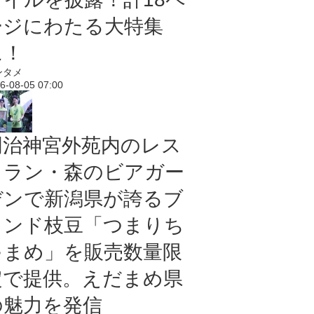
ージにわたる大特集
に！
ンタメ
6-08-05 07:00
明治神宮外苑内のレス
トラン・森のビアガー
デンで新潟県が誇るブ
ランド枝豆「つまりち
ゃまめ」を販売数量限
定で提供。えだまめ県
の魅力を発信