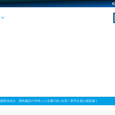
>
細田佳央太、西松建設の35年ぶり企業CMに出演！若手社員の成長描く