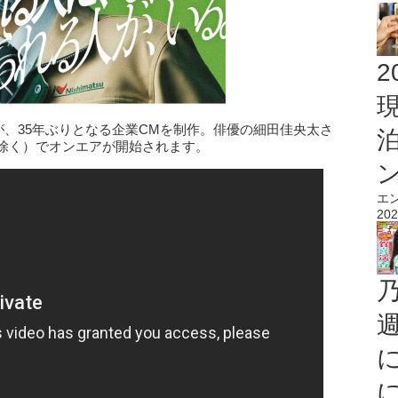
2
設が、35年ぶりとなる企業CMを制作。俳優の細田佳央太さ
域除く）でオンエアが開始されます。
エ
202