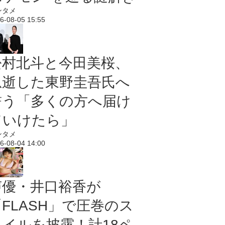
ンタメ
6-08-05 15:55
松村北斗と今田美桜、
急逝した東野圭吾氏へ
誓う「多くの方へ届け
ていけたら」
ンタメ
6-08-04 14:00
声優・井口裕香が
「FLASH」で圧巻のス
タイルを披露！計18ペ