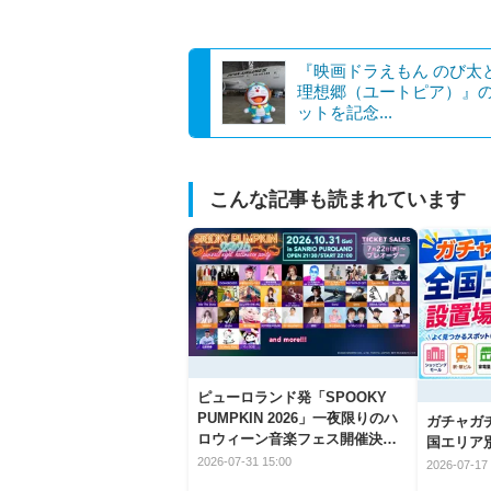
『映画ドラえもん のび太
理想郷（ユートピア）』
ットを記念...
こんな記事も読まれています
ピューロランド発「SPOOKY
PUMPKIN 2026」一夜限りのハ
ガチャガ
ロウィーン音楽フェス開催決
国エリア別
定！
2026-07-31 15:00
2026-07-17 