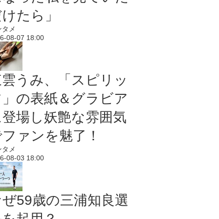
だけたら」
ンタメ
6-08-07 18:00
東雲うみ、「スピリッ
ツ」の表紙＆グラビア
に登場し妖艶な雰囲気
でファンを魅了！
ンタメ
6-08-03 18:00
なぜ59歳の三浦知良選
手を起用？