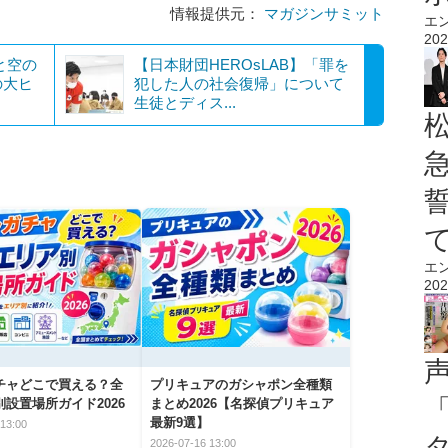
情報提供元：
マガジンサミット
エ
202
と空の
【日本財団HEROsLAB】「罪を
の大ヒ
犯した人の社会復帰」について
生徒とディス...
エ
202
チャどこで買える？全
プリキュアのガシャポン全種類
設置場所ガイド2026
まとめ2026【名探偵プリキュア
最新9選】
13:00
2026-07-16 13:00