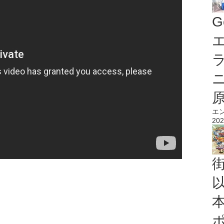
G
エ
エ
202