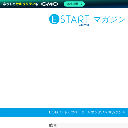
無料診断
マガジン
E START トップページ
>
エンタメ
>
マガジン
総合