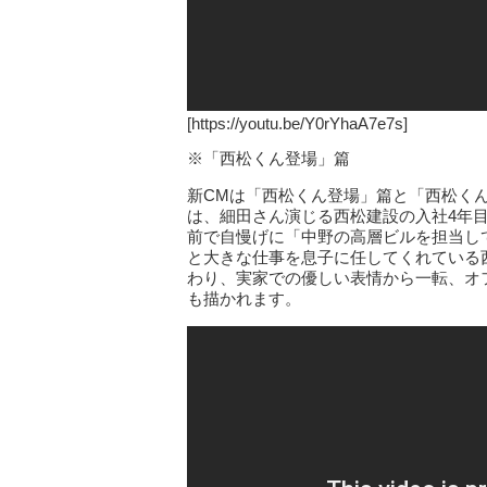
[https://youtu.be/Y0rYhaA7e7s]
※「西松くん登場」篇
新CMは「西松くん登場」篇と「西松く
は、細田さん演じる西松建設の入社4年
前で自慢げに「中野の高層ビルを担当し
と大きな仕事を息子に任してくれている
わり、実家での優しい表情から一転、オ
も描かれます。