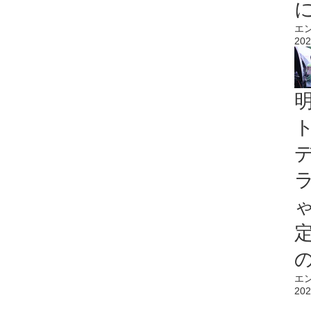
エ
202
エ
202