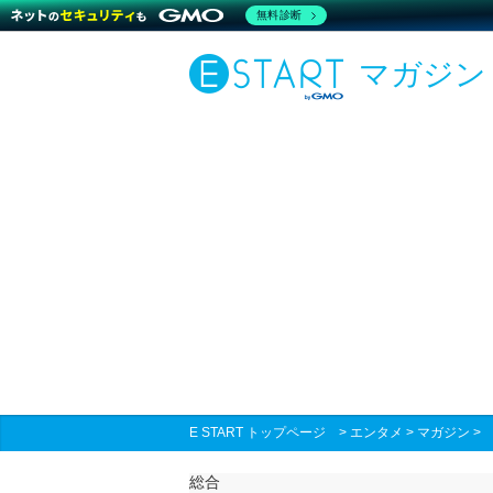
無料診断
マガジン
E START トップページ
>
エンタメ
>
マガジン
総合