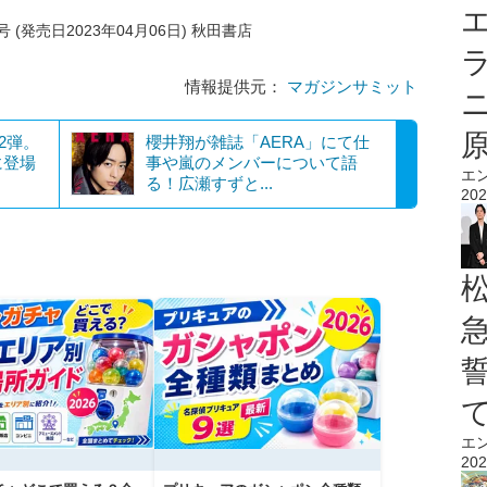
エ
 (発売日2023年04月06日) 秋田書店
情報提供元：
マガジンサミット
第2弾。
櫻井翔が雑誌「AERA」にて仕
に登場
事や嵐のメンバーについて語
エ
る！広瀬すずと...
202
エ
202