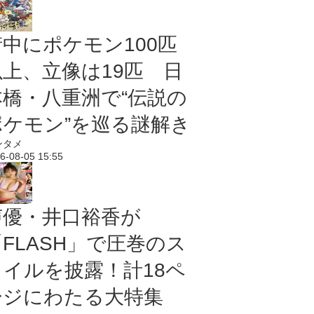
街中にポケモン100匹
以上、立像は19匹 日
本橋・八重洲で“伝説の
ポケモン”を巡る謎解き
ンタメ
6-08-05 15:55
声優・井口裕香が
「FLASH」で圧巻のス
タイルを披露！計18ペ
ージにわたる大特集