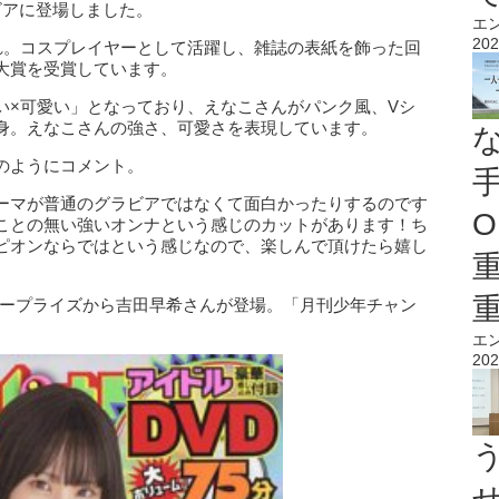
ビアに登場しました。
エ
202
まれ。コスプレイヤーとして活躍し、雑誌の表紙を飾った回
大賞を受賞しています。
い×可愛い」となっており、えなこさんがパンク風、Vシ
身。えなこさんの強さ、可愛さを表現しています。
のようにコメント。
ーマが普通のグラビアではなくて面白かったりするのです
O
ことの無い強いオンナという感じのカットがあります！ち
ピオンならではという感じなので、楽しんで頂けたら嬉し
タープライズから吉田早希さんが登場。「月刊少年チャン
エ
202