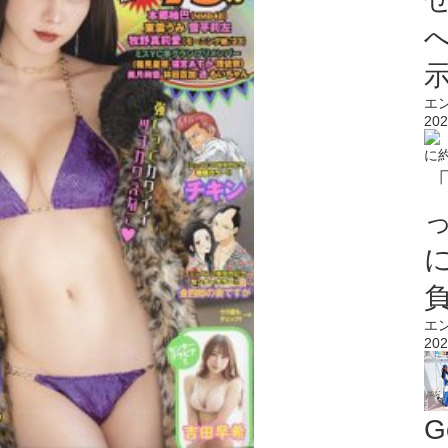
エ
202
エ
202
G