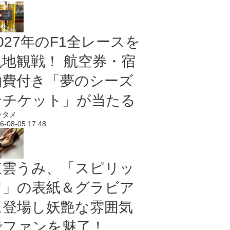
027年のF1全レースを
現地観戦！ 航空券・宿
泊費付き「夢のシーズ
ンチケット」が当たる
ンタメ
6-08-05 17:48
東雲うみ、「スピリッ
ツ」の表紙＆グラビア
に登場し妖艶な雰囲気
でファンを魅了！