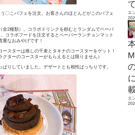
エ
とう〇こパフェを注文。お客さんのほとんどがこのパフェ
202
（全2種類）。コラボドリンクを頼むとランダムでペーパ
）。コラボフードを注文するとペーパーランチョンマット
貴重なおみやげです！
コースターは推しの千束とタキナのコースターをゲット！
M
ラクターのコースターがもらえるとは限りません）
っぱりしていました。デザートとも相性ばっちりです。
エ
202