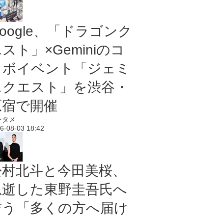
oogle、「ドラゴンク
スト」×Geminiのコ
ラボイベント「ジェミ
ニクエスト」を渋谷・
原宿で開催
ンタメ
6-08-03 18:42
松村北斗と今田美桜、
急逝した東野圭吾氏へ
誓う「多くの方へ届け