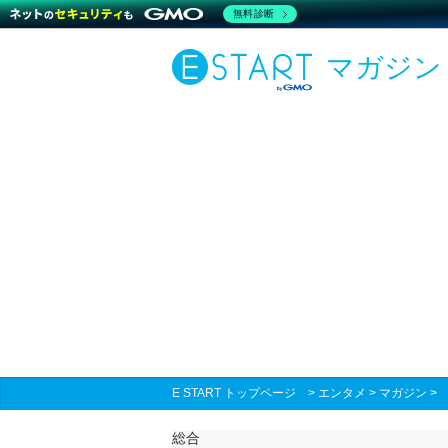
無料診断
マガジン
E START トップページ
>
エンタメ
>
マガジン
総合