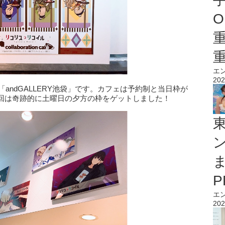
O
エ
202
「andGALLERY池袋」です。カフェは予約制と当日枠が
回は奇跡的に土曜日の夕方の枠をゲットしました！
エ
202