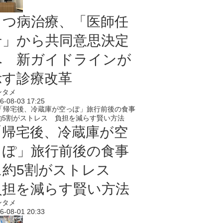
うつ病治療、「医師任
せ」から共同意思決定
へ 新ガイドラインが
示す診療改革
ンタメ
6-08-03 17:25
「帰宅後、冷蔵庫が空
っぽ」旅行前後の食事
に約5割がストレス
負担を減らす賢い方法
ンタメ
6-08-01 20:33