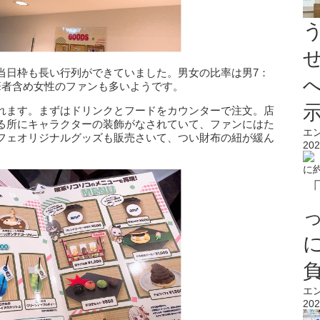
当日枠も長い行列ができていました。男女の比率は男7：
筆者含め女性のファンも多いようです。
れます。まずはドリンクとフードをカウンターで注文。店
る所にキャラクターの装飾がなされていて、ファンにはた
エ
フェオリジナルグッズも販売さいて、つい財布の紐が緩ん
202
エ
202