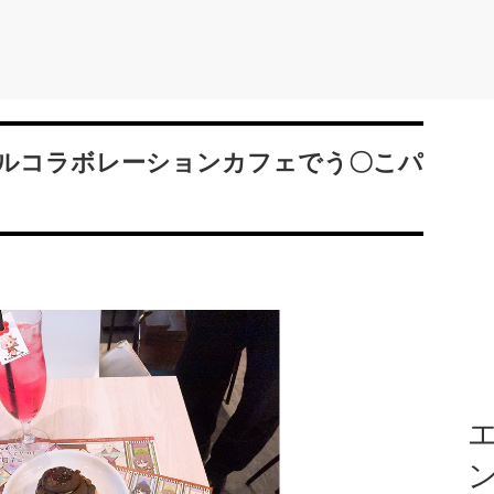
ルコラボレーションカフェでう〇こパ
エ