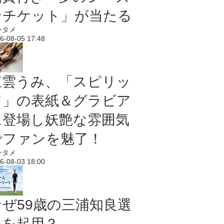
ンチケット」が当たる
ンタメ
6-08-05 17:48
東雲うみ、「スピリッ
ツ」の表紙＆グラビア
に登場し妖艶な雰囲気
でファンを魅了！
ンタメ
6-08-03 18:00
なぜ59歳の三浦知良選
手を起用？