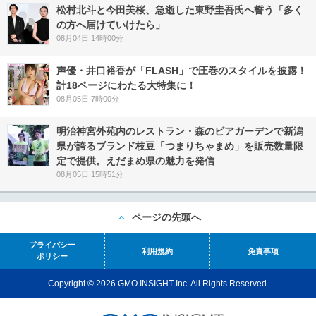
松村北斗と今田美桜、急逝した東野圭吾氏へ誓う「多く
の方へ届けていけたら」
08月04日 14時00分
声優・井口裕香が「FLASH」で圧巻のスタイルを披露！
計18ページにわたる大特集に！
08月05日 7時00分
明治神宮外苑内のレストラン・森のビアガーデンで新潟
県が誇るブランド枝豆「つまりちゃまめ」を販売数量限
定で提供。えだまめ県の魅力を発信
08月05日 15時51分
ページの先頭へ
プライバシー
利用規約
免責事項
ポリシー
Copyright © 2026 GMO INSIGHT Inc. All Rights Reserved.