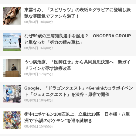
東雲うみ、「スピリッツ」の表紙＆グラビアに登場し妖
艶な雰囲気でファンを魅了！
08月03日 18時00分
なぜ59歳の三浦知良選手を起用？ ONODERA GROUP
と重なった「努力の積み重ね」
08月05日 16時00分
うつ病治療、「医師任せ」から共同意思決定へ 新ガイ
ドラインが示す診療改革
08月03日 17時25分
Google、「ドラゴンクエスト」×Geminiのコラボイベン
ト「ジェミニクエスト」を渋谷・原宿で開催
08月03日 18時42分
街中にポケモン100匹以上、立像は19匹 日本橋・八重
洲で“伝説のポケモン”を巡る謎解き
08月05日 15時55分