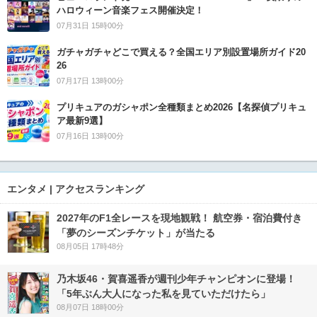
ハロウィーン音楽フェス開催決定！
07月31日 15時00分
ガチャガチャどこで買える？全国エリア別設置場所ガイド20
26
07月17日 13時00分
プリキュアのガシャポン全種類まとめ2026【名探偵プリキュ
ア最新9選】
07月16日 13時00分
エンタメ | アクセスランキング
2027年のF1全レースを現地観戦！ 航空券・宿泊費付き
「夢のシーズンチケット」が当たる
08月05日 17時48分
乃木坂46・賀喜遥香が週刊少年チャンピオンに登場！
「5年ぶん大人になった私を見ていただけたら」
08月07日 18時00分