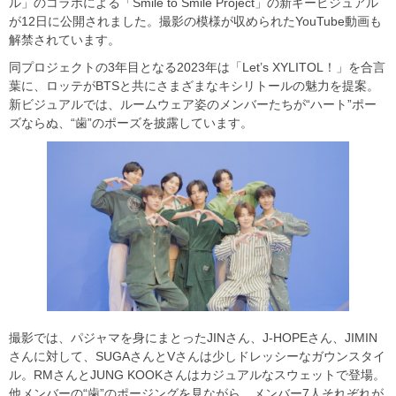
ル」のコラボによる「Smile to Smile Project」の新キービジュアル
が12日に公開されました。撮影の模様が収められたYouTube動画も
解禁されています。
同プロジェクトの3年目となる2023年は「Let’s XYLITOL！」を合言
葉に、ロッテがBTSと共にさまざまなキシリトールの魅力を提案。
新ビジュアルでは、ルームウェア姿のメンバーたちが“ハート”ポー
ズならぬ、“歯”のポーズを披露しています。
撮影では、パジャマを身にまとったJINさん、J-HOPEさん、JIMIN
さんに対して、SUGAさんとVさんは少しドレッシーなガウンスタイ
ル。RMさんとJUNG KOOKさんはカジュアルなスウェットで登場。
他メンバーの“歯”のポージングを見ながら、メンバー7人それぞれが