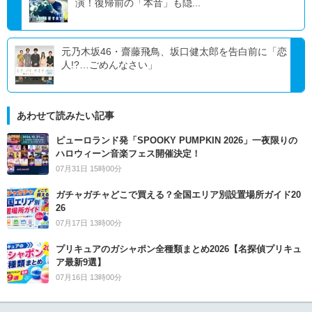
演！復帰前の「本音」も隠...
元乃木坂46・齋藤飛鳥、坂口健太郎を告白前に「恋
人!?…ごめんなさい」
あわせて読みたい記事
ピューロランド発「SPOOKY PUMPKIN 2026」一夜限りの
ハロウィーン音楽フェス開催決定！
07月31日 15時00分
ガチャガチャどこで買える？全国エリア別設置場所ガイド20
26
07月17日 13時00分
プリキュアのガシャポン全種類まとめ2026【名探偵プリキュ
ア最新9選】
07月16日 13時00分