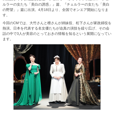
ルラーの女たち「美白の誘惑」』篇、『チェルラーの女たち「美白
の野望」』篇に出演。4月18日より、全国でオンエア開始になりま
す。
今回のCMでは、大竹さんと檀さんが姉妹役、松下さんが家政婦役を
熱演。日本を代表する名女優たちが迫真の演技を繰り広げ、その会
話の中で3人が美容のとっておきの情報を知るという展開になってい
ます。