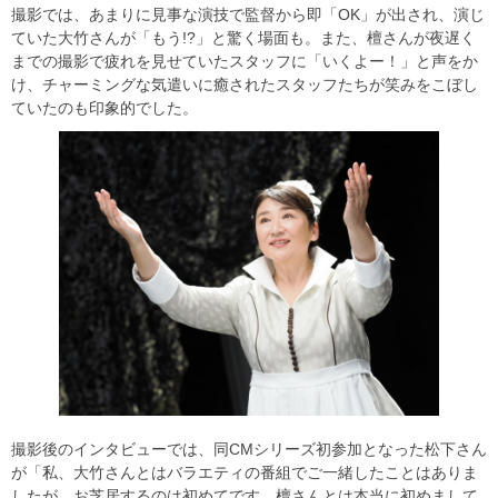
撮影では、あまりに見事な演技で監督から即「OK」が出され、演じ
ていた大竹さんが「もう!?」と驚く場面も。また、檀さんが夜遅く
までの撮影で疲れを見せていたスタッフに「いくよー！」と声をか
け、チャーミングな気遣いに癒されたスタッフたちが笑みをこぼし
ていたのも印象的でした。
撮影後のインタビューでは、同CMシリーズ初参加となった松下さん
が「私、大竹さんとはバラエティの番組でご一緒したことはありま
したが、お芝居するのは初めてです。檀さんとは本当に初めまして