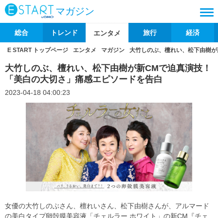
マガジン
総合
トレンド
旅行
経済
エンタメ
E START トップページ
エンタメ
マガジン
大竹しのぶ、檀れい、松下由樹が
大竹しのぶ、檀れい、松下由樹が新CMで迫真演技！
「美白の大切さ」痛感エピソードを告白
2023-04-18 04:00:23
女優の大竹しのぶさん、檀れいさん、松下由樹さんが、アルマード
の美白タイプ卵殻膜美容液「チェルラー ホワイト」の新CM『チェ