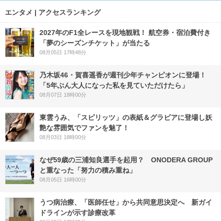
エンタメ | アクセスランキング
2027年のF1全レースを現地観戦！ 航空券・宿泊費付き
「夢のシーズンチケット」が当たる
08月05日 17時48分
乃木坂46・賀喜遥香が週刊少年チャンピオンに登場！
「5年ぶん大人になった私を見ていただけたら」
08月07日 18時00分
東雲うみ、「スピリッツ」の表紙＆グラビアに登場し妖
艶な雰囲気でファンを魅了！
08月03日 18時00分
なぜ59歳の三浦知良選手を起用？ ONODERA GROUP
と重なった「努力の積み重ね」
08月05日 16時00分
うつ病治療、「医師任せ」から共同意思決定へ 新ガイ
ドラインが示す診療改革