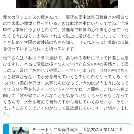
元タカラジェンヌの檀さんは、「宝塚在団中は毎日舞台とお稽古な
ので太陽が燦燦と昇っているときは劇場の中にいたんですね。宝塚
時代は本当に今よりも白くて。芸能界で映像のお仕事をさせていた
だくようになり、太陽をそれまで以上に浴びるようになって、その
とき初めて太陽の紫外線の怖さを知り、（それからは）美白には気
を使っていましたね」と語っています。
松下さんは「私はドラマ撮影で、あらゆる場所に行って日差しも浴
びますし、本当に環境は様々なんですけど自分の中の実感として思
うのは、常に『あのハリや潤い』っていうように、自分の中にちゃ
んと乾燥させないで水分を与えていくと中から白くなってくる。や
っぱり（美白ケアは）大事なんだなっていうのは思うようになって
きて自分で手を加えるっていうんですかね」と回答。これから春に
向けて「紫外線でいろんなことを気をつけなくちゃならなくなって
くるんで、水分を与えて自分の中から発していくみたいな、そうい
うふうに白くしていくのかなって最近感じています」と明かしまし
た。
チュートリアル徳井義実、大親友の企業CMに出