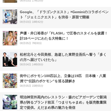
08月03日 17時25分
Google、「ドラゴンクエスト」×Geminiのコラボイベン
ト「ジェミニクエスト」を渋谷・原宿で開催
08月03日 18時42分
声優・井口裕香が「FLASH」で圧巻のスタイルを披露！
計18ページにわたる大特集に！
08月05日 7時00分
松村北斗と今田美桜、急逝した東野圭吾氏へ誓う「多く
の方へ届けていけたら」
08月04日 14時00分
街中にポケモン100匹以上、立像は19匹 日本橋・八重
洲で“伝説のポケモン”を巡る謎解き
08月05日 15時55分
明治神宮外苑内のレストラン・森のビアガーデンで新潟
県が誇るブランド枝豆「つまりちゃまめ」を販売数量限
定で提供。えだまめ県の魅力を発信