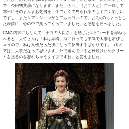
で、今回初共演になります。また、今回、（お二人と）ご一緒して
本当にそのまんまお芝居を、生で近くで見られるのもすごく楽しい
ですし、またリアクションがとても面白いので、お2人のちょっとし
た表情に、心の中で笑ってやっていました」と感想を述べました。
CMの内容にちなんで「美白の大切さ」を感じたエピソードを尋ねら
れると、大竹さんは「私は結構、海に行っても平気で太陽を浴びち
ゃうので。私は女優だった後になって反省するばかりです。（肌ケ
アは）大事だなって思います。外で遊んでいると日焼け止めクリー
ムを塗るのを忘れちゃうタイプですね」と答えました。