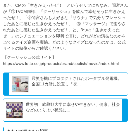
また、CMの「生きかえったぜ！」というセリフにちなみ、間宮さん
が「①TVCM同様、『クーリッシュ』を飲んで幸せそうに⽣きかえ
ったぜ！」「②間宮さんも⼤好きな『サウナ』で気分リフレッシュ
したあとに感じた⽣きかえったぜ！」「③『マッサージ』で癒やさ
れたあとに感じた⽣きかえったぜ！」と、3つの「生きかえった
ぜ！」のシチュエーションを即興で演じ、どれがどの演技なのかを
当てるクイズ企画を実施。どのようなクイズになったのかは、公式
サイトの映像からご確認ください。
【クーリッシュ公式サイト】
https://www.lotte.co.jp/products/brand/coolish/movie/index.html
震災を機にプロダクトされたポータブル発電機。
全国11カ所に設置し「災...
世界初！武蔵野大学に幸せや生きがい、健康、社会
などのよりよい状態に...