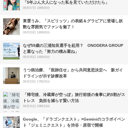
「5年ぶん大人になった私を見ていただけたら」
08月07日 18時00分
東雲うみ、「スピリッツ」の表紙＆グラビアに登場し妖
艶な雰囲気でファンを魅了！
08月03日 18時00分
なぜ59歳の三浦知良選手を起用？ ONODERA GROUP
と重なった「努力の積み重ね」
08月05日 16時00分
うつ病治療、「医師任せ」から共同意思決定へ 新ガイ
ドラインが示す診療改革
08月03日 17時25分
「帰宅後、冷蔵庫が空っぽ」旅行前後の食事に約5割がス
トレス 負担を減らす賢い方法
08月01日 20時33分
Google、「ドラゴンクエスト」×Geminiのコラボイベン
ト「ジェミニクエスト」を渋谷・原宿で開催