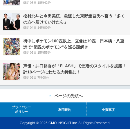
08月03日 18時42分
松村北斗と今田美桜、急逝した東野圭吾氏へ誓う「多く
の方へ届けていけたら」
08月04日 14時00分
街中にポケモン100匹以上、立像は19匹 日本橋・八重
洲で“伝説のポケモン”を巡る謎解き
08月05日 15時55分
声優・井口裕香が「FLASH」で圧巻のスタイルを披露！
計18ページにわたる大特集に！
08月05日 7時00分
ページの先頭へ
プライバシー
利用規約
免責事項
ポリシー
Copyright © 2026 GMO INSIGHT Inc. All Rights Reserved.