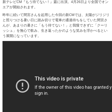
新テレビCM『もう待てない！』篇に出演。4⽉26⽇より全国でオン
エアが開始されます。
昨年に続いて間宮さんを起用した今回の新CMでは、太陽がジリジリ
と照りつける暑い⽇に踏み切りで電車の通過待ちをしていた間宮さ
んが、あまりの暑さに「もう待てない！」と我慢できずに「クーリ
ッシュ」を無⼼で飲み、生き返ったかのような笑みを浮かべるとい
う展開になっています。