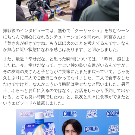
撮影後のインタビューでは、無心で「クーリッシュ」を飲むシーン
にちなんで無心になれるシチュエーションを問われ、間宮さんは
「焚き⽕が好きですね。もうほぼ⽕のことを考えてるんです。なん
か無⼼に近い状態になれる感じはあります」と明かしました。
また、最近「幸せだな」と思った瞬間については、「昨⽇、感じま
したね。今、幸せだなって。すごい仲の良い友達がいるんですが、
その友達の奥さんと⼦どもがご実家にたまたま戻っていて。じゃあ
久しぶりに⼆⼈でご飯⾏こうかってなりました。⼆⼈で⾷事をした
だけですけど、なんかこういう時間は幸せだなと思いました。男同
⼠、ふらっとお店に⼊るのではなく、お店をしっかり予約して出か
ける。とても良い時間でしたね」と、親友と久々に食事ができたと
いうエピソードを披露しました。