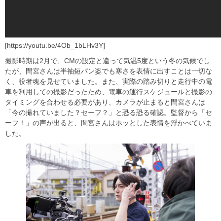
[https://youtu.be/4Ob_1bLHv3Y]
撮影時期は2月で、CMの設定と違って気温5度という冬の気候でし
たが、間宮さんは半袖短パン姿でも寒さを表情に出すことは一切な
く、役者魂を見せていました。また、実際の踏み切りと走行中の電
車を利用しての撮影だったため、電車の運行スケジュールと撮影の
タイミングを合わせる必要があり、カメラが止まると間宮さんは
「今の撮れていました？セーフ？」と恐る恐る確認。監督から「セ
ーフ！」の声が出ると、間宮さんはホッとした表情を浮かべていま
した。