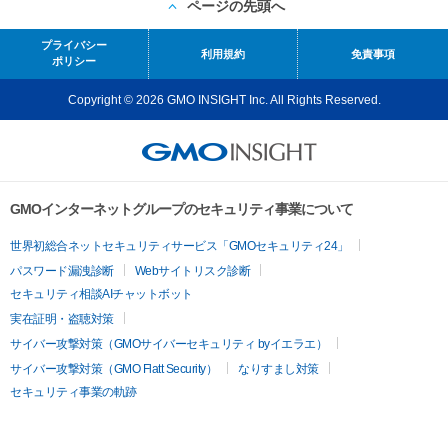
ページの先頭へ
プライバシー
利用規約
免責事項
ポリシー
Copyright © 2026 GMO INSIGHT Inc. All Rights Reserved.
GMOインターネットグループのセキュリティ事業について
世界初総合ネットセキュリティサービス「GMOセキュリティ24」
パスワード漏洩診断
Webサイトリスク診断
セキュリティ相談AIチャットボット
実在証明・盗聴対策
サイバー攻撃対策（GMOサイバーセキュリティ byイエラエ）
サイバー攻撃対策（GMO Flatt Security）
なりすまし対策
セキュリティ事業の軌跡