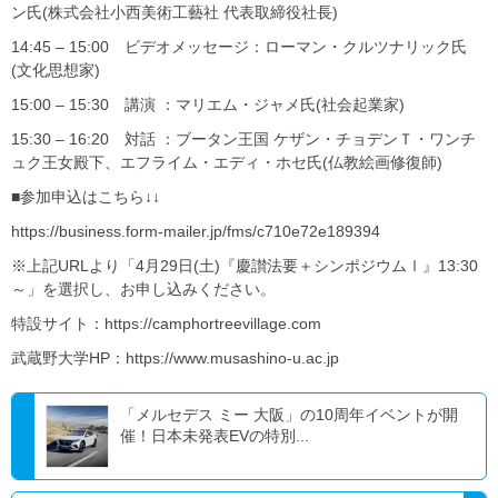
ン氏(株式会社小西美術工藝社 代表取締役社長)
14:45 – 15:00 ビデオメッセージ：ローマン・クルツナリック氏
(文化思想家)
15:00 – 15:30 講演 ：マリエム・ジャメ氏(社会起業家)
15:30 – 16:20 対話 ：ブータン王国 ケザン・チョデンＴ・ワンチ
ュク王女殿下、エフライム・エディ・ホセ氏(仏教絵画修復師)
■参加申込はこちら↓↓
https://business.form-mailer.jp/fms/c710e72e189394
※上記URLより「4月29日(土)『慶讃法要＋シンポジウムⅠ』13:30
～」を選択し、お申し込みください。
特設サイト：https://camphortreevillage.com
武蔵野大学HP：https://www.musashino-u.ac.jp
「メルセデス ミー 大阪」の10周年イベントが開
催！日本未発表EVの特別...