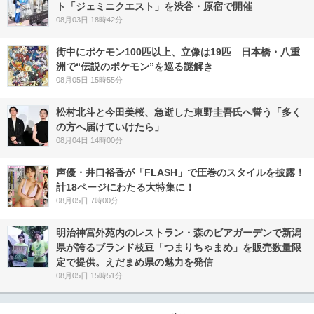
ト「ジェミニクエスト」を渋谷・原宿で開催
08月03日 18時42分
街中にポケモン100匹以上、立像は19匹 日本橋・八重
洲で“伝説のポケモン”を巡る謎解き
08月05日 15時55分
松村北斗と今田美桜、急逝した東野圭吾氏へ誓う「多く
の方へ届けていけたら」
08月04日 14時00分
声優・井口裕香が「FLASH」で圧巻のスタイルを披露！
計18ページにわたる大特集に！
08月05日 7時00分
明治神宮外苑内のレストラン・森のビアガーデンで新潟
県が誇るブランド枝豆「つまりちゃまめ」を販売数量限
定で提供。えだまめ県の魅力を発信
08月05日 15時51分