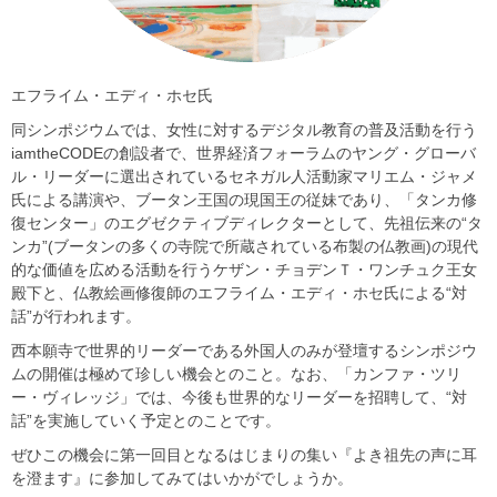
エフライム・エディ・ホセ氏
同シンポジウムでは、女性に対するデジタル教育の普及活動を行う
iamtheCODEの創設者で、世界経済フォーラムのヤング・グローバ
ル・リーダーに選出されているセネガル人活動家マリエム・ジャメ
氏による講演や、ブータン王国の現国王の従妹であり、「タンカ修
復センター」のエグゼクティブディレクターとして、先祖伝来の“タ
ンカ”(ブータンの多くの寺院で所蔵されている布製の仏教画)の現代
的な価値を広める活動を行うケザン・チョデンＴ・ワンチュク王女
殿下と、仏教絵画修復師のエフライム・エディ・ホセ氏による“対
話”が行われます。
西本願寺で世界的リーダーである外国人のみが登壇するシンポジウ
ムの開催は極めて珍しい機会とのこと。なお、「カンファ・ツリ
ー・ヴィレッジ」では、今後も世界的なリーダーを招聘して、“対
話”を実施していく予定とのことです。
ぜひこの機会に第一回目となるはじまりの集い『よき祖先の声に耳
を澄ます』に参加してみてはいかがでしょうか。