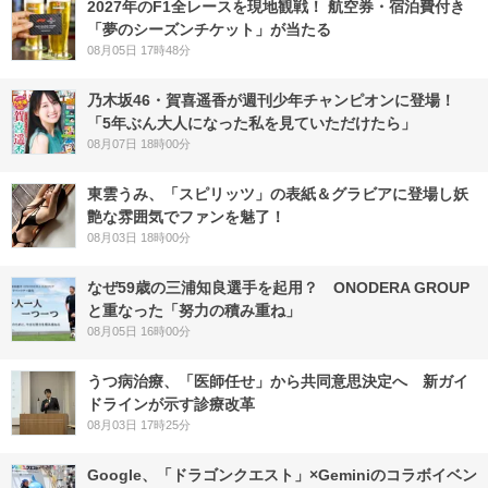
2027年のF1全レースを現地観戦！ 航空券・宿泊費付き
「夢のシーズンチケット」が当たる
08月05日 17時48分
乃木坂46・賀喜遥香が週刊少年チャンピオンに登場！
「5年ぶん大人になった私を見ていただけたら」
08月07日 18時00分
東雲うみ、「スピリッツ」の表紙＆グラビアに登場し妖
艶な雰囲気でファンを魅了！
08月03日 18時00分
なぜ59歳の三浦知良選手を起用？ ONODERA GROUP
と重なった「努力の積み重ね」
08月05日 16時00分
うつ病治療、「医師任せ」から共同意思決定へ 新ガイ
ドラインが示す診療改革
08月03日 17時25分
Google、「ドラゴンクエスト」×Geminiのコラボイベン