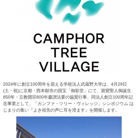
2024年に創立100周年を迎える学校法人武蔵野大学は、4月29日
(土・祝)に京都・西本願寺の国宝「御影堂」にて、親鸞聖人御誕生
850年・立教開宗800年慶讃法要の協賛行事、同法人創立100周年記
念事業として、「カンファ・ツリー・ヴィレッジ」シンポジウム は
じまりの集い『よき祖先の声に耳を澄ます』を開催します。