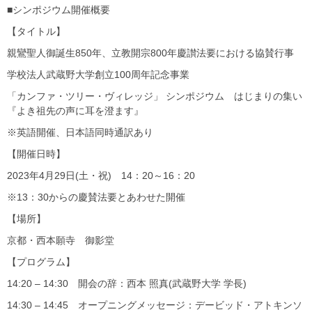
■シンポジウム開催概要
【タイトル】
親鸞聖人御誕生850年、立教開宗800年慶讃法要における協賛行事
学校法人武蔵野大学創立100周年記念事業
「カンファ・ツリー・ヴィレッジ」 シンポジウム はじまりの集い
『よき祖先の声に耳を澄ます』
※英語開催、日本語同時通訳あり
【開催日時】
2023年4月29日(土・祝) 14：20～16：20
※13：30からの慶賛法要とあわせた開催
【場所】
京都・西本願寺 御影堂
【プログラム】
14:20 – 14:30 開会の辞：西本 照真(武蔵野大学 学長)
14:30 – 14:45 オープニングメッセージ：デービッド・アトキンソ