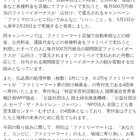
金など各種料金を店舗にてファミペイで支払うと、毎月500万円相
当のファミペイボーナスが「山分け」で還元されるキャンペーン
「ファミマのコンビニ払いでみんなに『いい』こと」を、5月1日か
ら来年2月29日まで実施すると発表しました。
同キャンペーンでは、ファミリーマート店舗で自動車税などの税
金、公共料金、通販代金などの各種料金をファミペイで支払うと、
利用したすべての人に毎月500万円相当の期間限定ファミペイボー
ナスが「山分け」で還元されます。ファミペイで支払われた件数に
応じて、付与される期間限定ファミペイボーナスの額が変動する仕
組みとなっています。
また、払込票の処理件数（枚数）1件につき、0.
1円をファミリーマ
ートが 「ファミリーマート夢の掛け橋募金」
の寄付先である4団体
へ寄付いたします。寄付先は「特定非営利活動法人 国際連合世界食
糧計画WFP協会」「公益社団法人 国土緑化推進機構」「公益社団法
人 セーブ・ザ・チルドレン・ジャパン」「NPO法人 全国こども食
堂支援センター・むすびえ」の4団体となっており、寄付金は子ども
たちと地球の未来のために役立てられます。
今回の取り組みに際して、同社は「ファミリーマートは、『あなた
と、コンビに、ファミリーマート』のもと、地域に寄り添い、お客