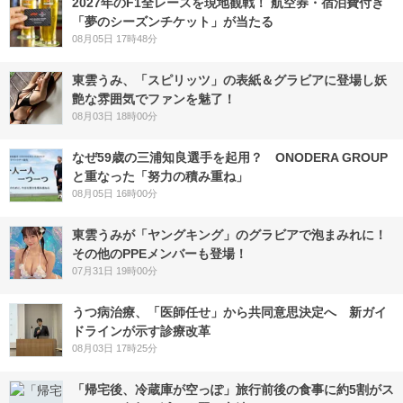
2027年のF1全レースを現地観戦！ 航空券・宿泊費付き
「夢のシーズンチケット」が当たる
08月05日 17時48分
東雲うみ、「スピリッツ」の表紙＆グラビアに登場し妖
艶な雰囲気でファンを魅了！
08月03日 18時00分
なぜ59歳の三浦知良選手を起用？ ONODERA GROUP
と重なった「努力の積み重ね」
08月05日 16時00分
東雲うみが「ヤングキング」のグラビアで泡まみれに！
その他のPPEメンバーも登場！
07月31日 19時00分
うつ病治療、「医師任せ」から共同意思決定へ 新ガイ
ドラインが示す診療改革
08月03日 17時25分
「帰宅後、冷蔵庫が空っぽ」旅行前後の食事に約5割がス