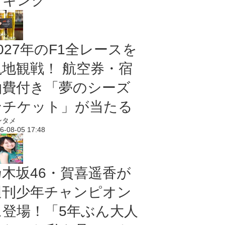
ンキング
027年のF1全レースを
現地観戦！ 航空券・宿
泊費付き「夢のシーズ
ンチケット」が当たる
ンタメ
6-08-05 17:48
乃木坂46・賀喜遥香が
週刊少年チャンピオン
に登場！「5年ぶん大人