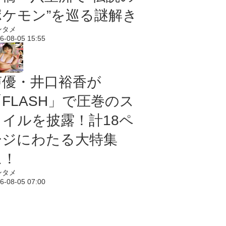
ポケモン”を巡る謎解き
ンタメ
6-08-05 15:55
声優・井口裕香が
「FLASH」で圧巻のス
タイルを披露！計18ペ
ージにわたる大特集
に！
ンタメ
6-08-05 07:00