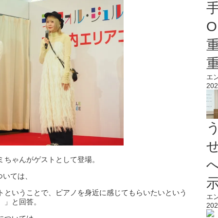
O
エ
202
ミちゃんがゲストとして登場。
ついては、
トということで、ピアノを身近に感じてもらいたいという
エ
。」と回答。
202