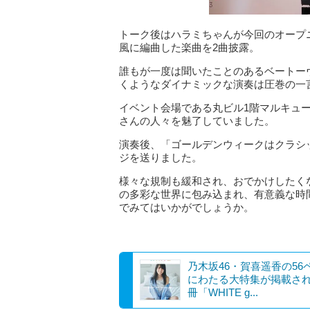
トーク後はハラミちゃんが今回のオープ
風に編曲した楽曲を2曲披露。
誰もが一度は聞いたことのあるベートー
くようなダイナミックな演奏は圧巻の一
イベント会場である丸ビル1階マルキュ
さんの人々を魅了していました。
演奏後、「ゴールデンウィークはクラシ
ジを送りました。
様々な規制も緩和され、おでかけしたく
の多彩な世界に包み込まれ、有意義な時
でみてはいかがでしょうか。
乃木坂46・賀喜遥香の56
にわたる大特集が掲載さ
冊「WHITE g...