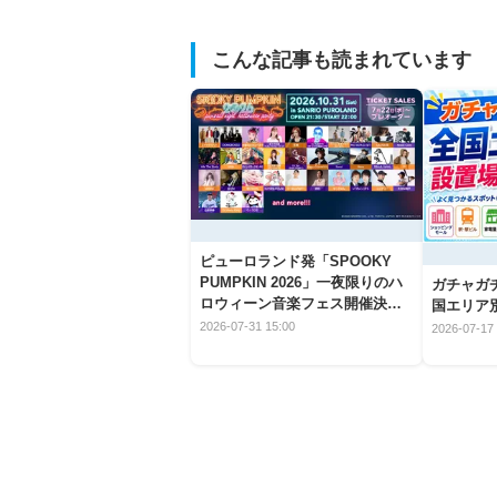
こんな記事も読まれています
ピューロランド発「SPOOKY
PUMPKIN 2026」一夜限りのハ
ガチャガ
ロウィーン音楽フェス開催決
国エリア別
定！
2026-07-31 15:00
2026-07-17 