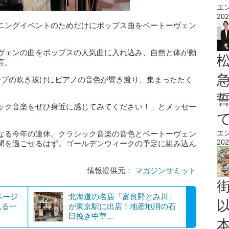
エ
202
ニングイベントのためだけにポップス曲をベートーヴェン
ヴェンの曲をポップスの人気曲に入れ込み、自然と体が動
言。
ーブの吹き抜けにピアノの音色が響き渡り、集まったたく
ック音楽をぜひ身近に感じてみてください！」とメッセー
エ
なる今年の連休。クラシック音楽の音色とベートーヴェン
202
間を過ごせるはず。ゴールデンウィークの予定に組み込ん
情報提供元：
マガジンサミット
ページ
北海道の名店「富良野とみ川」
れる一
が東京駅に出店！地産地消の石
臼挽き中華...