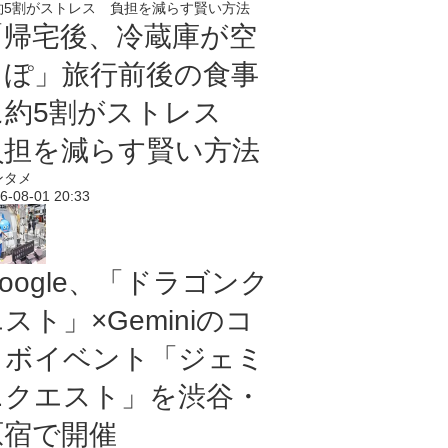
「帰宅後、冷蔵庫が空
っぽ」旅行前後の食事
に約5割がストレス
負担を減らす賢い方法
ンタメ
6-08-01 20:33
oogle、「ドラゴンク
スト」×Geminiのコ
ラボイベント「ジェミ
ニクエスト」を渋谷・
原宿で開催