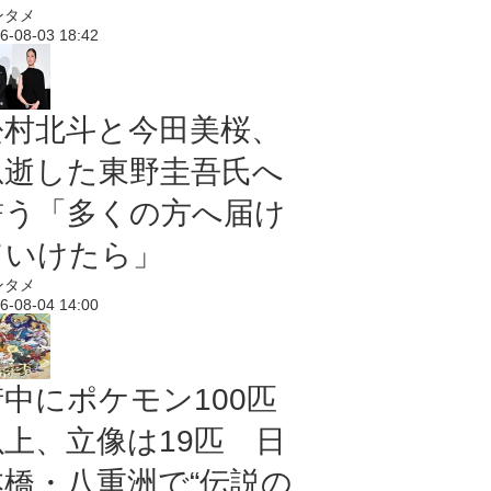
ンタメ
6-08-03 18:42
松村北斗と今田美桜、
急逝した東野圭吾氏へ
誓う「多くの方へ届け
ていけたら」
ンタメ
6-08-04 14:00
街中にポケモン100匹
以上、立像は19匹 日
本橋・八重洲で“伝説の