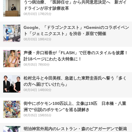
うつ病治療、「医師任せ」から共同意思決定へ 新ガイ
ドラインが示す診療改革
08月03日 17時25分
Google、「ドラゴンクエスト」×Geminiのコラボイベン
ト「ジェミニクエスト」を渋谷・原宿で開催
08月03日 18時42分
声優・井口裕香が「FLASH」で圧巻のスタイルを披露！
計18ページにわたる大特集に！
08月05日 7時00分
松村北斗と今田美桜、急逝した東野圭吾氏へ誓う「多く
の方へ届けていけたら」
08月04日 14時00分
街中にポケモン100匹以上、立像は19匹 日本橋・八重
洲で“伝説のポケモン”を巡る謎解き
08月05日 15時55分
明治神宮外苑内のレストラン・森のビアガーデンで新潟