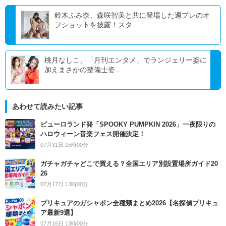
鈴木ふみ奈、森咲智美と共に登場した週プレのオ
フショットを披露！スタ...
桃月なしこ、「月刊エンタメ」でランジェリー姿に
加えまさかの整備士姿...
あわせて読みたい記事
ピューロランド発「SPOOKY PUMPKIN 2026」一夜限りの
ハロウィーン音楽フェス開催決定！
07月31日 15時00分
ガチャガチャどこで買える？全国エリア別設置場所ガイド20
26
07月17日 13時00分
プリキュアのガシャポン全種類まとめ2026【名探偵プリキュ
ア最新9選】
07月16日 13時00分