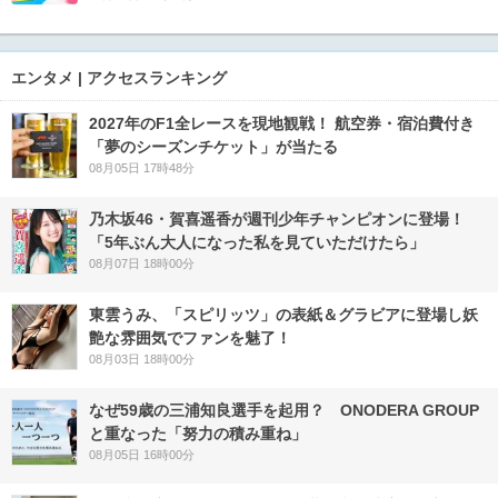
エンタメ | アクセスランキング
2027年のF1全レースを現地観戦！ 航空券・宿泊費付き
「夢のシーズンチケット」が当たる
08月05日 17時48分
乃木坂46・賀喜遥香が週刊少年チャンピオンに登場！
「5年ぶん大人になった私を見ていただけたら」
08月07日 18時00分
東雲うみ、「スピリッツ」の表紙＆グラビアに登場し妖
艶な雰囲気でファンを魅了！
08月03日 18時00分
なぜ59歳の三浦知良選手を起用？ ONODERA GROUP
と重なった「努力の積み重ね」
08月05日 16時00分