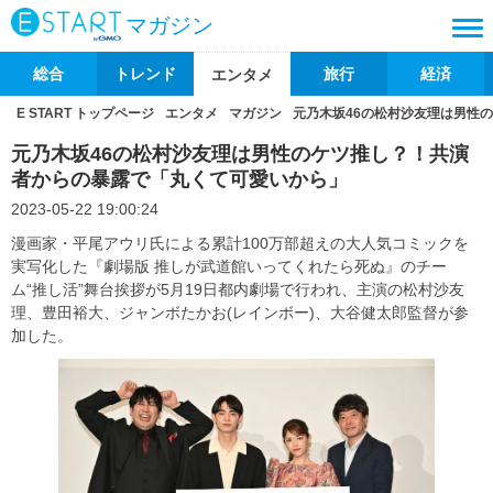
マガジン
総合
トレンド
旅行
経済
エンタメ
E START トップページ
エンタメ
マガジン
元乃木坂46の松村沙友理は男性
元乃木坂46の松村沙友理は男性のケツ推し？！共演
者からの暴露で「丸くて可愛いから」
2023-05-22 19:00:24
漫画家・平尾アウリ氏による累計100万部超えの大人気コミックを
実写化した『劇場版 推しが武道館いってくれたら死ぬ』のチー
ム“推し活”舞台挨拶が5月19日都内劇場で行われ、主演の松村沙友
理、豊田裕大、ジャンボたかお(レインボー)、大谷健太郎監督が参
加した。