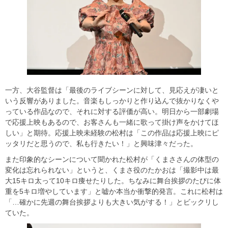
一方、大谷監督は「最後のライブシーンに対して、見応えが凄いと
いう反響がありました。音楽もしっかりと作り込んで抜かりなくや
っている作品なので、それに対する評価が高い。明日から一部劇場
で応援上映もあるので、お客さんも一緒に歌って掛け声をかけてほ
しい」と期待。応援上映未経験の松村は「この作品は応援上映にピ
ッタリだと思うので、私も行きたい！」と興味津々だった。
また印象的なシーンについて聞かれた松村が「くまささんの体型の
変化は忘れられない」というと、くまさ役のたかおは「撮影中は最
大15キロ太って10キロ痩せたりした。ちなみに舞台挨拶のたびに体
重を5キロ増やしています」と嘘か本当か衝撃的発言。これに松村は
「…確かに先週の舞台挨拶よりも大きい気がする！」とビックリし
ていた。