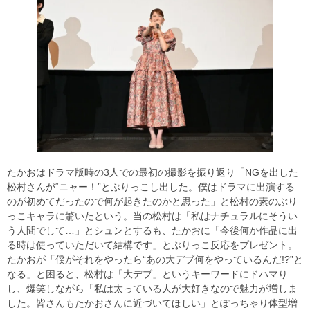
たかおはドラマ版時の3人での最初の撮影を振り返り「NGを出した
松村さんが“ニャー！”とぶりっこし出した。僕はドラマに出演する
のが初めてだったので何が起きたのかと思った」と松村の素のぶり
っこキャラに驚いたという。当の松村は「私はナチュラルにそうい
う人間でして…」とシュンとするも、たかおに「今後何か作品に出
る時は使っていただいて結構です」とぶりっこ反応をプレゼント。
たかおが「僕がそれをやったら“あの大デブ何をやっているんだ!?”と
なる」と困ると、松村は「大デブ」というキーワードにドハマり
し、爆笑しながら「私は太っている人が大好きなので魅力が増しま
した。皆さんもたかおさんに近づいてほしい」とぽっちゃり体型増