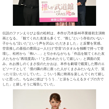
伝説のファンえりぴよ役の松村は、本作が乃木坂46卒業後初主演映
画となる。「観てくれた友達も多くて、“推し”という存在のいない
子からも“泣いた”という声を沢山いただきました」と反響を実感。
空音推しの基役の豊田は一人だけ“空音”のタオルを独断で持って登
壇し、松村から「怖い…」と引かれながらも「作品を観てくれた友
人たちから“再現度高い！”と言われたりして嬉しい」と満面の笑
み。れお推しのくまさ役のたかおは、本作を劇場で鑑賞した際のエ
ピソードとして「僕の隣の席に座った人がくまさみたいな人で、笑
ったり泣いたりしていた。こういう風に映画を楽しんでくれて嬉し
いと思った。ちなみに彼は“ううう…”と涙をこらえるタイプの方で
した」と嬉しそうに報告していた。