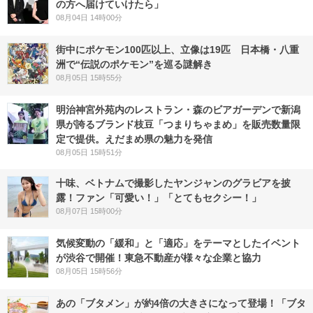
の方へ届けていけたら」
08月04日 14時00分
街中にポケモン100匹以上、立像は19匹 日本橋・八重
洲で“伝説のポケモン”を巡る謎解き
08月05日 15時55分
明治神宮外苑内のレストラン・森のビアガーデンで新潟
県が誇るブランド枝豆「つまりちゃまめ」を販売数量限
定で提供。えだまめ県の魅力を発信
08月05日 15時51分
十味、ベトナムで撮影したヤンジャンのグラビアを披
露！ファン「可愛い！」「とてもセクシー！」
08月07日 15時00分
気候変動の「緩和」と「適応」をテーマとしたイベント
が渋谷で開催！東急不動産が様々な企業と協力
08月05日 15時56分
あの「ブタメン」が約4倍の大きさになって登場！「ブタ