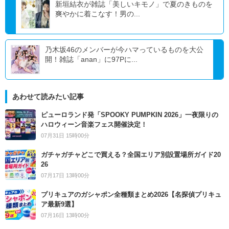
新垣結衣が雑誌「美しいキモノ」で夏のきものを
爽やかに着こなす！男の...
乃木坂46のメンバーが今ハマっているものを大公
開！雑誌「anan」に97Pに...
あわせて読みたい記事
ピューロランド発「SPOOKY PUMPKIN 2026」一夜限りの
ハロウィーン音楽フェス開催決定！
07月31日 15時00分
ガチャガチャどこで買える？全国エリア別設置場所ガイド20
26
07月17日 13時00分
プリキュアのガシャポン全種類まとめ2026【名探偵プリキュ
ア最新9選】
07月16日 13時00分