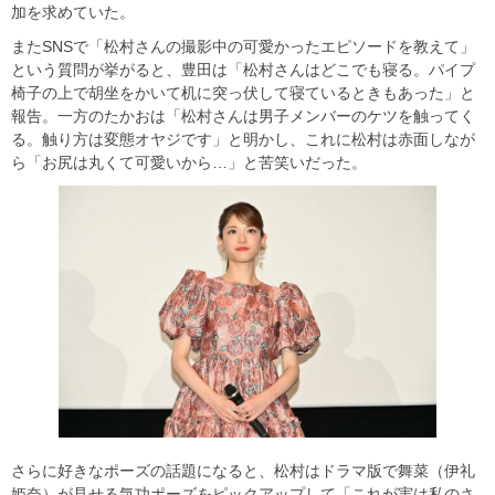
加を求めていた。
またSNSで「松村さんの撮影中の可愛かったエピソードを教えて」
という質問が挙がると、豊田は「松村さんはどこでも寝る。パイプ
椅子の上で胡坐をかいて机に突っ伏して寝ているときもあった」と
報告。一方のたかおは「松村さんは男子メンバーのケツを触ってく
る。触り方は変態オヤジです」と明かし、これに松村は赤面しなが
ら「お尻は丸くて可愛いから…」と苦笑いだった。
さらに好きなポーズの話題になると、松村はドラマ版で舞菜（伊礼
姫奈）が見せる気功ポーズをピックアップして「これが実は私のさ