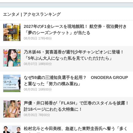
エンタメ | アクセスランキング
2027年のF1全レースを現地観戦！ 航空券・宿泊費付き
「夢のシーズンチケット」が当たる
08月05日 17時48分
乃木坂46・賀喜遥香が週刊少年チャンピオンに登場！
「5年ぶん大人になった私を見ていただけたら」
08月07日 18時00分
なぜ59歳の三浦知良選手を起用？ ONODERA GROUP
と重なった「努力の積み重ね」
08月05日 16時00分
声優・井口裕香が「FLASH」で圧巻のスタイルを披露！
計18ページにわたる大特集に！
08月05日 7時00分
松村北斗と今田美桜、急逝した東野圭吾氏へ誓う「多く