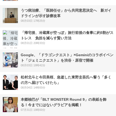
うつ病治療、「医師任せ」から共同意思決定へ 新ガイ
ドラインが示す診療改革
08月03日 17時25分
「帰宅後、冷蔵庫が空っぽ」旅行前後の食事に約5割がス
トレス 負担を減らす賢い方法
08月01日 20時33分
Google、「ドラゴンクエスト」×Geminiのコラボイベン
ト「ジェミニクエスト」を渋谷・原宿で開催
08月03日 18時42分
松村北斗と今田美桜、急逝した東野圭吾氏へ誓う「多く
の方へ届けていけたら」
08月04日 14時00分
本郷柚巴が「BLT MONSTER Round 9」の表紙を飾
る！今までにはないグラビアを掲載！
07月31日 19時00分