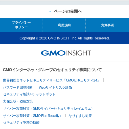
ページの先頭へ
プライバシー
利用規約
免責事項
ポリシー
Copyright © 2026 GMO INSIGHT Inc. All Rights Reserved.
GMOインターネットグループのセキュリティ事業について
世界初総合ネットセキュリティサービス「GMOセキュリティ24」
パスワード漏洩診断
Webサイトリスク診断
セキュリティ相談AIチャットボット
実在証明・盗聴対策
サイバー攻撃対策（GMOサイバーセキュリティ byイエラエ）
サイバー攻撃対策（GMO Flatt Security）
なりすまし対策
セキュリティ事業の軌跡