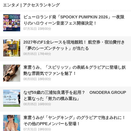
エンタメ | アクセスランキング
ピューロランド発「SPOOKY PUMPKIN 2026」一夜限
りのハロウィーン音楽フェス開催決定！
07月31日 15時00分
2027年のF1全レースを現地観戦！ 航空券・宿泊費付き
「夢のシーズンチケット」が当たる
08月05日 17時48分
東雲うみ、「スピリッツ」の表紙＆グラビアに登場し妖
艶な雰囲気でファンを魅了！
08月03日 18時00分
なぜ59歳の三浦知良選手を起用？ ONODERA GROUP
と重なった「努力の積み重ね」
08月05日 16時00分
東雲うみが「ヤングキング」のグラビアで泡まみれに！
その他のPPEメンバーも登場！
07月31日 19時00分