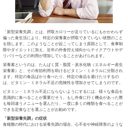
「新型栄養失調」とは、摂取カロリーが足りているにもかかわらず
偏った食生活により、特定の栄養素が摂取できていない状態のこと
を指します。このようなことが起こってしまう原因として、食事制
限やダイエットに加え、近年の外食控え傾向からテイクアウトやデ
リバリーなどの利用が増加していることがあげられます。
栄養素というのは、たんぱく質・脂質・炭水化物（エネルギー産生
栄養素）と、その有効利用を助けるビタミン・ミネラルに分類され
ます。特定の食品ばかり食べたり、特定の食品を避けたりするの
は、ビタミン・ミネラル不足の危険性を増加させてしまうのです。
ビタミン・ミネラル不足にならないようにするには、様々な食品を
意識的に食べることが重要だそう。もし外食に行く機会があった際
も毎回違うメニューを選んだり、一度に多くの種類を食べることが
できる定食などを選ぶことがお勧めです。
「新型栄養失調」の症状
食糧難の時代における栄養失調の場合、心不全や神経障害のような