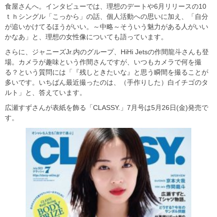
食屋さんへ。インタビューでは、理想のデートや6月リリースの10
ｔｈシングル「こっから」の話、個人活動への思いに加え、「自分
が追いかけてるほうがいい。～中略～そういう魅力がある人がいい
かなあ」と、理想の女性像についても語っています。
さらに、ジャニーズJr.内のグループ、HiHi Jetsの作間龍斗さんも登
場。カメラが趣味という作間さんですが、いつもカメラで何を撮
る？という質問には「『残しときたいな』と思う瞬間を撮ることが
多いです。いちばん最近撮ったのは、（手作りした）白イチゴのタ
ルト」と、答えています。
広瀬すずさんが表紙を飾る「CLASSY.」7月号は5月26日(金)発売で
す。