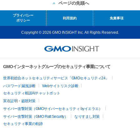
ページの先頭へ
プライバシー
利用規約
免責事項
ポリシー
Copyright © 2026 GMO INSIGHT Inc. All Rights Reserved.
GMOインターネットグループのセキュリティ事業について
世界初総合ネットセキュリティサービス「GMOセキュリティ24」
パスワード漏洩診断
Webサイトリスク診断
セキュリティ相談AIチャットボット
実在証明・盗聴対策
サイバー攻撃対策（GMOサイバーセキュリティ byイエラエ）
サイバー攻撃対策（GMO Flatt Security）
なりすまし対策
セキュリティ事業の軌跡