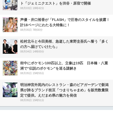
ト「ジェミニクエスト」を渋谷・原宿で開催
08月03日 18時42分
声優・井口裕香が「FLASH」で圧巻のスタイルを披露！
計18ページにわたる大特集に！
08月05日 7時00分
松村北斗と今田美桜、急逝した東野圭吾氏へ誓う「多く
の方へ届けていけたら」
08月04日 14時00分
街中にポケモン100匹以上、立像は19匹 日本橋・八重
洲で“伝説のポケモン”を巡る謎解き
08月05日 15時55分
明治神宮外苑内のレストラン・森のビアガーデンで新潟
県が誇るブランド枝豆「つまりちゃまめ」を販売数量限
定で提供。えだまめ県の魅力を発信
08月05日 15時51分