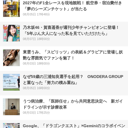
2027年のF1全レースを現地観戦！ 航空券・宿泊費付き
「夢のシーズンチケット」が当たる
08月05日 17時48分
乃木坂46・賀喜遥香が週刊少年チャンピオンに登場！
「5年ぶん大人になった私を見ていただけたら」
08月07日 18時00分
東雲うみ、「スピリッツ」の表紙＆グラビアに登場し妖
艶な雰囲気でファンを魅了！
08月03日 18時00分
なぜ59歳の三浦知良選手を起用？ ONODERA GROUP
と重なった「努力の積み重ね」
08月05日 16時00分
うつ病治療、「医師任せ」から共同意思決定へ 新ガイ
ドラインが示す診療改革
08月03日 17時25分
Google、「ドラゴンクエスト」×Geminiのコラボイベン