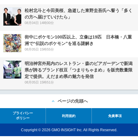
松村北斗と今田美桜、急逝した東野圭吾氏へ誓う「多く
の方へ届けていけたら」
08月04日 14時00分
街中にポケモン100匹以上、立像は19匹 日本橋・八重
洲で“伝説のポケモン”を巡る謎解き
08月05日 15時55分
明治神宮外苑内のレストラン・森のビアガーデンで新潟
県が誇るブランド枝豆「つまりちゃまめ」を販売数量限
定で提供。えだまめ県の魅力を発信
08月05日 15時51分
ページの先頭へ
プライバシー
利用規約
免責事項
ポリシー
Copyright © 2026 GMO INSIGHT Inc. All Rights Reserved.