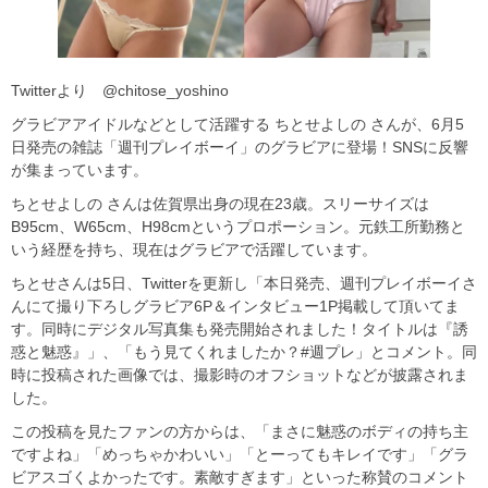
Twitterより @chitose_yoshino
グラビアアイドルなどとして活躍する ちとせよしの さんが、6月5
日発売の雑誌「週刊プレイボーイ」のグラビアに登場！SNSに反響
が集まっています。
ちとせよしの さんは佐賀県出身の現在23歳。スリーサイズは
B95cm、W65cm、H98cmというプロポーション。元鉄工所勤務と
いう経歴を持ち、現在はグラビアで活躍しています。
ちとせさんは5日、Twitterを更新し「本日発売、週刊プレイボーイさ
んにて撮り下ろしグラビア6P＆インタビュー1P掲載して頂いてま
す。同時にデジタル写真集も発売開始されました！タイトルは『誘
惑と魅惑』」、「もう見てくれましたか？#週プレ」とコメント。同
時に投稿された画像では、撮影時のオフショットなどが披露されま
した。
この投稿を見たファンの方からは、「まさに魅惑のボディの持ち主
ですよね」「めっちゃかわいい」「とーってもキレイです」「グラ
ビアスゴくよかったです。素敵すぎます」といった称賛のコメント