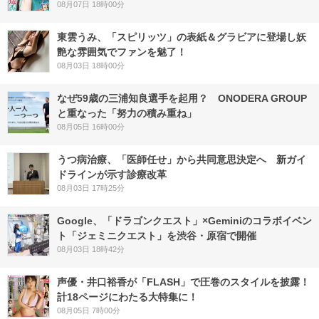
08月07日 18時00分
東雲うみ、「スピリッツ」の表紙＆グラビアに登場し妖
艶な雰囲気でファンを魅了！
08月03日 18時00分
なぜ59歳の三浦知良選手を起用？ ONODERA GROUP
と重なった「努力の積み重ね」
08月05日 16時00分
うつ病治療、「医師任せ」から共同意思決定へ 新ガイ
ドラインが示す診療改革
08月03日 17時25分
Google、「ドラゴンクエスト」×Geminiのコラボイベン
ト「ジェミニクエスト」を渋谷・原宿で開催
08月03日 18時42分
声優・井口裕香が「FLASH」で圧巻のスタイルを披露！
計18ページにわたる大特集に！
08月05日 7時00分