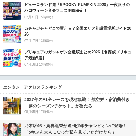
ピューロランド発「SPOOKY PUMPKIN 2026」一夜限りの
ハロウィーン音楽フェス開催決定！
07月31日 15時00分
ガチャガチャどこで買える？全国エリア別設置場所ガイド20
26
07月17日 13時00分
プリキュアのガシャポン全種類まとめ2026【名探偵プリキュ
ア最新9選】
07月16日 13時00分
エンタメ | アクセスランキング
2027年のF1全レースを現地観戦！ 航空券・宿泊費付き
「夢のシーズンチケット」が当たる
08月05日 17時48分
乃木坂46・賀喜遥香が週刊少年チャンピオンに登場！
「5年ぶん大人になった私を見ていただけたら」