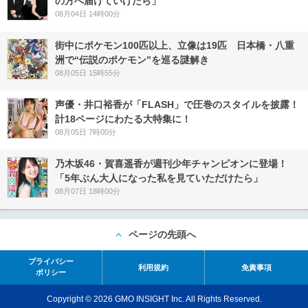
の方へ届けていけたら」
08月04日 14時00分
街中にポケモン100匹以上、立像は19匹 日本橋・八重
洲で“伝説のポケモン”を巡る謎解き
08月05日 15時55分
声優・井口裕香が「FLASH」で圧巻のスタイルを披露！
計18ページにわたる大特集に！
08月05日 7時00分
乃木坂46・賀喜遥香が週刊少年チャンピオンに登場！
「5年ぶん大人になった私を見ていただけたら」
08月07日 18時00分
ページの先頭へ
プライバシー
利用規約
免責事項
ポリシー
Copyright © 2026 GMO INSIGHT Inc. All Rights Reserved.