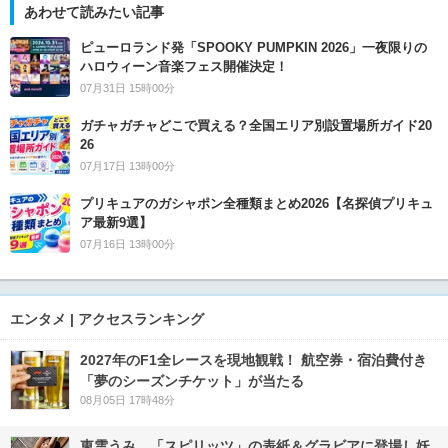
あわせて読みたい記事
ピューロランド発「SPOOKY PUMPKIN 2026」一夜限りの
ハロウィーン音楽フェス開催決定！
07月31日 15時00分
ガチャガチャどこで買える？全国エリア別設置場所ガイド20
26
07月17日 13時00分
プリキュアのガシャポン全種類まとめ2026【名探偵プリキュ
ア最新9選】
07月16日 13時00分
エンタメ | アクセスランキング
2027年のF1全レースを現地観戦！ 航空券・宿泊費付き
「夢のシーズンチケット」が当たる
08月05日 17時48分
東雲うみ、「スピリッツ」の表紙＆グラビアに登場し妖