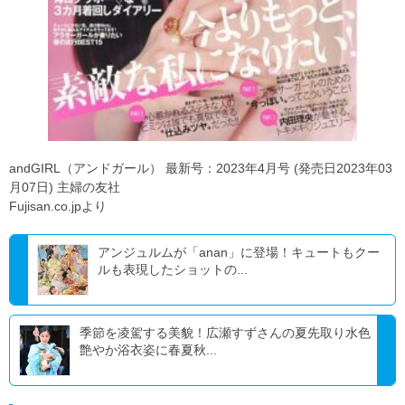
andGIRL（アンドガール） 最新号：2023年4月号 (発売日2023年03
月07日) 主婦の友社
Fujisan.co.jpより
アンジュルムが「anan」に登場！キュートもクー
ルも表現したショットの...
季節を凌駕する美貌！広瀬すずさんの夏先取り水色
艶やか浴衣姿に春夏秋...