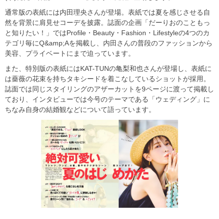
通常版の表紙には内田理央さんが登場。表紙では夏を感じさせる自
然を背景に肩見せコーデを披露。誌面の企画「だーりおのこともっ
と知りたい！」ではProfile・Beauty・Fashion・Lifestyleの4つのカ
テゴリ毎にQ&amp;Aを掲載し、内田さんの普段のファッションから
美容、プライベートにまで迫っています。
また、特別版の表紙にはKAT-TUNの亀梨和也さんが登場し、表紙に
は薔薇の花束を持ちタキシードを着こなしているショットが採用。
誌面では同じスタイリングのアザーカットを9ページに渡って掲載し
ており、インタビューでは今号のテーマである「ウェディング」に
ちなみ自身の結婚観などについて語っています。