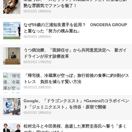
艶な雰囲気でファンを魅了！
08月03日 18時00分
なぜ59歳の三浦知良選手を起用？ ONODERA GROUP
と重なった「努力の積み重ね」
08月05日 16時00分
うつ病治療、「医師任せ」から共同意思決定へ 新ガイ
ドラインが示す診療改革
08月03日 17時25分
「帰宅後、冷蔵庫が空っぽ」旅行前後の食事に約5割がス
トレス 負担を減らす賢い方法
08月01日 20時33分
Google、「ドラゴンクエスト」×Geminiのコラボイベン
ト「ジェミニクエスト」を渋谷・原宿で開催
08月03日 18時42分
松村北斗と今田美桜、急逝した東野圭吾氏へ誓う「多く