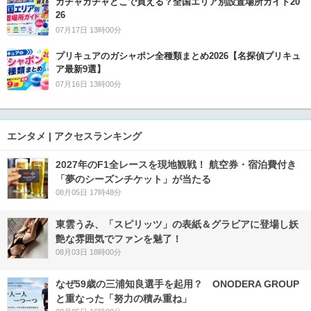
ガチャガチャどこで買える？全国エリア別設置場所ガイド20
26
07月17日 13時00分
プリキュアのガシャポン全種類まとめ2026【名探偵プリキュ
ア最新9選】
07月16日 13時00分
エンタメ | アクセスランキング
2027年のF1全レースを現地観戦！ 航空券・宿泊費付き
「夢のシーズンチケット」が当たる
08月05日 17時48分
東雲うみ、「スピリッツ」の表紙＆グラビアに登場し妖
艶な雰囲気でファンを魅了！
08月03日 18時00分
なぜ59歳の三浦知良選手を起用？ ONODERA GROUP
と重なった「努力の積み重ね」