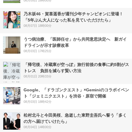
08月05日 16時00分
乃木坂46・賀喜遥香が週刊少年チャンピオンに登場！
「5年ぶん大人になった私を見ていただけたら」
08月07日 18時00分
うつ病治療、「医師任せ」から共同意思決定へ 新ガイ
ドラインが示す診療改革
08月03日 17時25分
「帰宅後、冷蔵庫が空っぽ」旅行前後の食事に約5割がス
トレス 負担を減らす賢い方法
08月01日 20時33分
Google、「ドラゴンクエスト」×Geminiのコラボイベン
ト「ジェミニクエスト」を渋谷・原宿で開催
08月03日 18時42分
松村北斗と今田美桜、急逝した東野圭吾氏へ誓う「多く
の方へ届けていけたら」
08月04日 14時00分